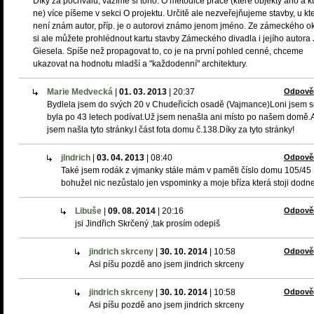
Díky za pochvalu, vážíme si toho. O metodice práce (které objekty ano a k
ne) více píšeme v sekci O projektu. Určitě ale nezveřejňujeme stavby, u kt
není znám autor, příp. je o autorovi známo jenom jméno. Ze zámeckého o
si ale můžete prohlédnout kartu stavby Zámeckého divadla i jejího autora 
Giesela. Spíše než propagovat to, co je na první pohled cenné, chceme
ukazovat na hodnotu mladší a "každodenní" architektury.
Marie Medvecká
|
01. 03. 2013
|
20:37
Odpově
Bydlela jsem do svých 20 v Chudeřicích osadě (Vajmance)Loni jsem 
byla po 43 letech podívat.Už jsem nenašla ani místo po našem domě.
jsem našla tyto stránky.I část fota domu č.138.Díky za tyto stránky!
jlndrich
|
03. 04. 2013
|
08:40
Odpově
Také jsem rodák z vjmanky stále mám v paměti číslo domu 105/45
bohužel nic nezůstalo jen vspominky a moje bříza která stoji dodn
Libuše
|
09. 08. 2014
|
20:16
Odpově
jsi Jindřich Skrčený ,tak prosím odepiš
jindrich skrceny
|
30. 10. 2014
|
10:58
Odpově
Asi píšu pozdě ano jsem jindrich skrceny
jindrich skrceny
|
30. 10. 2014
|
10:58
Odpově
Asi píšu pozdě ano jsem jindrich skrceny