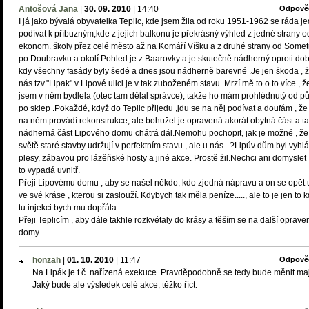
Antošová Jana
|
30. 09. 2010
|
14:40
Odpově
I já jako bývalá obyvatelka Teplic, kde jsem žila od roku 1951-1962 se ráda j
podívat k příbuzným,kde z jejich balkonu je překrásný výhled z jedné strany o
ekonom. školy přez celé město až na Komáří Víšku a z druhé strany od Somet
po Doubravku a okolí.Pohled je z Baarovky a je skutečně nádherný oproti dob
kdy všechny fasády byly šedé a dnes jsou nádherně barevné .Je jen škoda , 
nás tzv."Lipak" v Lipové ulici je v tak zuboženém stavu. Mrzí mě to o to více , ž
jsem v něm bydlela (otec tam dělal správce), takže ho mám prohlédnutý od p
po sklep .Pokaždé, když do Teplic přijedu ,jdu se na něj podívat a doufám , že
na něm provádí rekonstrukce, ale bohužel je opravená akorát obytná část a ta
nádherná část Lipového domu chátrá dál.Nemohu pochopit, jak je možné , že
světě staré stavby udržují v perfektním stavu , ale u nás...?Lipův dům byl vyhl
plesy, zábavou pro lázěňské hosty a jiné akce. Prostě žil.Nechci ani domyslet ,
to vypadá uvnitř.
Přeji Lipovému domu , aby se našel někdo, kdo zjedná nápravu a on se opět
ve své kráse , kterou si zaslouží. Kdybych tak měla peníze....., ale to je jen to 
tu injekci bych mu dopřála.
Přeji Teplicím , aby dále takhle rozkvétaly do krásy a těším se na další oprave
domy.
honzah
|
01. 10. 2010
|
11:47
Odpově
Na Lipák je t.č. nařízená exekuce. Pravděpodobně se tedy bude měnit maji
Jaký bude ale výsledek celé akce, těžko říct.