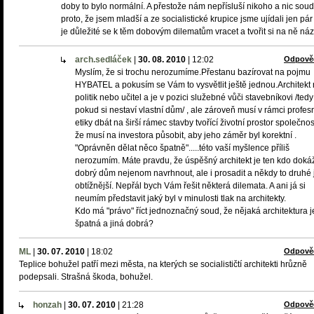
doby to bylo normální. A přestože nám nepřísluší nikoho a nic soudi
proto, že jsem mladší a ze socialistické krupice jsme ujídali jen pár 
je důležité se k těm dobovým dilematům vracet a tvořit si na ně náz
arch.sedláček
|
30. 08. 2010
|
12:02
Odpově
Myslím, že si trochu nerozumíme.Přestanu bazírovat na pojmu
HYBATEL a pokusím se Vám to vysvětlit ještě jednou.Architekt 
politik nebo učitel a je v pozici služebné vůči stavebníkovi /tedy
pokud si nestaví vlastní dům/ , ale zároveň musí v rámci profes
etiky dbát na širší rámec stavby tvořící životní prostor společnost
že musí na investora působit, aby jeho záměr byl korektní .
"Oprávněn dělat něco špatně".....této vaší myšlence příliš
nerozumím. Máte pravdu, že úspěšný architekt je ten kdo doká
dobrý dům nejenom navrhnout, ale i prosadit a někdy to druhé 
obtížnější. Nepřál bych Vám řešit některá dilemata. A ani já si
neumím představit jaký byl v minulosti tlak na architekty.
Kdo má "právo" říct jednoznačný soud, že nějaká architektura j
špatná a jiná dobrá?
ML
|
30. 07. 2010
|
18:02
Odpově
Teplice bohužel patří mezi města, na kterých se socialističtí architekti hrůzně
podepsali. Strašná škoda, bohužel.
honzah
|
30. 07. 2010
|
21:28
Odpově