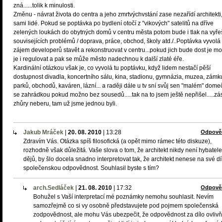
zná......tolik k minulosti.
Změnu - návrat života do centra a jeho zmrtvýchvstání zase nezařídí architekti,
sami lidé. Pokud se poptávka po bydlení otočí z "vikových" satelitů na dříve
zelených loukách do obytných domů v centru města potom bude i tlak na vyře
souvisejících problémů / doprava, práce, obchod, školy atd./..Poptávka vyvolá
zájem developerů stavět a rekonstruovat v centru...pokud jich bude dost je m
je i regulovat a pak se může město nadechnou k další zlaté éře.
Kardinální otázkou však je, co vyvolá tu poptávku, když lidem nestačí pěší
dostupnost divadla, koncertního sálu, kina, stadionu, gymnázia, muzea, zámk
parků, obchodů, kaváren, lázní... a raději dále u tv sní svůj sen "malém" dome
se zahrádkou pokud možno bez sousedů.....tak na to jsem ještě nepřišel.....z
zhůry neberu, tam už jsme jednou byli.
Jakub Mráček
|
20. 08. 2010
|
13:28
Odpově
Zdravím Vás. Otázka spíš filosofická (a opět mimo rámec této diskuze),
rozhodně však důležitá. Vaše slova o tom, že architekt nikdy není hybatel
dějů, by šlo docela snadno interpretovat tak, že architekt nenese na své dí
společenskou odpovědnost. Souhlasil byste s tím?
arch.Sedláček
|
21. 08. 2010
|
17:32
Odpově
Bohužel s Vaší interpretací mé poznámky nemohu souhlasit. Nevím
samozřejmě co si vy osobně představujete pod pojmem společenská
zodpovědnost, ale mohu Vás ubezpečit, že odpovědnost za dílo ovlivňu