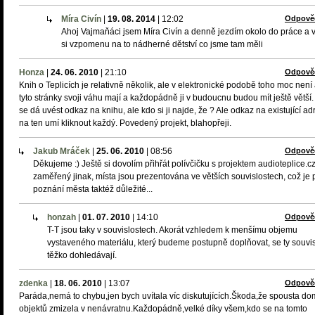
Míra Civín
|
19. 08. 2014
|
12:02
Odpově
Ahoj Vajmaňáci jsem Míra Civín a denně jezdím okolo do práce a 
si vzpomenu na to nádherné dětství co jsme tam měli
Honza
|
24. 06. 2010
|
21:10
Odpově
Knih o Teplicích je relativně několik, ale v elektronické podobě toho moc není 
tyto stránky svoji váhu mají a každopádně ji v budoucnu budou mít ještě větší.
se dá uvést odkaz na knihu, ale kdo si ji najde, že ? Ale odkaz na existující ad
na ten umí kliknout každý. Povedený projekt, blahopřeji.
Jakub Mráček
|
25. 06. 2010
|
08:56
Odpově
Děkujeme :) Ještě si dovolím přihřát polívčičku s projektem audioteplice.cz
zaměřený jinak, místa jsou prezentována ve větších souvislostech, což je 
poznání města taktéž důležité...
honzah
|
01. 07. 2010
|
14:10
Odpově
T-T jsou taky v souvislostech. Akorát vzhledem k menšímu objemu
vystaveného materiálu, který budeme postupně doplňovat, se ty souvis
těžko dohledávají.
zdenka
|
18. 06. 2010
|
13:07
Odpově
Paráda,nemá to chybu,jen bych uvítala víc diskutujících.Škoda,že spousta do
objektů zmizela v nenávratnu.Každopádně,velké díky všem,kdo se na tomto