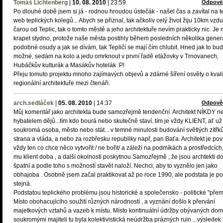
Tomáš Lichtenberg
|
10. 08. 2010
|
23:59
Odpově
Po dlouhé době jsem si já - rodnou hroudou ústečák - našel čas a zavítal na t
web teplických kolegů... Abych se přiznal, tak ačkoliv celý život žiju 10km vz
čarou od Teplic, tak o tomto městě a jeho architektuře nevím prakticky nic. Je 
krapet stydno, protože naše města postihly během posledních několika gener
podobné osudy a jak se dívám, tak Tepličí se mají čím chlubit. Hned jak to bu
možné, sedám na kolo a jedu omrknout v první řadě etážovky v Trnovanech,
Hubáčkův kulturák a Masákův hotelák :P!
Přeju tomuto projektu mnoho zajímavých objevů a zdárné šíření osvěty o kvali
regionální architektuře mezi čtenáři.
arch.sedláček
|
05. 08. 2010
|
14:37
Odpově
Můj komentář jako architekta bude samozřejmě tendenční. Architekt NÍKDY n
hybatelem dějů...tím kdo bourá nebo skutečně staví..tím je vždy KLIENT, ať už 
soukromá osoba, město nebo stát... v temné minulosti budování světlých zítřk
strana a vláda, a nebo za rozbřesku republiky např, pan Baťa. Architekt je po
vždy ten co chce něco vytvořit / ne bořit/ a záleží na podmíkách a prostředcích,
mu klient doba , a další okolnosti poskytnou.Samozřejmě , že jsou archtekti dob
špatní a podle toho s možností stavět naloží. Nechci, aby to vyznělo jen jako
obhajoba . Osobně jsem začal praktikovat až po roce 1990, ale podstata je p
stejná.
Podstatou teplického problému jsou historické a společensko - politické "přem
Místo obohacujícího soužití různých národností , a vyznání došlo k přervání
majetkových vztahů a vazeb k místu. Místo kontinuální údržby obývaných do
soukromými majiteli tu byla kolektivistická neúdržba prázných ruin ...výsledek