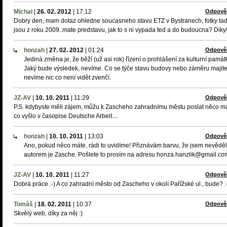
Michal
|
26. 02. 2012
|
17:12
Odpově
Dobry den, mam dotaz ohledne soucasneho stavu ETZ v Bystranech, fotky ta
jsou z roku 2009..mate predstavu, jak to s ni vypada ted a do budoucna? Diky
honzah
|
27. 02. 2012
|
01:24
Odpově
Jediná změna je, že běží (už asi rok) řízení o prohlášení za kulturní památ
Jaký bude výsledek, nevíme. Co se týče stavu budovy nebo záměru majite
nevíme nic co není vidět zvenčí.
JZ-AV
|
10. 10. 2011
|
11:29
Odpově
P.S. kdybyste měli zájem, můžu k Zascheho zahradnímu městu poslat něco má
co vyšlo v časopise Deutsche Arbeit....
honzah
|
10. 10. 2011
|
13:03
Odpově
Ano, pokud něco máte, rádi to uvidíme! Přiznávám barvu, že jsem nevěděl
autorem je Zasche. Pošlete to prosím na adresu honza.hanzlik@gmail.co
JZ-AV
|
10. 10. 2011
|
11:27
Odpově
Dobrá práce :-) A co zahradní město od Zascheho v okolí Pařížské ul., bude? :
Tomáš
|
18. 02. 2011
|
10:37
Odpově
Skvělý web, díky za něj :)