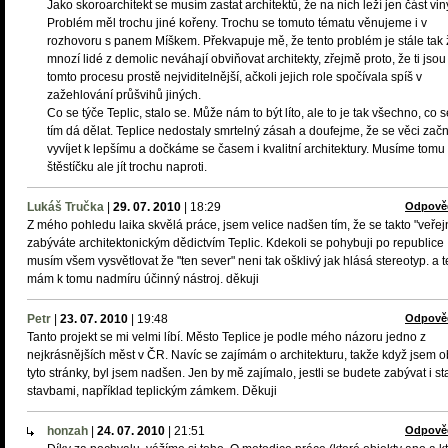
Jako skoroarchitekt se musím zastat architektů, že na nich leží jen část vin
Problém měl trochu jiné kořeny. Trochu se tomuto tématu věnujeme i v
rozhovoru s panem Míškem. Překvapuje mě, že tento problém je stále tak 
mnozí lidé z demolic neváhají obviňovat architekty, zřejmě proto, že ti jsou
tomto procesu prostě nejviditelnější, ačkoli jejich role spočívala spíš v
zažehlování průšvihů jiných.
Co se týče Teplic, stalo se. Může nám to být líto, ale to je tak všechno, co s
tím dá dělat. Teplice nedostaly smrtelný zásah a doufejme, že se věci zač
vyvíjet k lepšímu a dočkáme se časem i kvalitní architektury. Musíme tomu
štěstíčku ale jít trochu naproti.
Lukáš Tručka
|
29. 07. 2010
|
18:29
Odpově
Z mého pohledu laika skvělá práce, jsem velice nadšen tím, že se takto "veřej
zabýváte architektonickým dědictvím Teplic. Kdekoli se pohybuji po republice
musím všem vysvětlovat že "ten sever" neni tak ošklivý jak hlásá stereotyp. a 
mám k tomu nadmíru účinný nástroj. děkuji
Petr
|
23. 07. 2010
|
19:48
Odpově
Tanto projekt se mi velmi líbí. Město Teplice je podle mého názoru jedno z
nejkrásnějších měst v ČR. Navíc se zajímám o architekturu, takže když jsem ob
tyto stránky, byl jsem nadšen. Jen by mě zajímalo, jestli se budete zabývat i st
stavbami, například teplickým zámkem. Děkuji
honzah
|
24. 07. 2010
|
21:51
Odpově