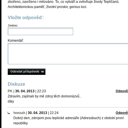
zbořeno, zavrženo i milováno. To, co vytváří a ovlivňuje životy Tepličanů.
Architektonickou paměť, životní prostor, genius loci.
Vložte odpověď:
Jméno:
Komentář:
Diskuze
PK
|
30. 04. 2013
|
22:23
Odpově
Zdravím, zajímali by mě zdroj těch domonázvů..
díky
honzah
|
30. 04. 2013
|
22:24
Odpově
Dobrý den, zdrojem jsou teplické adresáře (Adressbuch) z období první
republiky.