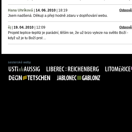
Hana Uhríková
|
14. 06. 2010
|
18:19
Odpově
Jsem nadšená. Děkuji a přeji hodně zdaru v doplňování webu.
ěj
|
19. 04. 2010
|
12:09
Odpově
Projekt teplice-teplitz je parádní, těším se, že už brzo vyleze na světlo Boží -
když už je tu Boží prst ...
sesterské weby