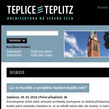
Novinky
Rozšířené hledání:
Podle autora
Podle typu stavby
Podle lokality
Podle doby vzniku
Diskuse
Co si myslíte o projektu teplice-teplitz.net?
Založeno: 30. 03. 2010 | Počet příspěvků: 38
Exhumujeme mrtvé nebo vyhnané architekty, louhujeme ze stokrát přestavov
budov jejich podstatu, hledáme to, co ve městě mohlo stát, ale nestojí, co bylo