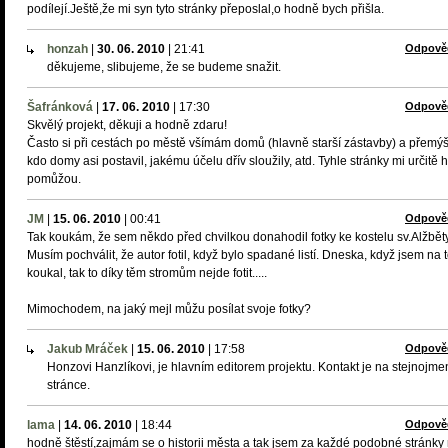
podílejí.Ještě,že mi syn tyto stránky přeposlal,o hodně bych přišla.
honzah
|
30. 06. 2010
|
21:41
Odpově
děkujeme, slibujeme, že se budeme snažit.
Šafránková
|
17. 06. 2010
|
17:30
Odpově
Skvělý projekt, děkuji a hodně zdaru!
Často si při cestách po městě všímám domů (hlavně starší zástavby) a přemýš
kdo domy asi postavil, jakému účelu dřív sloužily, atd. Tyhle stránky mi určitě
pomůžou.
JM
|
15. 06. 2010
|
00:41
Odpově
Tak koukám, že sem někdo před chvilkou donahodil fotky ke kostelu sv.Alžběty
Musím pochválit, že autor fotil, když bylo spadané listí. Dneska, když jsem na 
koukal, tak to díky těm stromům nejde fotit.....
Mimochodem, na jaký mejl můžu posílat svoje fotky?
Jakub Mráček
|
15. 06. 2010
|
17:58
Odpově
Honzovi Hanzlíkovi, je hlavním editorem projektu. Kontakt je na stejnojm
stránce.
lama
|
14. 06. 2010
|
18:44
Odpově
hodně štěstí,zajmám se o historii města a tak jsem za každé podobné stránky 