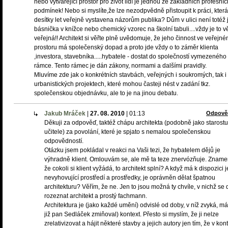
nebo vytvářející prostor pro život lidí je jednou ze základních profesníc
podmínek! Nebo si myslíte,že lze nezodpvědně přistoupit k práci, která
desítky let veřejně vystavena názorům publika? Dům v ulici není totéž 
básnička v knížce nebo chemický vzorec na školní tabuli....vždy je to v
veřejná!! Architekt si věřte plně uvědomuje, že jeho činnost ve veřejn
prostoru má společenský dopad a proto jde vždy o to záměr klienta
,investora, stavebníka.....hybatele - dostat do společností vymezeného
rámce. Tento rámec je dán zákony, normami a dalšími pravidly.
Mluvíme zde jak o konkrétních stavbách, veřejných i soukromých, tak i
urbanistických projektech, které mohou časteji nést v zadání tkz.
společenskou objednávku, ale to je na jinou debatu.
Jakub Mráček
|
27. 08. 2010
|
01:13
Odpově
Děkuji za odpověď, taktéž chápu architekta (podobně jako starost
učitele) za povolání, které je spjato s nemalou společenskou
odpovědností.
Otázku jsem pokládal v reakci na Vaši tezi, že hybatelem dějů je
výhradně klient. Omlouvám se, ale mě ta teze znervózňuje. Zname
že cokoli si klient vyžádá, to architekt splní? A když má k dispozici 
nevyhovující prostředí a prostředky, je oprávněn dělat špatnou
architekturu? Věřím, že ne. Jen to jsou možná ty chvíle, v nichž se 
rozeznat architekt a prostý fachmann.
Architektura je (jako každé umění) odvislé od doby, v níž zvyká, má
již pan Sedláček zmiňoval) kontext. Přesto si myslím, že ji nelze
zrelativizovat a hájit některé stavby a jejich autory jen tím, že v kon