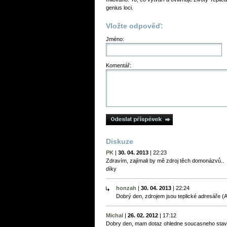
genius loci.
Vložte odpověď:
Jméno:
Komentář:
Diskuze
PK
|
30. 04. 2013
|
22:23
Zdravím, zajímali by mě zdroj těch domonázvů..
díky
honzah
|
30. 04. 2013
|
22:24
Dobrý den, zdrojem jsou teplické adresáře (A
Michal
|
26. 02. 2012
|
17:12
Dobry den, mam dotaz ohledne soucasneho stavu