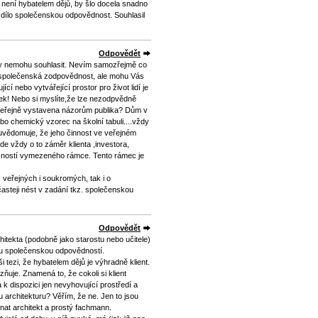
y není hybatelem dějů, by šlo docela snadno
é dílo společenskou odpovědnost. Souhlasil
Odpovědět
ky nemohu souhlasit. Nevím samozřejmě co
 společenská zodpovědnost, ale mohu Vás
ící nebo vytvářející prostor pro život lidí je
ek! Nebo si myslíte,že lze nezodpvědně
et veřejně vystavena názorům publika? Dům v
ebo chemický vzorec na školní tabuli....vždy
ně uvědomuje, že jeho činnost ve veřejném
e vždy o to záměr klienta ,investora,
lečností vymezeného rámce. Tento rámec je
 veřejných i soukromých, tak i o
asteji nést v zadání tkz. společenskou
Odpovědět
itekta (podobně jako starostu nebo učitele)
lou společenskou odpovědností.
 tezi, že hybatelem dějů je výhradně klient.
uje. Znamená to, že cokoli si klient
 k dispozici jen nevyhovující prostředí a
u architekturu? Věřím, že ne. Jen to jsou
nat architekt a prostý fachmann.