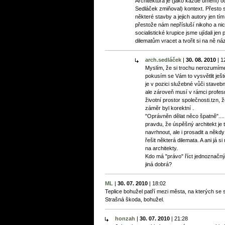
Architektura je (jako každé umění) od
Sedláček zmiňoval) kontext. Přesto si 
některé stavby a jejich autory jen tí
přestože nám nepřísluší nikoho a nic
socialistické krupice jsme ujídali jen
dilematům vracet a tvořit si na ně náz
arch.sedláček
|
30. 08. 2010
|
1
Myslím, že si trochu nerozumím
pokusím se Vám to vysvětlit ještě
je v pozici služebné vůči stavebn
ale zároveň musí v rámci profesn
životní prostor společnosti.tzn, 
záměr byl korektní .
"Oprávněn dělat něco špatně"....
pravdu, že úspěšný architekt j
navrhnout, ale i prosadit a někd
řešit některá dilemata. A ani já s
na architekty.
Kdo má "právo" říct jednoznačný 
jiná dobrá?
ML
|
30. 07. 2010
|
18:02
Teplice bohužel patří mezi města, na kterých se so
Strašná škoda, bohužel.
honzah
|
30. 07. 2010
|
21:28