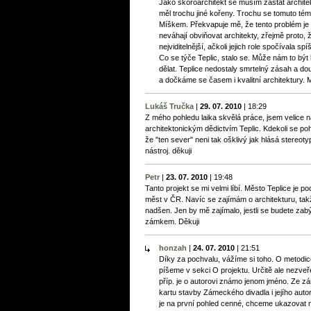
Jako skoroarchitekt se musím zastat architekt
měl trochu jiné kořeny. Trochu se tomuto té
Míškem. Překvapuje mě, že tento problém je s
neváhají obviňovat architekty, zřejmě proto, 
nejviditelnější, ačkoli jejich role spočívala s
Co se týče Teplic, stalo se. Může nám to být l
dělat. Teplice nedostaly smrtelný zásah a do
a dočkáme se časem i kvalitní architektury. M
Lukáš Tručka
|
29. 07. 2010
|
18:29
Z mého pohledu laika skvělá práce, jsem velice n
architektonickým dědictvím Teplic. Kdekoli se p
že "ten sever" neni tak ošklivý jak hlásá stereo
nástroj. děkuji
Petr
|
23. 07. 2010
|
19:48
Tanto projekt se mi velmi líbí. Město Teplice je 
měst v ČR. Navíc se zajímám o architekturu, takž
nadšen. Jen by mě zajímalo, jestli se budete zabý
zámkem. Děkuji
honzah
|
24. 07. 2010
|
21:51
Díky za pochvalu, vážíme si toho. O metodice
píšeme v sekci O projektu. Určitě ale nezveř
příp. je o autorovi známo jenom jméno. Ze z
kartu stavby Zámeckého divadla i jejího auto
je na první pohled cenné, chceme ukazovat 