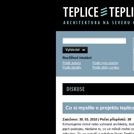
Rozšířené hledání:
Podle autora
Podle typu stavby
Podle lokality
Podle doby vzniku
Diskuse
Co si myslíte o projektu teplice
Založeno: 30. 03. 2010 | Počet příspěvků: 38
Exhumujeme mrtvé nebo vyhnané architekty, lou
jejich podstatu, hledáme to, co ve městě mohlo stá
milováno. To, co vytváří a ovlivňuje životy Teplič