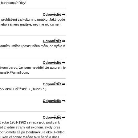
do budoucna? Diky!
Odpovědět
 o prohlášení za kulturní památku. Jaký bude
nebo záměru majitele, nevíme nic co není
Odpovědět
adnímu městu poslat něco málo, co vyšlo v
Odpovědět
návám barvu, že jsem nevěděl, že autorem je
.hanzlik@gmail.com.
Odpovědět
v okolí Pařížské ul., bude? :-)
Odpovědět
Odpovědět
 od roku 1951-1962 se ráda jedu podívat k
led z jedné strany od ekonom. školy přez
 od Sometu až po Doubravku a okolí.Pohled
ě, kdy všechny fasády byly šedé a dnes