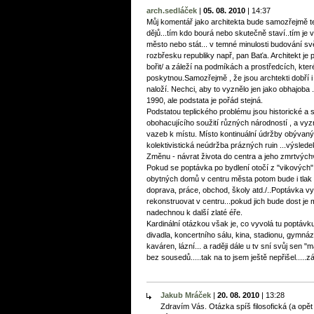
arch.sedláček
|
05. 08. 2010
|
14:37
Můj komentář jako architekta bude samozřejmě t
dějů...tím kdo bourá nebo skutečně staví..tím je
město nebo stát... v temné minulosti budování svě
rozbřesku republiky např, pan Baťa. Architekt je
bořit/ a záleží na podmíkách a prostředcích, které
poskytnou.Samozřejmě , že jsou archtekti dobří i
naloží. Nechci, aby to vyznělo jen jako obhajoba
1990, ale podstata je pořád stejná.
Podstatou teplického problému jsou historické a s
obohacujícího soužití různých národností , a vy
vazeb k místu. Místo kontinuální údržby obývaný
kolektivistická neúdržba prázných ruin ...výsledek 
Změnu - návrat života do centra a jeho zmrtvýchvs
Pokud se poptávka po bydlení otočí z "vikových" 
obytných domů v centru města potom bude i tlak 
doprava, práce, obchod, školy atd./..Poptávka v
rekonstruovat v centru...pokud jich bude dost je
nadechnou k další zlaté éře.
Kardinální otázkou však je, co vyvolá tu poptávk
divadla, koncertního sálu, kina, stadionu, gymn
kaváren, lázní... a raději dále u tv sní svůj s
bez sousedů.....tak na to jsem ještě nepřišel.....
Jakub Mráček
|
20. 08. 2010
|
13:28
Zdravím Vás. Otázka spíš filosofická (a opě