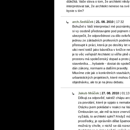
důležitá. Vaše slova o tom, že architekt nikd
interpretovat tak, že architekt nenese na sv
byste s tím?
arch.Sedláček
|
21. 08. 2010
|
17:32
Bohužel s Vaší interpretací mé poznám
si vy osobně představujete pod pojmem
ubezpečit, že odpovědnost za dílo ovlivňuj
jednou ze základních profesních podmín
přistoupit k práci, která je po desítky l
ulici není totéž jako básnička v knížce n
je to věc veřejná!! Architekt si věřte pl
prostoru má společenský dopad a proto jd
stavebníka.....hybatele - dostat do spo
dán zákony, normami a dalšími pravidly.
Mluvíme zde jak o konkrétních stavbách,
urbanistických projektech, které mohou č
objednávku, ale to je na jinou debatu.
Jakub Mráček
|
27. 08. 2010
|
01:13
Děkuji za odpověď, taktéž chápu arch
za povolání, které je spjato s nema
Otázku jsem pokládal v reakci na Vaši
Omlouvám se, ale mě ta teze znervózň
vyžádá, to architekt splní? A když má
prostředky, je oprávněn dělat špatno
možná ty chvíle, v nichž se dá rozez