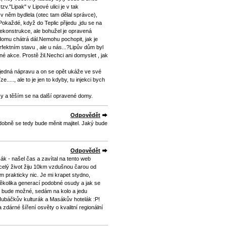
v."Lipak" v Lipové ulici je v tak
v něm bydlela (otec tam dělal správce),
okaždé, když do Teplic přijedu ,jdu se na
rekonstrukce, ale bohužel je opravená
domu chátrá dál.Nemohu pochopit, jak je
fektním stavu , ale u nás...?Lipův dům byl
é akce. Prostě žil.Nechci ani domyslet , jak
zjedná nápravu a on se opět ukáže ve své
....., ale to je jen to kdyby, tu injekci bych
ásy a těším se na další opravené domy.
Odpovědět
dobně se tedy bude měnit majitel. Jaký bude
Odpovědět
ák - našel čas a zavítal na tento web
v celý život žiju 10km vzdušnou čarou od
ím prakticky nic. Je mi krapet stydno,
ěkolika generací podobné osudy a jak se
 to bude možné, sedám na kolo a jedu
ubáčkův kulturák a Masákův hotelák :P!
zdárné šíření osvěty o kvalitní regionální