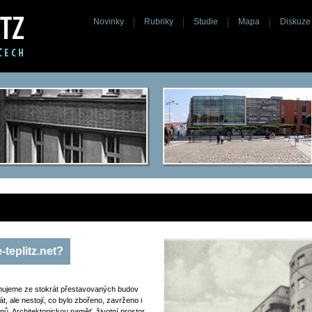
Novinky
Rubriky
Studie
Mapa
Diskuze
-teplitz.net?
hujeme ze stokrát přestavovaných budov
t, ale nestojí, co bylo zbořeno, zavrženo i
anů. Architektonickou paměť, životní prostor,