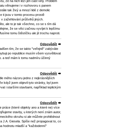
ů, že na nich leží jen část viny. Problém
matu věnujeme i v rozhovoru s panem
tále tak živý a mnozí lidé z demolic
že ti jsou v tomto procesu prostě
píš v zažehlování průšvihů jiných.
íto, ale to je tak všechno, co se s tím dá
ufejme, že se věci začnou vyvíjet k lepšímu
usíme tomu štěstíčku ale jít trochu naproti.
Odpovědět
adšen tím, že se takto "veřejně" zabýváte
ohybuji po republice musím všem vysvětlovat
typ. a teď mám k tomu nadmíru účinný
Odpovědět
podle mého názoru jedno z nejkrásnějších
e když jsem objevil tyto stránky, byl jsem
vat i staršími stavbami, například teplickým
Odpovědět
 práce (které objekty ano a které ne) více
ejňujeme stavby, u kterých není znám autor,
ámeckého okruhu si ale můžete prohlédnout
ra J.A. Giesela. Spíše než propagovat to, co
na hodnotu mladší a "každodenní"