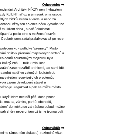
Odpovědět
endenční. Architekt NÍKDY není hybatelem
 vždy KLIENT, ať už je jím soukromá osoba,
tlých zítřků strana a vláda, a nebo za
 povahou vždy ten co chce něco vytvořit / ne
 mu klient doba , a další okolnosti
 špatní a podle toho s možností stavět
 . Osobně jsem začal praktikovat až po roce
polečensko - politické "přemety". Místo
znání došlo k přervání majetkových vztahů a
ch domů soukromými majiteli tu byla
každý zná......tolik k minulosti.
tání zase nezařídí architekti, ale sami lidé.
satelitů na dříve zelených loukách do
na vyřešení souvisejících problémů /
yvolá zájem developerů stavět a
 možno je i regulovat a pak se může město
u, když lidem nestačí pěší dostupnost
ázia, muzea, zámku, parků, obchodů,
en "malém" domečku se zahrádkou pokud možno
zásah zhůry neberu, tam už jsme jednou byli.
Odpovědět
t mimo rámec této diskuze), rozhodně však