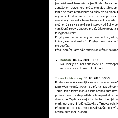
jsou nádherně barevné .Je jen škoda , že za nás tz
zuboženém stavu. Mrzí mě to o to více , že jsem 
takže ho mám prohlédnutý od půdy až po sklep .P
něj podívat a doufám , že už se na něm provádí 
akorát obytná část a ta nádherná část Lipového 
možné , že se ve světě staré stavby udržují v per
vyhlášený plesy, zábavou pro lázěňské hosty a jin
to vypadá uvnitř.
Přeji Lipovému domu , aby se našel někdo, kdo 
kráse , kterou si zaslouží. Kdybych tak měla peníze
mu dopřála.
Přeji Teplicím , aby dále takhle rozkvétaly do kr
honzah
|
01. 10. 2010
|
11:47
Na Lipák je t.č. nařízená exekuce. Pravděpo
ale výsledek celé akce, těžko říct.
Tomáš Lichtenberg
|
10. 08. 2010
|
23:59
Po dlouhé době jsem si já - rodnou hroudou ústeč
teplických kolegů... Abych se přiznal, tak ačkoli
Teplic, tak o tomto městě a jeho architektuře nev
protože naše města postihly během posledních n
dívám, tak Tepličí se mají čím chlubit. Hned jak
omrknout v první řadě etážovky v Trnovanech, H
Přeju tomuto projektu mnoho zajímavých objevů a 
architektuře mezi čtenáři.