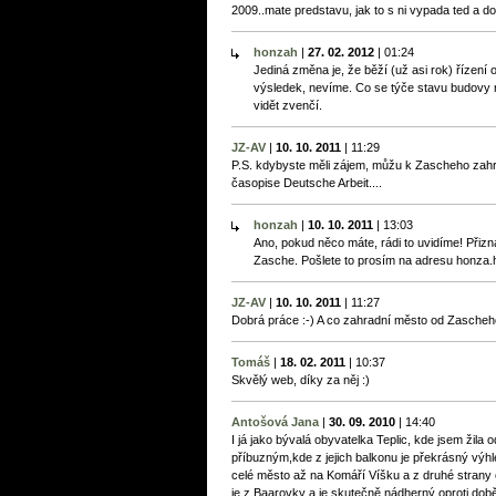
2009..mate predstavu, jak to s ni vypada ted a 
honzah
|
27. 02. 2012
|
01:24
Jediná změna je, že běží (už asi rok) řízení
výsledek, nevíme. Co se týče stavu budovy 
vidět zvenčí.
JZ-AV
|
10. 10. 2011
|
11:29
P.S. kdybyste měli zájem, můžu k Zascheho zahr
časopise Deutsche Arbeit....
honzah
|
10. 10. 2011
|
13:03
Ano, pokud něco máte, rádi to uvidíme! Přiz
Zasche. Pošlete to prosím na adresu honza
JZ-AV
|
10. 10. 2011
|
11:27
Dobrá práce :-) A co zahradní město od Zascheho 
Tomáš
|
18. 02. 2011
|
10:37
Skvělý web, díky za něj :)
Antošová Jana
|
30. 09. 2010
|
14:40
I já jako bývalá obyvatelka Teplic, kde jsem žila
příbuzným,kde z jejich balkonu je překrásný výh
celé město až na Komáří Víšku a z druhé strany
je z Baarovky a je skutečně nádherný oproti dob