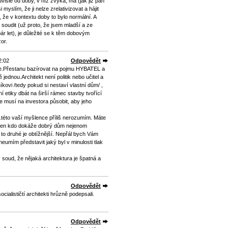
vislé od doby, v níž zvyká, má (jak již pan
myslím, že ji nelze zrelativizovat a hájit
m, že v kontextu doby to bylo normální. A
 soudit (už proto, že jsem mladší a ze
 pár let), je důležité se k těm dobovým
or.
2:02
Odpovědět
e.Přestanu bazírovat na pojmu HYBATEL a
 jednou.Architekt není politik nebo učitel a
íkovi /tedy pokud si nestaví vlastní dům/ ,
í etiky dbát na širší rámec stavby tvořící
že musí na investora působit, aby jeho
.této vaší myšlence příliš nerozumím. Máte
e ten kdo dokáže dobrý dům nejenom
y to druhé je obtížnější. Nepřál bych Vám
i neumím představit jaký byl v minulosti tlak
soud, že nějaká architektura je špatná a
Odpovědět
cialističtí architekti hrůzně podepsali.
Odpovědět