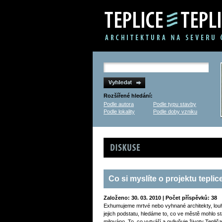
Rozšířené hledání:
Podle autora
Podle typu stavby
Podle lokality
Podle doby vzniku
Diskuse
Co si myslíte o projektu teplice
Založeno: 30. 03. 2010 | Počet příspěvků: 38
Exhumujeme mrtvé nebo vyhnané architekty, lou
jejich podstatu, hledáme to, co ve městě mohlo stá
milováno. To, co vytváří a ovlivňuje životy Teplič