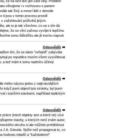
ů, že na nich leží jen část viny. Problém
matu věnujeme i v rozhovoru s panem
tále tak živý a mnozí lidé z demolic
že ti jsou v tomto procesu prostě
píš v zažehlování průšvihů jiných.
íto, ale to je tak všechno, co se s tím dá
ufejme, že se věci začnou vyvíjet k lepšímu
usíme tomu štěstíčku ale jít trochu naproti.
Odpovědět
adšen tím, že se takto "veřejně" zabýváte
ohybuji po republice musím všem vysvětlovat
typ. a teď mám k tomu nadmíru účinný
Odpovědět
podle mého názoru jedno z nejkrásnějších
e když jsem objevil tyto stránky, byl jsem
vat i staršími stavbami, například teplickým
Odpovědět
 práce (které objekty ano a které ne) více
ejňujeme stavby, u kterých není znám autor,
ámeckého okruhu si ale můžete prohlédnout
ra J.A. Giesela. Spíše než propagovat to, co
na hodnotu mladší a "každodenní"