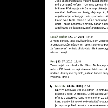
Jako skoroarchitekt se musím zastat architekt
měl trochu jiné kořeny. Trochu se tomuto té
Míškem. Překvapuje mě, že tento problém je s
neváhají obviňovat architekty, zřejmě proto, 
nejviditelnější, ačkoli jejich role spočívala s
Co se týče Teplic, stalo se. Může nám to být l
dělat. Teplice nedostaly smrtelný zásah a do
a dočkáme se časem i kvalitní architektury. M
Lukáš Tručka
|
29. 07. 2010
|
18:29
Z mého pohledu laika skvělá práce, jsem velice n
architektonickým dědictvím Teplic. Kdekoli se p
že "ten sever" neni tak ošklivý jak hlásá stereo
nástroj. děkuji
Petr
|
23. 07. 2010
|
19:48
Tanto projekt se mi velmi líbí. Město Teplice je 
měst v ČR. Navíc se zajímám o architekturu, takž
nadšen. Jen by mě zajímalo, jestli se budete zabý
zámkem. Děkuji
honzah
|
24. 07. 2010
|
21:51
Díky za pochvalu, vážíme si toho. O metodice
píšeme v sekci O projektu. Určitě ale nezveř
příp. je o autorovi známo jenom jméno. Ze z
kartu stavby Zámeckého divadla i jejího auto
je na první pohled cenné, chceme ukazovat 