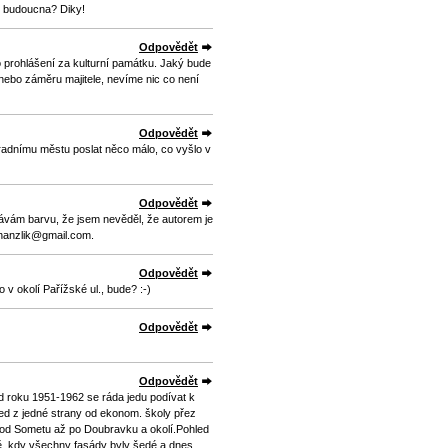
do budoucna? Diky!
Odpovědět
 o prohlášení za kulturní památku. Jaký bude
nebo záměru majitele, nevíme nic co není
Odpovědět
adnímu městu poslat něco málo, co vyšlo v
Odpovědět
návám barvu, že jsem nevěděl, že autorem je
.hanzlik@gmail.com.
Odpovědět
v okolí Pařížské ul., bude? :-)
Odpovědět
Odpovědět
 od roku 1951-1962 se ráda jedu podívat k
led z jedné strany od ekonom. školy přez
 od Sometu až po Doubravku a okolí.Pohled
ě, kdy všechny fasády byly šedé a dnes