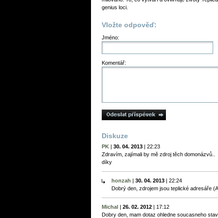
genius loci.
Vložte odpověď:
Jméno:
Komentář:
Diskuze
PK
|
30. 04. 2013
|
22:23
Zdravím, zajímali by mě zdroj těch domonázvů..
díky
honzah
|
30. 04. 2013
|
22:24
Dobrý den, zdrojem jsou teplické adresáře (A
Michal
|
26. 02. 2012
|
17:12
Dobry den, mam dotaz ohledne soucasneho stavu