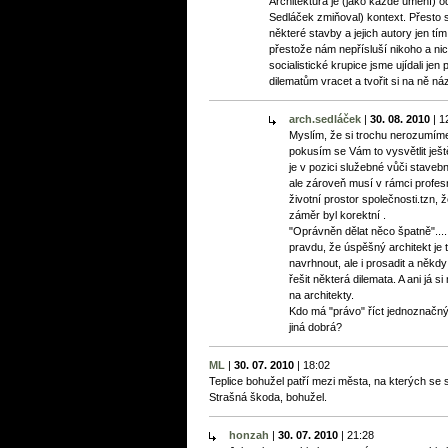
Architektura je (jako každé umění) od
Sedláček zmiňoval) kontext. Přesto si 
některé stavby a jejich autory jen tí
přestože nám nepřísluší nikoho a nic
socialistické krupice jsme ujídali jen
dilematům vracet a tvořit si na ně náz
arch.sedláček
|
30. 08. 2010
|
1
Myslím, že si trochu nerozumím
pokusím se Vám to vysvětlit ještě
je v pozici služebné vůči stavebn
ale zároveň musí v rámci profesn
životní prostor společnosti.tzn, 
záměr byl korektní .
"Oprávněn dělat něco špatně"....
pravdu, že úspěšný architekt j
navrhnout, ale i prosadit a někd
řešit některá dilemata. A ani já s
na architekty.
Kdo má "právo" říct jednoznačný 
jiná dobrá?
ML
|
30. 07. 2010
|
18:02
Teplice bohužel patří mezi města, na kterých se so
Strašná škoda, bohužel.
honzah
|
30. 07. 2010
|
21:28