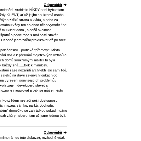
Odpovědět
endenční. Architekt NÍKDY není hybatelem
 vždy KLIENT, ať už je jím soukromá osoba,
tlých zítřků strana a vláda, a nebo za
 povahou vždy ten co chce něco vytvořit / ne
 mu klient doba , a další okolnosti
 špatní a podle toho s možností stavět
 . Osobně jsem začal praktikovat až po roce
polečensko - politické "přemety". Místo
znání došlo k přervání majetkových vztahů a
ch domů soukromými majiteli tu byla
každý zná......tolik k minulosti.
tání zase nezařídí architekti, ale sami lidé.
satelitů na dříve zelených loukách do
na vyřešení souvisejících problémů /
yvolá zájem developerů stavět a
 možno je i regulovat a pak se může město
u, když lidem nestačí pěší dostupnost
ázia, muzea, zámku, parků, obchodů,
en "malém" domečku se zahrádkou pokud možno
zásah zhůry neberu, tam už jsme jednou byli.
Odpovědět
t mimo rámec této diskuze), rozhodně však