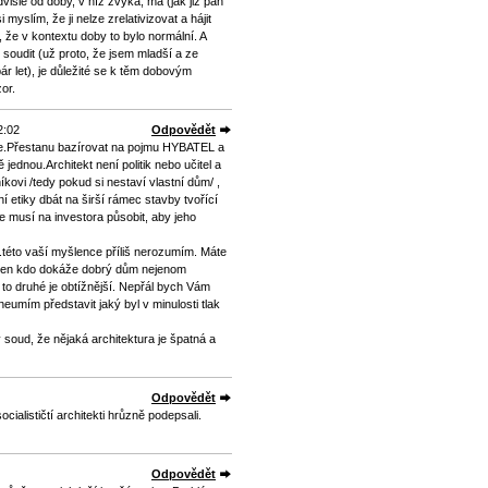
vislé od doby, v níž zvyká, má (jak již pan
myslím, že ji nelze zrelativizovat a hájit
m, že v kontextu doby to bylo normální. A
 soudit (už proto, že jsem mladší a ze
 pár let), je důležité se k těm dobovým
or.
2:02
Odpovědět
e.Přestanu bazírovat na pojmu HYBATEL a
 jednou.Architekt není politik nebo učitel a
íkovi /tedy pokud si nestaví vlastní dům/ ,
í etiky dbát na širší rámec stavby tvořící
že musí na investora působit, aby jeho
.této vaší myšlence příliš nerozumím. Máte
e ten kdo dokáže dobrý dům nejenom
y to druhé je obtížnější. Nepřál bych Vám
i neumím představit jaký byl v minulosti tlak
soud, že nějaká architektura je špatná a
Odpovědět
cialističtí architekti hrůzně podepsali.
Odpovědět