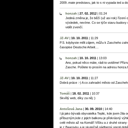
2009..mate predstavu, jak to s ni vypada ted a 
honzah
|
27. 02. 2012
|
01:24
Jediná změna je, že běží (už asi rok) řízení
výsledek, nevíme. Co se týče stavu budovy 
vidět zvenčí.
JZ-AV
|
10. 10. 2011
|
11:29
P.S. kdybyste měli zájem, můžu k Zascheho zahr
časopise Deutsche Arbeit....
honzah
|
10. 10. 2011
|
13:03
Ano, pokud něco máte, rádi to uvidíme! Přiz
Zasche. Pošlete to prosím na adresu honza
JZ-AV
|
10. 10. 2011
|
11:27
Dobrá práce :-) A co zahradní město od Zascheho 
Tomáš
|
18. 02. 2011
|
10:37
Skvělý web, díky za něj :)
Antošová Jana
|
30. 09. 2010
|
14:40
I já jako bývalá obyvatelka Teplic, kde jsem žila
příbuzným,kde z jejich balkonu je překrásný výh
celé město až na Komáří Víšku a z druhé strany
je z Baarovky a je skutečně nádherný oproti dob