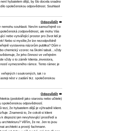
y není hybatelem dějů, by šlo docela snadno
é dílo společenskou odpovědnost. Souhlasil
Odpovědět
ky nemohu souhlasit. Nevím samozřejmě co
 společenská zodpovědnost, ale mohu Vás
ící nebo vytvářející prostor pro život lidí je
ek! Nebo si myslíte,že lze nezodpvědně
et veřejně vystavena názorům publika? Dům v
ebo chemický vzorec na školní tabuli....vždy
ně uvědomuje, že jeho činnost ve veřejném
e vždy o to záměr klienta ,investora,
lečností vymezeného rámce. Tento rámec je
 veřejných i soukromých, tak i o
asteji nést v zadání tkz. společenskou
Odpovědět
itekta (podobně jako starostu nebo učitele)
lou společenskou odpovědností.
 tezi, že hybatelem dějů je výhradně klient.
uje. Znamená to, že cokoli si klient
 k dispozici jen nevyhovující prostředí a
u architekturu? Věřím, že ne. Jen to jsou
nat architekt a prostý fachmann.