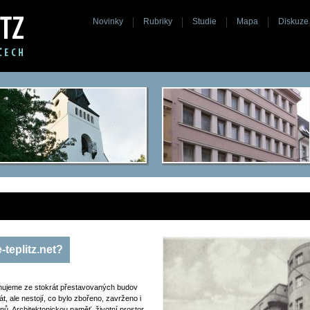
Novinky
Rubriky
Studie
Mapa
Diskuze
-teplitz.net?
hujeme ze stokrát přestavovaných budov
t, ale nestojí, co bylo zbořeno, zavrženo i
anů. Architektonickou paměť, životní prostor,