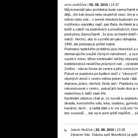
arch.sedláček
|
05. 08. 2010
|
14:37
Můj komentář jako architekta bude samozřejmě t
dějů...tím kdo bourá nebo skutečně staví..tím je
město nebo stát... v temné minulosti budování svě
rozbřesku republiky např, pan Baťa. Architekt je
bořit/ a záleží na podmíkách a prostředcích, které
poskytnou.Samozřejmě , že jsou archtekti dobří i
naloží. Nechci, aby to vyznělo jen jako obhajoba
1990, ale podstata je pořád stejná.
Podstatou teplického problému jsou historické a s
obohacujícího soužití různých národností , a vy
vazeb k místu. Místo kontinuální údržby obývaný
kolektivistická neúdržba prázných ruin ...výsledek 
Změnu - návrat života do centra a jeho zmrtvýchvs
Pokud se poptávka po bydlení otočí z "vikových" 
obytných domů v centru města potom bude i tlak 
doprava, práce, obchod, školy atd./..Poptávka v
rekonstruovat v centru...pokud jich bude dost je
nadechnou k další zlaté éře.
Kardinální otázkou však je, co vyvolá tu poptávk
divadla, koncertního sálu, kina, stadionu, gymn
kaváren, lázní... a raději dále u tv sní svůj s
bez sousedů.....tak na to jsem ještě nepřišel.....
Jakub Mráček
|
20. 08. 2010
|
13:28
Zdravím Vás. Otázka spíš filosofická (a opě