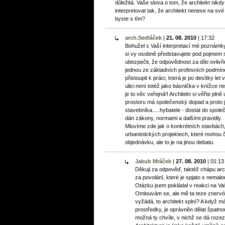
důležitá. Vaše slova o tom, že architekt nikd
interpretovat tak, že architekt nenese na sv
byste s tím?
arch.Sedláček
|
21. 08. 2010
|
17:32
Bohužel s Vaší interpretací mé poznám
si vy osobně představujete pod pojmem
ubezpečit, že odpovědnost za dílo ovlivňuj
jednou ze základních profesních podmín
přistoupit k práci, která je po desítky l
ulici není totéž jako básnička v knížce n
je to věc veřejná!! Architekt si věřte pl
prostoru má společenský dopad a proto jd
stavebníka.....hybatele - dostat do spo
dán zákony, normami a dalšími pravidly.
Mluvíme zde jak o konkrétních stavbách,
urbanistických projektech, které mohou č
objednávku, ale to je na jinou debatu.
Jakub Mráček
|
27. 08. 2010
|
01:13
Děkuji za odpověď, taktéž chápu arch
za povolání, které je spjato s nema
Otázku jsem pokládal v reakci na Vaši
Omlouvám se, ale mě ta teze znervózň
vyžádá, to architekt splní? A když má
prostředky, je oprávněn dělat špatno
možná ty chvíle, v nichž se dá rozez