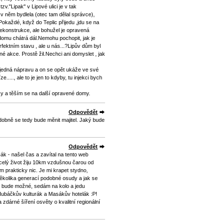
v."Lipak" v Lipové ulici je v tak
v něm bydlela (otec tam dělal správce),
okaždé, když do Teplic přijedu ,jdu se na
rekonstrukce, ale bohužel je opravená
domu chátrá dál.Nemohu pochopit, jak je
fektním stavu , ale u nás...?Lipův dům byl
é akce. Prostě žil.Nechci ani domyslet , jak
zjedná nápravu a on se opět ukáže ve své
....., ale to je jen to kdyby, tu injekci bych
ásy a těším se na další opravené domy.
Odpovědět
dobně se tedy bude měnit majitel. Jaký bude
Odpovědět
ák - našel čas a zavítal na tento web
v celý život žiju 10km vzdušnou čarou od
ím prakticky nic. Je mi krapet stydno,
ěkolika generací podobné osudy a jak se
 to bude možné, sedám na kolo a jedu
ubáčkův kulturák a Masákův hotelák :P!
zdárné šíření osvěty o kvalitní regionální