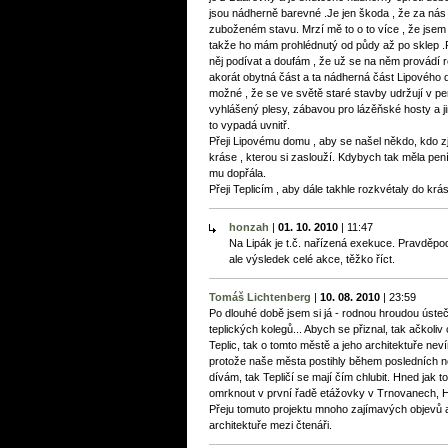
jsou nádherně barevné .Je jen škoda , že za nás tz
zuboženém stavu. Mrzí mě to o to více , že jsem 
takže ho mám prohlédnutý od půdy až po sklep .P
něj podívat a doufám , že už se na něm provádí 
akorát obytná část a ta nádherná část Lipového 
možné , že se ve světě staré stavby udržují v per
vyhlášený plesy, zábavou pro lázěňské hosty a jin
to vypadá uvnitř.
Přeji Lipovému domu , aby se našel někdo, kdo 
kráse , kterou si zaslouží. Kdybych tak měla peníze
mu dopřála.
Přeji Teplicím , aby dále takhle rozkvétaly do kr
honzah
|
01. 10. 2010
|
11:47
Na Lipák je t.č. nařízená exekuce. Pravděpo
ale výsledek celé akce, těžko říct.
Tomáš Lichtenberg
|
10. 08. 2010
|
23:59
Po dlouhé době jsem si já - rodnou hroudou ústeč
teplických kolegů... Abych se přiznal, tak ačkoli
Teplic, tak o tomto městě a jeho architektuře nev
protože naše města postihly během posledních n
dívám, tak Tepličí se mají čím chlubit. Hned jak
omrknout v první řadě etážovky v Trnovanech, H
Přeju tomuto projektu mnoho zajímavých objevů a 
architektuře mezi čtenáři.