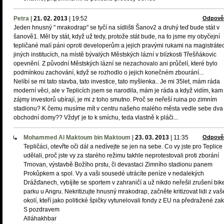
Petra
|
21. 02. 2013
|
19:52
Odpově
Jeden hnusný " mrakodrap" se tyčí na sídlišti Šanov2 a druhý teď bude stát v
šanově1. Měl by stát, když už tedy, protože stát bude, na to jsme my obyčejní
tepličané malí páni oproti developerům a jejich pravými rukami na magistráte
jiných institucích, na místě bývalých Městských lázní v blízkosti Třešňákovic
opevnění. Z původní Městských lázní se nezachovalo ani průčelí, které bylo
podmínkou zachování, když se rozhodlo o jejich konečném zbourání...
Nelíbí se mi tato stavba, tato investice, tato myšlenka.. Je mi 35let, mám ráda
moderní věci, ale v Teplicích jsem se narodila, mám je ráda a když vidím, kam
zájmy investorů ubírají, je mi z toho smutno. Proč se neřeší ruina po zimním
stadionu? K čemu musíme mít v centru našeho malého města vedle sebe dva
obchodní domy?? Vždyť je to k smíchu, teda vlastně k pláči...
Mohammed Al Maktoum bin Maktoum
|
23. 03. 2013
|
11:35
Odpově
Tepličáci, otevřte oči dál a nedívejte se jen na sebe. Co vy jste pro Teplice
udělali, proč jste vy za starého režimu takhle neprotestovali proti zborání
Trnovan, výstavbě Božího prstu, či devastaci Zimního stadionu panem
Prokůpkem a spol. Vy a vaši sousedé utrácíte peníze v nedalekých
Drážďanech, vybíjíte se sportem v zahraničí a už nikdo neřešil zrušení bik
parku u Angru. Nekritizujte hnusný mrakodrap, začněte kritizovat lidi z va
okolí, kteří jako politické špičky vytunelovali fondy z EU na předražené za
S pozdravem
Alláhakhbar