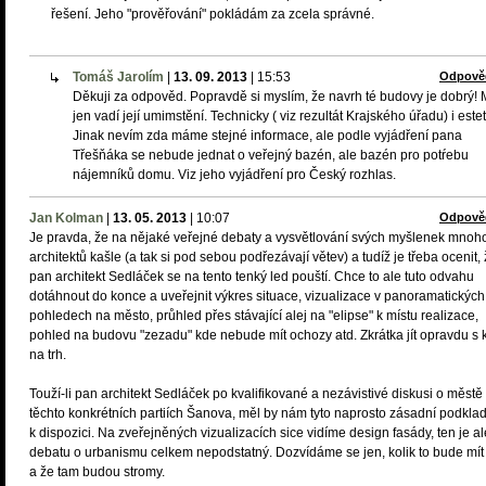
řešení. Jeho "prověřování" pokládám za zcela správné.
Tomáš Jarolím
|
13. 09. 2013
|
15:53
Odpově
Děkuji za odpověd. Popravdě si myslím, že navrh té budovy je dobrý!
jen vadí její umimstění. Technicky ( viz rezultát Krajského úřadu) i estet
Jinak nevím zda máme stejné informace, ale podle vyjádření pana
Třešňáka se nebude jednat o veřejný bazén, ale bazén pro potŕebu
nájemníků domu. Viz jeho vyjádření pro Český rozhlas.
Jan Kolman
|
13. 05. 2013
|
10:07
Odpově
Je pravda, že na nějaké veřejné debaty a vysvětlování svých myšlenek mnoh
architektů kašle (a tak si pod sebou podřezávají větev) a tudíž je třeba ocenit,
pan architekt Sedláček se na tento tenký led pouští. Chce to ale tuto odvahu
dotáhnout do konce a uveřejnit výkres situace, vizualizace v panoramatických
pohledech na město, průhled přes stávající alej na "elipse" k místu realizace,
pohled na budovu "zezadu" kde nebude mít ochozy atd. Zkrátka jít opravdu s 
na trh.
Touží-li pan architekt Sedláček po kvalifikované a nezávistivé diskusi o městě
těchto konkrétních partiích Šanova, měl by nám tyto naprosto zásadní podklad
k dispozici. Na zveřejněných vizualizacích sice vidíme design fasády, ten je al
debatu o urbanismu celkem nepodstatný. Dozvídáme se jen, kolik to bude mít
a že tam budou stromy.