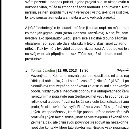
svém pozemku, naopak pokud je jeho projekt okolím akceptován 
dokonce vítán, může to zmnohanásobit hodnotu jeho investic. Prot
myslím, že není populismus vyjít veřejnosti vstříc, je-li to realistické
to jako součást řemesla architekta u takto velkých projektů.
A ještě "technicky" o té situaci - můžete ji poslat např. na můj e-mail
kolman.jan@gmail.com (nebo Honzovi Hanzlíkovi). Na to, že jsem 
uveden jako spoluautor webu, jsem sice žalostně dlouho žádným
obsahem nepřispěl, ale další obrázky k této diskusi snad zvládnu
přiložit. Pak by měly být vidět zde pod vizualizací. Anebo pokud to 
na svůj web, tak připojíme odkaz. Těším se, až si to budu moci
prostudovat.
Tomáš Jarolím
|
11. 09. 2013
|
13:30
Odpově
Vážený pane Kolmane, možná trochu rozpustile se mi chce na
"děkuji ti náčelníku, že si se nás zastal" :-) Nicméně já Vám i p
Sedláčkovi chci zejména poděkovat za diskusi lidí fundovanýc
oboru. Nikdy bych si nedovolil oponovat a obhajovat něco če
nerozumím a popravdě pan Sedláček měl vždy tu soudnost, že
reflektoval a upozorňoval na to. Já se v celé této záležitosti an
proto, že cítím své právo vyjádřit názor a zastřešit stejné názory
jiných. Ve společenství, které žije pospolu přece nelze dělat věc
proti vůli jiných bez diskuse, jinak se vystavujeme zákonitě sp
Zejména pak, ale cítím svou povinnost reagovat na nezákonné,
neetické kontexty, které tato stavba má. Nijak je však nepřisuzuj