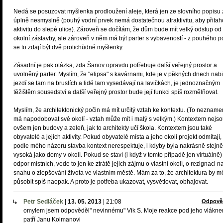
Nedá se posuzovat myšlenka prodloužení aleje, která jen ze slovního popisu 
úplně nesmyslně (pouhý vodní prvek nemá dostatečnou atraktivitu, aby přitah
aktivitu do slepé ulice). Zároveň se dočítám, že dům bude mít velký odstup od
okolní zástavby, ale zároveň v něm má být parter s vybaveností - z pouhého p
se to zdají být dvě protichůdné myšlenky.
Zásadní je pak otázka, zda Šanov opravdu potřebuje další veřejný prostor a
uvolněný parter. Myslím, že "elipsa" s kavárnami, kde je v pěkných dnech nabi
jezdí se tam na bruslích a lidé tam vysedávají na lavičkách, je jednoznačným
těžištěm sousedství a další veřejný prostor bude její funkci spíš rozmělňovat.
Myslím, že architektonický počin má mít určitý vztah ke kontextu. (To nezname
má napodobovat své okolí - vztah může mít i malý s velkým.) Kontextem nejs
ovšem jen budovy a zeleň, jak to architekty učí škola. Kontextem jsou také
obyvatelé a jejich aktivity. Pokud obyvatelé místa a jeho okolí projekt odmítají,
podle mého názoru stavba kontext nerespektuje, i kdyby byla nakrásně stejně
vysoká jako domy v okolí. Pokud se staví (i když v tomto případě jen virtuálně)
odpor místních, vede to jen ke ztrátě jejich zájmu o vlastní okolí, o rezignaci n
snahu o zlepšování života ve vlastním městě. Mám za to, že architektura by m
působit spíš naopak. A proto je potřeba ukazovat, vysvětlovat, obhajovat.
Petr Sedláček
|
13. 05. 2013
|
21:08
Odpově
omylem jsem odpověděl" nevinnému" Vik S. Moje reakce pod jeho vlákn
patří Janu Kolmanovi