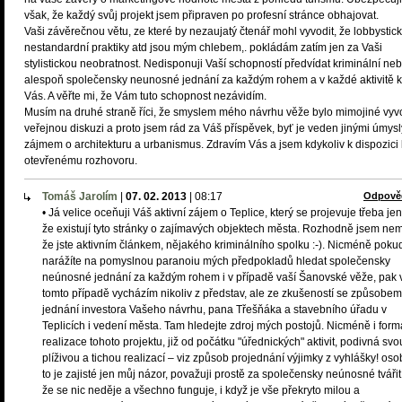
však, že každý svůj projekt jsem připraven po profesní stránce obhajovat.
Vaši závěrečnou větu, ze které by nezaujatý čtenář mohl vyvodit, že lobbystic
nestandardní praktiky atd jsou mým chlebem,. pokládám zatím jen za Vaši
stylistickou neobratnost. Nedisponuji Vaší schopností předvídat kriminální ne
alespoň společensky neunosné jednání za každým rohem a v každé aktivitě 
Vás. A věřte mi, že Vám tuto schopnost nezávidím.
Musím na druhé straně říci, že smyslem mého návrhu věže bylo mimojiné vyvo
veřejnou diskuzi a proto jsem rád za Váš příspěvek, byť je veden jinými úmysl
zájmem o architekturu a urbanismus. Zdravím Vás a jsem kdykoliv k dispozici 
otevřenému rozhovoru.
Tomáš Jarolím
|
07. 02. 2013
|
08:17
Odpově
• Já velice oceňuji Váš aktivní zájem o Teplice, který se projevuje třeba jen
že existují tyto stránky o zajímavých objektech města. Rozhodně jsem nem
že jste aktivním článkem, nějakého kriminálního spolku :-). Nicméně poku
narážíte na pomyslnou paranoiu mých předpokladů hledat společensky
neúnosné jednání za každým rohem i v případě vaší Šanovské věže, pak 
tomto případě vycházím nikoliv z představ, ale ze zkušeností se způsobem
jednání investora Vašeho návrhu, pana Třešňáka a stavebního úřadu v
Teplicích i vedení města. Tam hledejte zdroj mých postojů. Nicméně i form
realizace tohoto projektu, již od počátku "úřednických" aktivit, podivná svo
plíživou a tichou realizací – viz způsob projednání výjimky z vyhlášky! oso
to je zajisté jen můj názor, považuji prostě za společensky neúnosné tvářit
že se nic neděje a všechno funguje, i když je vše překryto milou a