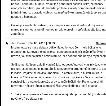
na svou obhajobu budete uvádět jen generační náskok, s tím, že názory
mladých architektů jsou druhořadé, protože si nikdy pořádně nezkusili ve
jednání (ano, to opravdu v předchozím příspěvku naznačujete!), tak se op
nebude o čem bavit.
Co se týče osobního setkání, já s ním počítám, akorát teď už druhý měsíc
marodím s nohou a téměř nechodím, tak to prosím nepředkládejte jako na
zbabělost.
Jan Kolman
|
14. 05. 2013
|
08:39
Odpově
Mrzí mne, že se naše debata odklonila od toho, o čem měla být, a to je
urbanismus Šanova. Pokud jste se, pane architekte, cítil mým příspěvkem
uražen, tak mne to mrzí a omlouvám se. Nic podobného nebylo mým cílem
Svůj komentář jsem založil vlastně jako odpověď na vaši vlastní výzvu v té
diskusi: "Jako pachatel budu rád čelit rozumným argumentům. Berte to tak,
to výzva. Pojdme se bavit o urbanismu, o architektuře, o historii místa. o
kontextu." Také mne příliš netěší číst různé názory, které s Vašim návrhem
souvisejí jen okrajově, protože ty by se měly řešit jinde. Proto jsem chtěl
navrhnout několik témat, které s věží souvisejí přímo a která opakuji:
1 / Jaký bude význam a funkce nového veřejného prostoru. Jaký bude vzt
nového VP se stávajícím.