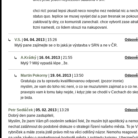
chci rict: porad lepsi zkusit neco novyho nez nedelat nic a nech
status quo. teplice se musej vyvijet dal a pan tresnak se pokous
zakitovat ty diry, co komunisti zanechali. chce vytvorit zase atrak
trzni namesti, co lidem slouzi na nakupovani.
V.S.
|
04. 04. 2013
|
15:26
Odpově
Mylý pane zajímejte se o to jaká je výstavba v SRN a ne v ČR.
A.Krátký
|
16. 04. 2013
|
21:55
Odpově
Mylý ? Milý vypadá lépe , že.
Martin Pokorny
|
19. 04. 2013
|
13:50
Odpově
Gratuluju za tu opravdu kvalifikovanou odpovet. (pozor ironie)
myslim, ze vam do toho nic neni, o co se muzu/smim zajimat a o co ne.
pravopis vam k tomu taky nejde, i kdyz jste se chodil v Cechach do skol
je bida.
Petr Sedláček
|
05. 02. 2013
|
13:28
Odpově
Dobrý den pane zastupiteli,
Myslím, že jsem Vám při osobním setkání řekl, že musím být apolitický a nem
nechat zatáhnout do podobné diskuze o strategii řízení našeho města. To je 
rybníček a máte zcela jistě právo mít na věci odlišný názor. Nemohu reagovat 
na vaše závěry o marketingové hodnotě města z pohledu turismu. Ubezpečuj