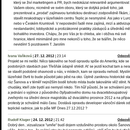
který se živí marketingem a PR, bych nedokázal relevantně argumentovat
Vašem oboru, nicméně ve svém oboru, který se dotýká právě toho, jak
prezentovat a „prodat“ zajímavou turistickou destinaci zodpovědně říkám,
stavět mrakodrapy v lázeňském centru Teplic je nesmyslné. Asi jako v Lur
nebo v Českém Krumlově. V neposlední řadě mne zajímá, mrzí a aktivizuj
nestandardní, lobbystické a protizákonné praktiky zástupců a úředníků mě
bohatého investora. Chápu, že pro Vás je to chleba, ale i obživa má své
hranice, které minimálně pro mne nekončí u toho, že se tvářím, že něco
nevidím! S pozdravem T. Jarolím
Ivana Vaňková
|
27. 12. 2012
|
23:14
Odpově
Projekt se mi nelíbí. Něco takového se hodí opravdu spíše do Ameriky, kde se
podobných stavbách pan Třešňák údajně shlédl. Ať se jezdí kochat tam a nes
se stavět podobné ohavnosti u nás, v místech, kam se opravdu nehodí. Myslím
lázeňské čtvrti to bude působit jako pěst na oko. Úplně zaniknou historické st
ráz Šanova a v téměř nejnižším bodě tohoto místa bude takováhle věž stínit. 
chudáky, kteří zde bydlí asi nemyslí nikdo. Tím hůř působí, že se schválení pro
a jednání o vyjímce z původního čtyřpatrového domu na dvacetidvoupatrový
zveřejnilo na úřední desce magistrátu až dvacátého prosince 2012 a na příp
protesty je schválně málo času. Dostává opravdu developer vánoční dárek od
teplické radnice, jak to píše MF Dnes 27.12.2012 ?
Rudolf Kluger
|
24. 12. 2012
|
21:42
Odpově
Dobrý den...vizualizace "umňe" budí dojem vzdušného prostoru okolo Šanov