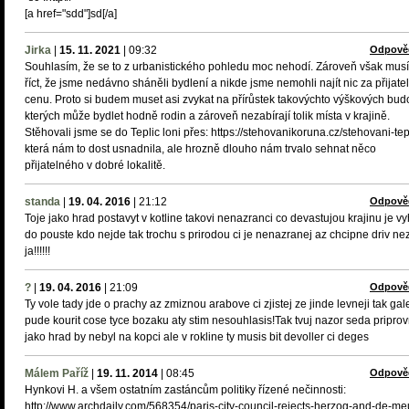
[a href="sdd"]sd[/a]
Jirka
|
15. 11. 2021
|
09:32
Odpově
Souhlasím, že se to z urbanistického pohledu moc nehodí. Zároveň však mus
říct, že jsme nedávno sháněli bydlení a nikde jsme nemohli najít nic za přijate
cenu. Proto si budem muset asi zvykat na přírůstek takovýchto výškových budo
kterých může bydlet hodně rodin a zároveň nezabírají tolik místa v krajině.
Stěhovali jsme se do Teplic loni přes: https://stehovanikoruna.cz/stehovani-tep
která nám to dost usnadnila, ale hrozně dlouho nám trvalo sehnat něco
přijatelného v dobré lokalitě.
standa
|
19. 04. 2016
|
21:12
Odpově
Toje jako hrad postavyt v kotline takovi nenazranci co devastujou krajinu je v
do pouste kdo nejde tak trochu s prirodou ci je nenazranej az chcipne driv ne
ja!!!!!!
?
|
19. 04. 2016
|
21:09
Odpově
Ty vole tady jde o prachy az zmiznou arabove ci zjistej ze jinde levneji tak gal
pude kourit cose tyce bozaku aty stim nesouhlasis!Tak tvuj nazor seda priprov
jako hrad by nebyl na kopci ale v rokline ty musis bit devoller ci deges
Málem Paříž
|
19. 11. 2014
|
08:45
Odpově
Hynkovi H. a všem ostatním zastáncům politiky řízené nečinnosti:
http://www.archdaily.com/568354/paris-city-council-rejects-herzog-and-de-me