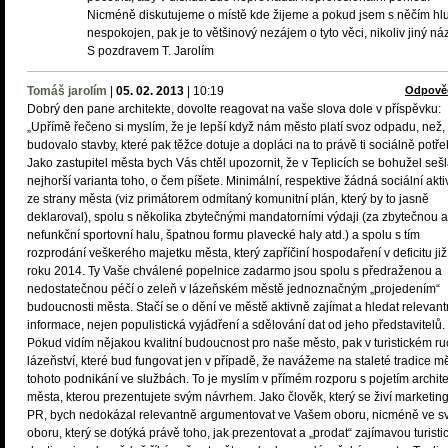
Nicméně diskutujeme o místě kde žijeme a pokud jsem s něčím hl
nespokojen, pak je to většinový nezájem o tyto věci, nikoliv jiný náz
S pozdravem T. Jarolím
Tomáš jarolím
|
05. 02. 2013
|
10:19
Odpově
Dobrý den pane architekte, dovolte reagovat na vaše slova dole v příspěvku:
„Upřímě řečeno si myslím, že je lepší když nám město platí svoz odpadu, než,
budovalo stavby, které pak těžce dotuje a dopláci na to právě ti sociálně potře
Jako zastupitel města bych Vás chtěl upozornit, že v Teplicích se bohužel seš
nejhorší varianta toho, o čem píšete. Minimální, respektive žádná sociální akti
ze strany města (viz primátorem odmítaný komunitní plán, který by to jasně
deklaroval), spolu s několika zbytečnými mandatorními výdaji (za zbytečnou a
nefunkční sportovní halu, špatnou formu plavecké haly atd.) a spolu s tím
rozprodání veškerého majetku města, který zapříčiní hospodaření v deficitu již
roku 2014. Ty Vaše chválené popelnice zadarmo jsou spolu s předraženou a
nedostatečnou péčí o zeleň v lázeňském městě jednoznačným „projedením“
budoucnosti města. Stačí se o dění ve městě aktivně zajímat a hledat relevant
informace, nejen populistická vyjádření a sdělování dat od jeho představitelů.
Pokud vidím nějakou kvalitní budoucnost pro naše město, pak v turistickém r
lázeňství, které bud fungovat jen v případě, že navážeme na staleté tradice mě
tohoto podnikání ve službách. To je myslím v přímém rozporu s pojetím archite
města, kterou prezentujete svým návrhem. Jako člověk, který se živí marketi
PR, bych nedokázal relevantně argumentovat ve Vašem oboru, nicméně ve 
oboru, který se dotýká právě toho, jak prezentovat a „prodat“ zajímavou turisti