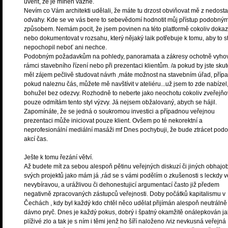
uvěřit, že je míněn vážně.
Nevím co Vám architekti udělali, že máte tu drzost obviňovat mě z nedosta
odvahy. Kde se ve vás bere to sebevědomí hodnotit můj přístup podobný
způsobem. Nemám pocit, že jsem povinen na této platformě cokoliv doka
nebo dokumentovat v rozsahu, který nějaký laik potřebuje k tomu, aby to s
nepochopil neboť ani nechce.
Podobným požadavkům na pohledy, panoramata a zákresy ochotně vyho
rámci stavebního řízení nebo při prezentaci klientům. /a pokud by jste sku
měl zájem pečlivě studovat návrh ,máte možnost na stavebním úřad, příp
pokud naleznu čás, můžete mě navštívit v ateliéru...už jsem to zde nabízel
bohužel bez odezvy. Rozhodně to neberte jako neochotu cokoliv zveřejňo
pouze odmítám tento styl výzvy. Já nejsem obžalovaný, abych se hájil.
Zapomínáte, že se jedná o soukromou investici a případnou veřejnou
prezentaci může iniciovat pouze klient. Ovšem po té nekorektní a
neprofesionální mediální masáži mf Dnes pochybuji, že bude ztrácet pod
akcí čas.
Ješte k tomu řezání větví.
Až budete mít za sebou alespoň pětinu veřejných diskuzí či jiných obhajo
svých projektů jako mám já ,rád se s vámi podělím o zkušenosti s leckdy v
nevybíravou, a urážlivou či dehonestujicí argumentací často již předem
negativně zpracovaných zástupců veřejnosti. Doby počátků kapitalismu v
Čechách , kdy byl každý kdo chtěl něco udělat přijímán alespoň neutrálně
dávno pryč. Dnes je každý pokus, dobrý i špatný okamžitě onálepkován j
plíživé zlo a tak je s ním i těmi jenž ho šíří naloženo /viz nevkusná veřejná