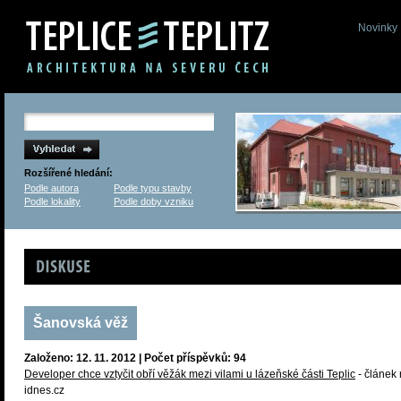
Novinky
Rozšířené hledání:
Podle autora
Podle typu stavby
Podle lokality
Podle doby vzniku
Diskuse
Šanovská věž
Založeno: 12. 11. 2012 | Počet příspěvků: 94
Developer chce vztyčit obří věžák mezi vilami u lázeňské části Teplic
- článek
idnes.cz