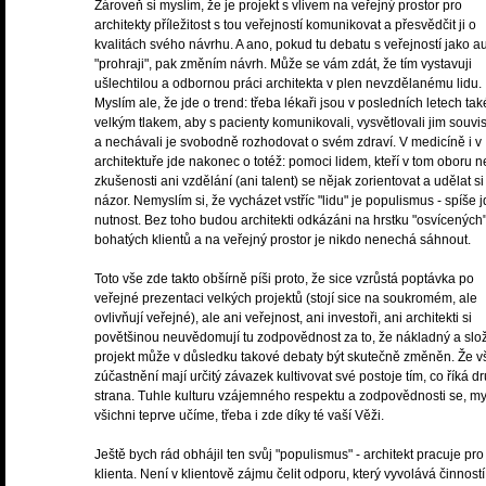
Zároveň si myslím, že je projekt s vlivem na veřejný prostor pro
architekty příležitost s tou veřejností komunikovat a přesvědčit ji o
kvalitách svého návrhu. A ano, pokud tu debatu s veřejností jako au
"prohraji", pak změním návrh. Může se vám zdát, že tím vystavuji
ušlechtilou a odbornou práci architekta v plen nevzdělanému lidu.
Myslím ale, že jde o trend: třeba lékaři jsou v posledních letech ta
velkým tlakem, aby s pacienty komunikovali, vysvětlovali jim souvis
a nechávali je svobodně rozhodovat o svém zdraví. V medicíně i v
architektuře jde nakonec o totéž: pomoci lidem, kteří v tom oboru 
zkušenosti ani vzdělání (ani talent) se nějak zorientovat a udělat si
názor. Nemyslím si, že vycházet vstříc "lidu" je populismus - spíše 
nutnost. Bez toho budou architekti odkázáni na hrstku "osvícených
bohatých klientů a na veřejný prostor je nikdo nenechá sáhnout.
Toto vše zde takto obšírně píši proto, že sice vzrůstá poptávka po
veřejné prezentaci velkých projektů (stojí sice na soukromém, ale
ovlivňují veřejné), ale ani veřejnost, ani investoři, ani architekti si
povětšinou neuvědomují tu zodpovědnost za to, že nákladný a slož
projekt může v důsledku takové debaty být skutečně změněn. Že v
zúčastnění mají určitý závazek kultivovat své postoje tím, co říká d
strana. Tuhle kulturu vzájemného respektu a zodpovědnosti se, my
všichni teprve učíme, třeba i zde díky té vaší Věži.
Ještě bych rád obhájil ten svůj "populismus" - architekt pracuje pro
klienta. Není v klientově zájmu čelit odporu, který vyvolává činnost