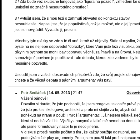
2 / Zda bude věž skutečně fungovat jako "figura na pozadí", vzhledem ke
umístění do značně nesourodého prostředí.
3 / Vytušil jsem, že s mou tezí o zahrnutí obyvatel do kontextu stavby
nesouhlasíte. Napsal jste, že je populistická, což je možné, ale o její pravd
jste se nevyjádřil. Vyvraťte ji, prosím.
Všechny tyto otázky se zde v té či oné formě už objevily. Stále si myslím, ž
byste na ně nejlépe odpověděl "obrázky", které Vám jistě leží v šuplíku, p
díky nim bychom se mohli bavit opravdu věcně, zajímavě a na úrovni. Nej
samozřejmě povinen je publikovat - ale debatu, kterou zde vedeme, by to
nesmírně pozvedlo.
Usoudil jsem z vašich dosavadních příspěvků zde, že svůj projekt obhajov
chcete a že věcná debata s pádnými argumenty Vás baví.
Petr Sedláček
|
14. 05. 2013
|
21:47
Odpově
Vážení pánové!
Dovolím si doufat, že jste pochopili, že jsem reagoval tak ostře právě p
že jste profesní kolegové, architekti a proto mi stojíte za to, abych šel
poněkud na hranu a použil i tvrdší argumentaci. Já nejsem nějaká sleč
která si nechá vše líbit. Výkřiky anonymů a laiků mě nemohou donutit k
ale jasně formulovaný názor to je něco jiného.
V diskusi prostě musíte počítat s tím , že každý použije dostupné, ale
podotýkám fair play argumenty. Proto jsem použil fakt profesní praxe v