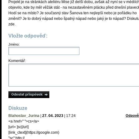
Projekt je na stránkách ateliéru Mise již delší dobu, avšak až nyní se v médiíc
objevilo, kde by měl věžák stát - na nezastavěném plácku před dnešní plavec
Hodí se na místo? Je současný stav Šanova ten nejlepší nebo je pořádku ho
změnit? Je to dobrý nápad nebo špatný nápad nebo jaký je to nápad? Diskutu
zde.
Vložte odpověď:
Jméno:
Komentář:
Diskuze
Blahoslav_Jurina
|
27. 04. 2023
|
17:24
Odpově
<a href=" ">cs</a>
[url= ]sc[/url]
[link_сtext](https://google.com)
"sc":http://