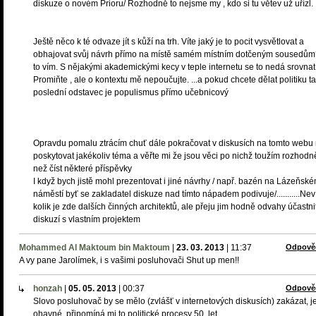
diskuze o novém Prioru/ Rozhodně to nejsme my , kdo si tu větev už uřízl.
Ještě něco k té odvaze jít s kůží na trh. Víte jaký je to pocit vysvětlovat a
obhajovat svůj návrh přímo na místě samém místním dotčeným sousedům
to vím. S nějakými akademickými kecy v teple internetu se to nedá srovnat
Promiňte , ale o kontextu mě nepoučujte. ...a pokud chcete dělat politiku ta
poslední odstavec je populismus přímo učebnicový
Opravdu pomalu ztrácím chuť dále pokračovat v diskusích na tomto webu
poskytovat jakékoliv téma a věřte mi že jsou věci po nichž toužím rozhodn
než číst některé příspěvky
I když bych jistě mohl prezentovat i jiné návrhy / např. bazén na Lázeňsk
náměstí byť se zakladatel diskuze nad tímto nápadem podivuje/...........Ne
kolik je zde dalších činných architektů, ale přeju jim hodně odvahy účastni
diskuzí s vlastním projektem
Mohammed Al Maktoum bin Maktoum
|
23. 03. 2013
|
11:37
Odpově
A vy pane Jarolímek, i s vašimi posluhovači Shut up men!!
honzah
|
05. 05. 2013
|
00:37
Odpově
Slovo posluhovač by se mělo (zvlášť v internetových diskusích) zakázat, j
ohavné, připomíná mi to politické procesy 50. let.