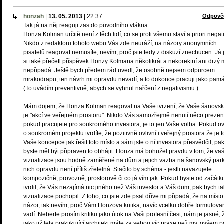
honzah
|
13. 05. 2013
|
22:37
Odpově
Tak já na něj reaguji zas do původního vlákna.
Honza Kolman určitě není z těch lidí, co se proti všemu staví a priori negat
Nikdo z redaktorů tohoto webu Vás zde neuráží, na názory anonymních
pisatelů reagovat nemusíte, nevím, proč jste tedy z diskuzí znechucen. Já
si také přečetl příspěvek Honzy Kolmana několikrát a nekorektní ani drzý 
nepřipadá. Ještě bych předem rád uvedl, že osobně nejsem odpůrcem
mrakodrapu, ten návrh mi opravdu nevadí, a to dokonce pracuji jako pamá
(To uvádím preventivně, abych se vyhnul nařčení z negativismu.)
Mám dojem, že Honza Kolman reagoval na Vaše tvrzení, že Vaše šanovsk
je "akcí ve veřejném prostoru". Nikdo Vás samozřejmě nenutí něco prezen
pokud pracujete pro soukromého investora, je to jen Vaše volba. Pokud 
o soukromém projektu tvrdíte, že pozitivně ovlivní i veřejný prostora že je t
Vaše koncepce jak řešit toto místo a sám jste o ní investora přesvědčil, pa
byste měl být připraven to obhájit. Honza má bohužel pravdu v tom, že va
vizualizace jsou hodně zaměřené na dům a jejich vazba na šanovský park
nich opravdu není příliš zřetelná. Stačilo by schéma - jestli navazujete
kompozičně, provozně, prostorově či co já vím jak. Pokud byste od začátk
tvrdil, že Vás nezajímá nic jiného než Váš investor a Váš dům, pak bych t
vizualizace pochopil. Z toho, co jste zde psal dříve mi připadá, že na míst
názor, tak nevím, proč Vám Honzova kritika, navíc vcelku dobře formulova
vadí. Neberte prosím kritiku jako útok na Vaši profesní čest, nám je jasné, 
jako již leta praktikující architekt máte za sebou víc praxe než my, ovšem 