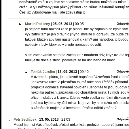
nenávratně zničí a zajímat se o takové město budou možná tak místní
cikáni. A ty Drážďany jsou pěkný příklad - co Němci nákladně budují z
Češi již vybudované mají, ale zdevastují to.
Martin Pokorny
|
05. 05. 2013
|
00:05
Odpově
ja nejsem toho nazoru ze to je blbost. me by zajimalo co byste tam
vy? zatim tam je jen dira, nic jinyho. myslite si opravdu, ze bude tr
takovej blazen aby tam nastehoval cikany? ani nahodou. to budou
exklusivni byty, ktery se v zivote nemuzou dovolit.
s tim zachovanim se melo zacnout uz mnohem driv, kdyz uz. ale te
meli jeste docela stesti. podivejte se na usti nebo na most.
Tomáš Jarolím
|
13. 09. 2013
|
09:40
Odpově
V územním plánu, je doslovně napsáno "Uzavřená fronta dom
Jankovcovi ulice. A přesněna to, má také pan Třešňák původní
projekt a dokonce stavební povolení! Jenomže to jsou budovy 
několika patrech, zapadající do charakteru místa. I v nich jsou v
přízemí služby a krámky. Zde se vede vcelku seriózní diskuse o
jaká má být idea využití místa. Nejprve, by se možná mělo disk
o záměrech majitele a investora. Proč ta náhlá změna?
Petr Sedláček
|
13. 05. 2013
|
21:03
Odpově
Musel jsem si Váš příspěvek přečíst několikrát, protože napoprvé jsem ne