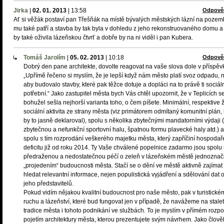
Jirka
|
02. 01. 2013
|
13:58
Odpově
Ať si věžák postaví pan Třešňák na místě bývalých městských lázní na pozem
mu také patří a stavba by tak byla v dohledu z jeho rekonstruovaného domu a 
by také oživila lázeňskou čtvrť a dobře by na ni viděl i pan Kubera.
Tomáš Jarolím
|
05. 02. 2013
|
10:18
Odpově
Dobrý den pane architekte, dovolte reagovat na vaše slova dole v příspěv
„Upřímě řečeno si myslím, že je lepší když nám město platí svoz odpadu, 
aby budovalo stavby, které pak těžce dotuje a dopláci na to právě ti sociál
potřební.“ Jako zastupitel města bych Vás chtěl upozornit, že v Teplicích s
bohužel sešla nejhorší varianta toho, o čem píšete. Minimální, respektive
sociální aktivita ze strany města (viz primátorem odmítaný komunitní plán, 
by to jasně deklaroval), spolu s několika zbytečnými mandatorními výdaji 
zbytečnou a nefunkční sportovní halu, špatnou formu plavecké haly atd.) a
spolu s tím rozprodání veškerého majetku města, který zapříčiní hospodař
deficitu již od roku 2014. Ty Vaše chválené popelnice zadarmo jsou spolu 
předraženou a nedostatečnou péčí o zeleň v lázeňském městě jednozna
„projedením“ budoucnosti města. Stačí se o dění ve městě aktivně zajímat
hledat relevantní informace, nejen populistická vyjádření a sdělování dat 
jeho představitelů.
Pokud vidím nějakou kvalitní budoucnost pro naše město, pak v turistické
ruchu a lázeňství, které bud fungovat jen v případě, že navážeme na stale
tradice města i tohoto podnikání ve službách. To je myslím v přímém rozpo
pojetím architektury města, kterou prezentujete svým návrhem. Jako člově