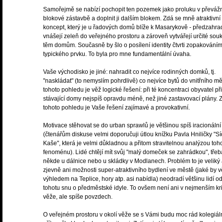
Samořejmě se nabízí pochopit ten pozemek jako proluku v převáž
blokové zástavbě a doplnit ji dalším blokem. Zdá se mně atraktivní
koncept, který je u řadových domů blíže k Masarykově - předzahra
vnášejí zeleň do veřejného prostoru a zároveň vytvářejí určité sou
těm domům. Současně by šlo o posílení identity čtvrti zopakování
typického prvku. To byla pro mne fundamentální úvaha.
Vaše východisko je jiné: nahradit co nejvíce rodinných domků, tj.
"naskládat" (to nemyslím pohrdlivě) co nejvíce bytů do vnitřního mě
tohoto pohledu je věž logické řešení: při té koncentraci obyvatel při
stávající domy nejspíš opravdu méně, než jiné zastavovací plány. 
tohoto pohledu je Vaše řešení zajímavé a provokativní.
Motivace stěhovat se do urban sprawlů je většinou spíš iracionální
(čtenářům diskuse velmi doporučuji útlou knížku Pavla Hniličky "Sí
Kaše", která je velmi důkladnou a přitom stravitelnou analýzou toh
fenoménu). Lidé chtějí mít svůj "malý domeček se zahrádkou", třeb
někde u dálnice nebo u skládky v Modlanech. Problém to je veliký
zjevně ani možnosti super-atraktivního bydlení ve městě (jaké by v
výhledem na Teplice, hory atp. asi nabídla) neodradí většinu lidí o
tohotu snu o předměstské idyle. To ovšem není ani v nejmenším kri
věže, ale spíše povzdech.
O veřejném prostoru v okolí věže se s Vámi budu moc rád kolegiál