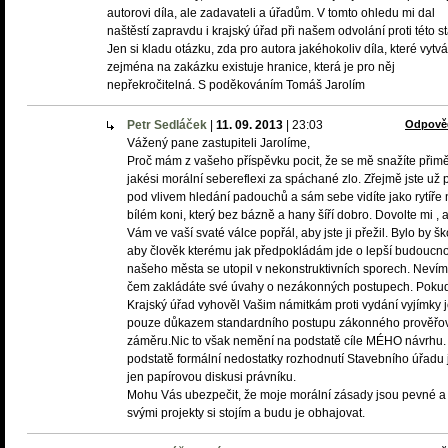
autorovi díla, ale zadavateli a úřadům. V tomto ohledu mi dal
naštěstí zapravdu i krajský úřad při našem odvolání proti této s
Jen si kladu otázku, zda pro autora jakéhokoliv díla, které vytvá
zejména na zakázku existuje hranice, která je pro něj
nepřekročitelná. S poděkováním Tomáš Jarolím
Petr Sedláček
|
11. 09. 2013
|
23:03
Odpově
Vážený pane zastupiteli Jarolíme,
Proč mám z vašeho příspěvku pocit, že se mě snažíte přimě
jakési morální sebereflexi za spáchané zlo. Zřejmě jste už př
pod vlivem hledání padouchů a sám sebe vidíte jako rytíře 
bílém koni, který bez bázně a hany šíří dobro. Dovolte mi ,
Vám ve vaší svaté válce popřál, aby jste ji přežil. Bylo by š
aby člověk kterému jak předpokládám jde o lepší budoucno
našeho města se utopil v nekonstruktivních sporech. Neví
čem zakládáte své úvahy o nezákonných postupech. Poku
Krajský úřad vyhověl Vašim námitkám proti vydání vyjímky j
pouze důkazem standardního postupu zákonného prověřo
záměru.Nic to však nemění na podstatě cíle MÉHO návrhu.
podstatě formální nedostatky rozhodnutí Stavebního úřadu 
jen papírovou diskusi právníku.
Mohu Vás ubezpečit, že moje morální zásady jsou pevné a
svými projekty si stojím a budu je obhajovat.