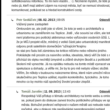
sofistikovanou rétorikou. To mi není vlastní... :-). Nicméně myslím, že lidé j
nebo já, kteří mají aktivní zájem na rozvoji města, byť se nemusí shodovat,
komunikovat, potkávat se a hledat konstruktivní cesty.
Petr Sedláček
|
08. 02. 2013
|
09:05
Odpově
Vážený pane zastupiteli
Omlouvám se, ale jistě jste si všiml, že toto je web o architektuře a
urbanismu se zaměřením na Teplice. Jistě , vše souvisí se vším, ale to
není plaforma pro poitický aktivismus nebo vyřizováni osobních ůčtů. Li
že je MŮJ projekt věže, míněný z velké části jako urbanistický manifest
odporu proti satelitním domečkům "užírajícím"krajinu
se stal pro řadu lidí záminkou ke kritice něčeho nebo někoho jiného.
Pokládejte mě prosím za naivního snílka, idealistu, který věří že lidé s 
přichází do styku nechtějí úmyslně a zištně druhým škodit a z politické
školení mě vynechte. Já na oplátku nebudu na tomto místě vyvracet v
spekulace a dohady...a věřte mi, že by to pro mě nebylo vůbec složité.
Věřím, že někdy v budoucnu nalezneme téma, které nám umožní něco
skutečného pro Teplice udělat, myslím konkrétního, fyzického. Je toho
mnoho co by mohlo náš společný životní prostor zlepšit .
Tomáš Jarolím
|
11. 09. 2013
|
13:43
Odpově
Respektuji Váš přístup o tématu architektury na tomto webu a om
se, pokud jsem do diskuse zanesl trochu politického přístupu ve s
města. Bohužel profesní veřejnost v našem městě asi nebude natol
početná, aby v diskusi zde nepřevládal neprofesionální pohled.