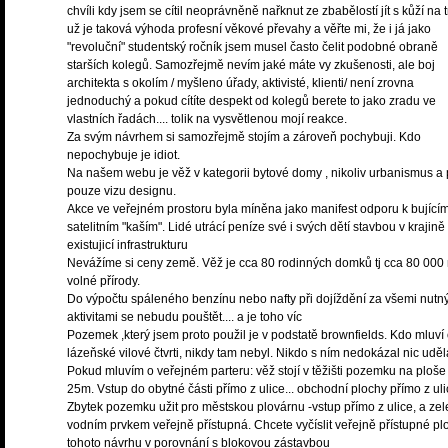
chvíli kdy jsem se cítil neoprávněně nařknut ze zbabělostí jít s kůží na t
už je taková výhoda profesní věkové převahy a věřte mi, že i já jako
"revoluční" studentský ročník jsem musel často čelit podobné obraně
starších kolegů. Samozřejmě nevím jaké máte vy zkušenosti, ale boj
architekta s okolím / myšleno úřady, aktivisté, klienti/ není zrovna
jednoduchý a pokud cítíte despekt od kolegů berete to jako zradu ve
vlastních řadách.... tolik na vysvětlenou mojí reakce.
Za svým návrhem si samozřejmě stojím a zároveň pochybuji. Kdo
nepochybuje je idiot.
Na našem webu je věž v kategorii bytové domy , nikoliv urbanismus a 
pouze vizu designu.
Akce ve veřejném prostoru byla míněna jako manifest odporu k bující
satelitním "kaším". Lidé utrácí peníze své i svých dětí stavbou v krajin
existujicí infrastrukturu
Nevážíme si ceny země. Věž je cca 80 rodinných domků tj cca 80 000
volné přírody.
Do výpočtu spáleného benzínu nebo nafty při dojíždění za všemi nutn
aktivitami se nebudu pouštět.... a je toho víc
Pozemek ,který jsem proto použil je v podstatě brownfields. Kdo mluví
lázeňské vilové čtvrti, nikdy tam nebyl. Nikdo s ním nedokázal nic uděl
Pokud mluvím o veřejném parteru: věž stojí v těžišti pozemku na ploše
25m. Vstup do obytné části přímo z ulice... obchodní plochy přímo z uli
Zbytek pozemku užit pro městskou plovárnu -vstup přímo z ulice, a zel
vodním prvkem veřejně přístupná. Chcete vyčíslit veřejně přístupné pl
tohoto návrhu v porovnání s blokovou zástavbou