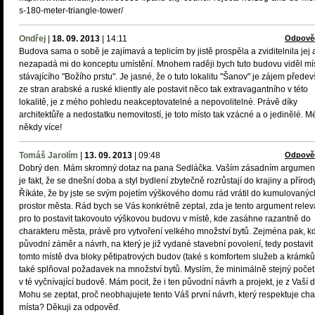
s-180-meter-triangle-tower/
Ondřej
|
18. 09. 2013
|
14:11
Odpově
Budova sama o sobě je zajímavá a teplicím by jistě prospěla a zviditelnila jej 
nezapadá mi do konceptu umístění. Mnohem raději bych tuto budovu viděl mí
stávajícího "Božího prstu". Je jasné, že o tuto lokalitu "Šanov" je zájem přede
ze stran arabské a ruské kliently ale postavit něco tak extravagantního v této
lokalitě, je z mého pohledu neakceptovatelné a nepovolitelné. Právě díky
architektůře a nedostatku nemovitostí, je toto místo tak vzácné a o jedinělé. M
někdy více!
Tomáš Jarolím
|
13. 09. 2013
|
09:48
Odpově
Dobrý den. Mám skromný dotaz na pana Sedláčka. Vaším zásadním argumen
je fakt, že se dnešní doba a styl bydlení zbytečně rozrůstají do krajiny a přírody
Říkáte, že by jste se svým pojetím výškového domu rád vrátil do kumulovanýc
prostor města. Rád bych se Vás konkrétně zeptal, zda je tento argument releva
pro to postavit takovouto výškovou budovu v místě, kde zasáhne razantně do
charakteru města, právě pro vytvoření velkého množství bytů. Zejména pak, k
původní záměr a návrh, na který je již vydané stavební povolení, tedy postavit
tomto místě dva bloky pětipatrových budov (také s komfortem služeb a krámků
také splňoval požadavek na množství bytů. Myslím, že minimálně stejný počet
v té vyčnívající budově. Mám pocit, že i ten původní návrh a projekt, je z Vaší d
Mohu se zeptat, proč neobhajujete tento Váš první návrh, který respektuje cha
místa? Děkuji za odpověď.