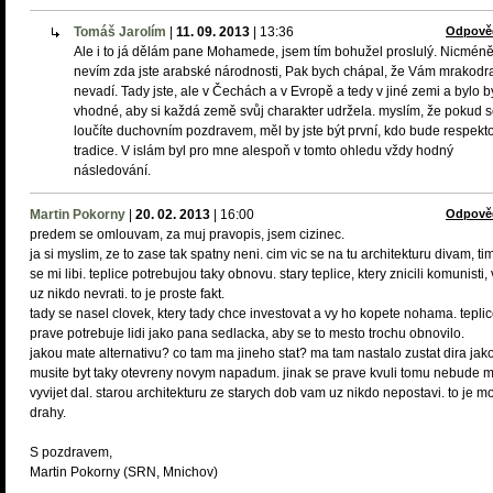
Tomáš Jarolím
|
11. 09. 2013
|
13:36
Odpově
Ale i to já dělám pane Mohamede, jsem tím bohužel proslulý. Nicmén
nevím zda jste arabské národnosti, Pak bych chápal, že Vám mrakodr
nevadí. Tady jste, ale v Čechách a v Evropě a tedy v jiné zemi a bylo b
vhodné, aby si každá země svůj charakter udržela. myslím, že pokud 
loučíte duchovním pozdravem, měl by jste být první, kdo bude respekt
tradice. V islám byl pro mne alespoň v tomto ohledu vždy hodný
následování.
Martin Pokorny
|
20. 02. 2013
|
16:00
Odpově
predem se omlouvam, za muj pravopis, jsem cizinec.
ja si myslim, ze to zase tak spatny neni. cim vic se na tu architekturu divam, tim
se mi libi. teplice potrebujou taky obnovu. stary teplice, ktery znicili komunisti
uz nikdo nevrati. to je proste fakt.
tady se nasel clovek, ktery tady chce investovat a vy ho kopete nohama. tepli
prave potrebuje lidi jako pana sedlacka, aby se to mesto trochu obnovilo.
jakou mate alternativu? co tam ma jineho stat? ma tam nastalo zustat dira jak
musite byt taky otevreny novym napadum. jinak se prave kvuli tomu nebude 
vyvijet dal. starou architekturu ze starych dob vam uz nikdo nepostavi. to je m
drahy.
S pozdravem,
Martin Pokorny (SRN, Mnichov)