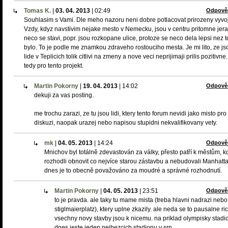
Tomas K.
|
03. 04. 2013
|
02:49
Odpově
Souhlasim s Vami. Dle meho nazoru neni dobre potlacovat prirozeny vyvoj
Vzdy, kdyz navstivim nejake mesto v Nemecku, jsou v centru pritomne jer
neco se stavi, popr. jsou rozkopane ulice, protoze se neco dela lepsi nez t
bylo. To je podle me znamkou zdraveho rostouciho mesta. Je mi lito, ze js
lide v Teplicich tolik citlivi na zmeny a nove veci neprijimaji prilis pozitivn
tedy pro tento projekt.
Martin Pokorny
|
19. 04. 2013
|
14:02
Odpově
dekuji za vas posting.
me trochu zarazi, ze tu jsou lidi, ktery tento forum nevidi jako misto pro
diskuzi, naopak urazej nebo napisou stupidni nekvalifikovany vety.
mk
|
04. 05. 2013
|
14:24
Odpově
Mnichov byl totálně zdevastován za války, přesto patří k městům, k
rozhodli obnovit co nejvíce starou zástavbu a nebudovali Manhatta
dnes je to obecně považováno za moudré a správné rozhodnutí.
Martin Pokorny
|
04. 05. 2013
|
23:51
Odpově
to je pravda. ale taky tu mame mista (treba hlavni nadrazi nebo
stiglmaierplatz), ktery uplne zkazily. ale neda se to pausalne ric
vsechny novy stavby jsou k nicemu. na priklad olympisky stadio
dnes jeste jeden nejhezcich stadionu v srn.