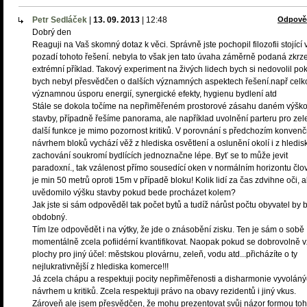
Petr Sedláček
|
13. 09. 2013
|
12:48
Odpově
Dobrý den
Reaguji na Vaš skomný dotaz k věci. Správně jste pochopil filozofii stojící 
pozadí tohoto řešení. nebyla to však jen tato úvaha záměrně podaná zkrz
extrémní příklad. Takový experiment na živých lidech bych si nedovolil po
bych nebyl přesvědčen o dalších významných aspektech řešení.např cel
významnou úsporu energií, synergické efekty, hygienu bydlení atd
Stále se dokola točíme na nepřiměřeném prostorové zásahu daném výšk
stavby, případně řešíme panorama, ale například uvolnění parteru pro zel
další funkce je mimo pozornost kritiků. V porovnání s předchozím konven
návrhem bloků vychází věž z hlediska osvětlení a oslunění okolí i z hledis
zachování soukromí bydlících jednoznačne lépe. Byť se to může jevit
paradoxní., tak vzálenost přímo sousedící oken v normálním horizontu člo
je min 50 metrů oproti 15m v případě bloku! Kolik lidí za čas zdvihne oči, a
uvědomilo výšku stavby pokud bede procházet kolem?
Jak jste si sám odpověděl tak počet bytů a tudíž nárůst počtu obyvatel by b
obdobný.
Tím lze odpovědět i na výtky, že jde o znásobění zisku. Ten je sám o sobě
momentálně zcela pofiidérní kvantifikovat. Naopak pokud se dobrovolně 
plochy pro jiný účel: městskou plovárnu, zeleň, vodu atd...přicházíte o ty
nejlukrativnější z hlediska komerce!!!
Já zcela chápu a respektuji pocity nepřiměřenosti a disharmonie vyvolán
návrhem u kritiků. Zcela respektuji právo na obavy rezidentů i jiný vkus.
Zároveň ale jsem přesvědčen, že mohu prezentovat svůj názor formou toh