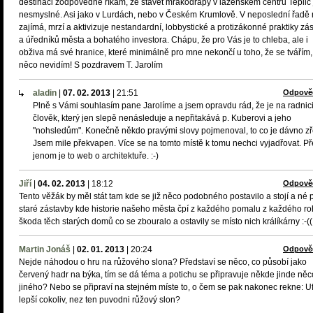
destinaci zodpovědně říkám, že stavět mrakodrapy v lázeňském centru Teplic 
nesmyslné. Asi jako v Lurdách, nebo v Českém Krumlově. V neposlední řadě
zajímá, mrzí a aktivizuje nestandardní, lobbystické a protizákonné praktiky zá
a úředníků města a bohatého investora. Chápu, že pro Vás je to chleba, ale i
obživa má své hranice, které minimálně pro mne nekončí u toho, že se tvářím,
něco nevidím! S pozdravem T. Jarolím
aladin
|
07. 02. 2013
|
21:51
Odpově
Plně s Vámi souhlasím pane Jarolíme a jsem opravdu rád, že je na radnici
člověk, který jen slepě nenásleduje a nepřitakává p. Kuberovi a jeho
"nohsledům". Konečně někdo pravými slovy pojmenoval, to co je dávno z
Jsem mile překvapen. Více se na tomto místě k tomu nechci vyjadřovat. Př
jenom je to web o architektuře. :-)
Jiří
|
04. 02. 2013
|
18:12
Odpově
Tento věžák by měl stát tam kde se již něco podobného postavilo a stojí a né 
staré zástavby kde historie našeho města čpí z každého pomalu z každého ro
škoda těch starých domů co se zbouralo a ostavily se místo nich králíkárny :-((
Martin Jonáš
|
02. 01. 2013
|
20:24
Odpově
Nejde náhodou o hru na růžového slona? Představí se něco, co působí jako
červený hadr na býka, tím se dá téma a potichu se připravuje někde jinde něc
jiného? Nebo se připraví na stejném míste to, o čem se pak nakonec rekne: Uf
lepší cokoliv, nez ten puvodni růžový slon?