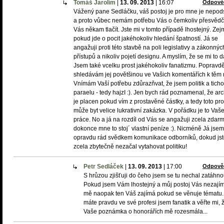
Tomáš Jarolím
|
13. 09. 2013
|
16:07
Odpově
Vážený pane Sedláčku, váš postoj je pro mne je nepod
a proto vůbec nemám potřebu Vás o čemkoliv přesvědčv
Vás někam tlačít. Jste mi v tomto případě lhostejný. Ze
pokud jde o pocit jakéhokoliv hledání špatností. Já se
angažuji proti této stavbě na poli legislativy a zákonnýc
přístupů a nikoliv pojetí designu. A myslím, že se mi to da
Jsem také vcelku prost jakéhokoliv fanatizmu. Popravd
shledávám jej povětšinou ve Vašich komentářích k těm
Vnímám Vaší potřebu zdůrazňvat, že jsem politik a tich
paraelu - tedy hajzI :). Jen bych rád poznamenal, že arc
je placen pokud vím z prostavěné částky, a tedy toto pr
může byt velice lukrativní zakázka. V pořádku je to Vaš
práce. No a já na rozdíl od Vás se angažuji zcela zdarm
dokonce mne to stoj´ vlastní peníze :). Nicméně Já jsem
opravdu rád svědkem komunikace odborníků, dokud js
zcela zbytečně nezačal vytahovat politiku!
Petr Sedláček
|
13. 09. 2013
|
17:00
Odpově
S hrůzou zjišťuji do čeho jsem se tu nechal zatáhno
Pokud jsem Vám lhostejný a můj postoj Vás nezají
mě naopak ten Váš zajímá pokud se věnuje tématu.
máte pravdu ve své profesi jsem fanatik a věřte mi, 
Vaše poznámka o honorářích mě rozesmála...