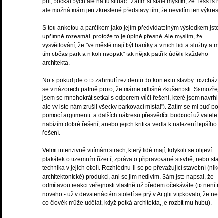
přít, počkal bych ale na tu situaci. Zatím si stále myslím, že "less is
ale možná mám jen zkreslené představy tím, že nevidím ten výkres
S tou anketou a parčíkem jako jejím předvídatelným výsledkem js
upřímně rozesmál, protože to je úplně přesné. Ale myslím, že
vysvětlování, že "ve městě mají být baráky a v nich lidi a služby a 
tím občas park a nikoli naopak" tak nějak patří k údělu každého
architekta.
No a pokud jde o to zahrnutí rezidentů do kontextu stavby: rozchá
se v názorech patrně proto, že máme odlišné zkušenosti. Samozř
jsem se mnohokrát setkal s odporem vůči řešení, které jsem navrhl 
ale vy jste nám zrušil všecky parkovací místa!"). Zatím se mi buď po
pomocí argumentů a dalších nákresů přesvědčit budoucí uživatele
nabízím dobré řešení, anebo jejich kritika vedla k nalezení lepšího
řešení.
Velmi intenzivně vnímám strach, který lidé mají, kdykoli se objeví
plakátek o územním řízení, zpráva o připravované stavbě, nebo st
technika v jejich okolí. Rozhlédnu-li se po převažující stavební (nik
architektonické) produkci, ani se jim nedivím. Sám jste napsal, že
odmítavou reakci veřejnosti vlastně už předem očekáváte (to není 
nového - už v devatenáctém století se prý v Anglii vtipkovalo, že nej
co člověk může udělat, když potká architekta, je rozbít mu hubu).