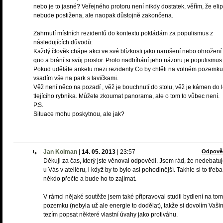
nebo je to jasné? Veřejného protoru není nikdy dostatek, věřím, že eli
nebude postižena, ale naopak důstojně zakončena.
Zahrnutí místních rezidentů do kontextu pokládám za populismus z
následujících důvodů:
Každý člověk chápe akci ve své blízkosti jako narušení nebo ohrožení 
quo a brání si svůj prostor. Proto nadbíhání jeho názoru je populismus
Pokud uděláte anketu mezi rezidenty Co by chtěli na volném pozemku
vsadím vše na park s lavičkami.
Věž není něco na pozadí , věž je bouchnutí do stolu, věž je kámen do 
tlejícího rybníka. Můžete zkoumat panorama, ale o tom to vůbec není.
P.S.
Situace mohu poskytnou, ale jak?
Jan Kolman
|
14. 05. 2013
|
23:57
Odpově
Děkuji za čas, který jste věnoval odpovědi. Jsem rád, že nedebat
u Vás v ateliéru, i když by to bylo asi pohodlnější. Takhle si to třeba
někdo přečte a bude ho to zajímat.
V rámci nějaké soutěže jsem také připravoval studii bydlení na tom
pozemku (nebyla už ale energie to dodělat), takže si dovolím Vaši
tezím popsat některé vlastní úvahy jako protiváhu.