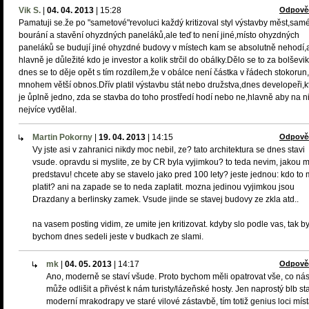
Vik S.
|
04. 04. 2013
|
15:28
Odpově
Pamatuji se.že po "sametové"revoluci každý kritizoval styl výstavby měst,sam
bourání a stavění ohyzdných paneláků,ale teď to není jiné,místo ohyzdných
paneláků se budují jiné ohyzdné budovy v místech kam se absolutně nehodí,
hlavně je důležité kdo je investor a kolik strčil do obálky.Dělo se to za bolševi
dnes se to děje opět s tím rozdílem,že v obálce není částka v řádech stokorun
mnohem větší obnos.Dřív platil výstavbu stát nebo družstva,dnes developeři,
je ůplně jedno, zda se stavba do toho prostředí hodí nebo ne,hlavně aby na n
nejvíce vydělal.
Martin Pokorny
|
19. 04. 2013
|
14:15
Odpově
Vy jste asi v zahranici nikdy moc nebil, ze? tato architektura se dnes stavi
vsude. opravdu si myslite, ze by CR byla vyjimkou? to teda nevim, jakou 
predstavu! chcete aby se stavelo jako pred 100 lety? jeste jednou: kdo to
platit? ani na zapade se to neda zaplatit. mozna jedinou vyjimkou jsou
Drazdany a berlinsky zamek. Vsude jinde se stavej budovy ze zkla atd..
na vasem posting vidim, ze umite jen kritizovat. kdyby slo podle vas, tak b
bychom dnes sedeli jeste v budkach ze slami.
mk
|
04. 05. 2013
|
14:17
Odpově
Ano, moderně se staví všude. Proto bychom měli opatrovat vše, co ná
může odlišit a přivést k nám turisty/lázeňské hosty. Jen naprostý blb st
moderní mrakodrapy ve staré vilové zástavbě, tím totiž genius loci mís