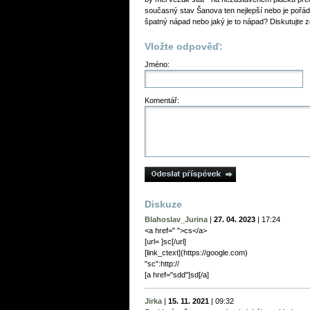
současný stav Šanova ten nejlepší nebo je pořá
špatný nápad nebo jaký je to nápad? Diskutujte z
Vložte odpověď:
Jméno:
Komentář:
Diskuze
Blahoslav_Jurina
|
27. 04. 2023
|
17:24
<a href=" ">cs</a>
[url= ]sc[/url]
[link_сtext](https://google.com)
"sc":http://
[a href="sdd"]sd[/a]
Jirka
|
15. 11. 2021
|
09:32