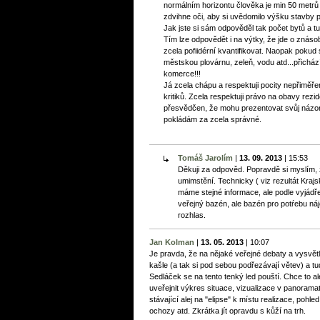
normálním horizontu člověka je min 50 metrů o
zdvihne oči, aby si uvědomilo výšku stavby
Jak jste si sám odpověděl tak počet bytů a t
Tím lze odpovědět i na výtky, že jde o znás
zcela pofiidérní kvantifikovat. Naopak pokud 
městskou plovárnu, zeleň, vodu atd...přicházít
komerce!!!
Já zcela chápu a respektuji pocity nepřiměř
kritiků. Zcela respektuji právo na obavy rezid
přesvědčen, že mohu prezentovat svůj názor
pokládám za zcela správné.
Tomáš Jarolím
|
13. 09. 2013
|
15:53
Děkuji za odpověd. Popravdě si myslím, ž
umimstění. Technicky ( viz rezultát Krajs
máme stejné informace, ale podle vyjádř
veřejný bazén, ale bazén pro potŕebu ná
rozhlas.
Jan Kolman
|
13. 05. 2013
|
10:07
Je pravda, že na nějaké veřejné debaty a vysvě
kašle (a tak si pod sebou podřezávají větev) a tud
Sedláček se na tento tenký led pouští. Chce to a
uveřejnit výkres situace, vizualizace v panoram
stávající alej na "elipse" k místu realizace, poh
ochozy atd. Zkrátka jít opravdu s kůží na trh.