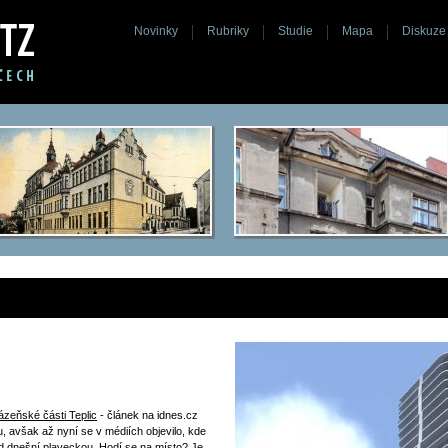
Novinky
Rubriky
Studie
Mapa
Diskuze
ázeňské části Teplic
- článek na idnes.cz
bu, avšak až nyní se v médiích objevilo, kde
d dnešní plaveckou. Hodí se na místo? Je