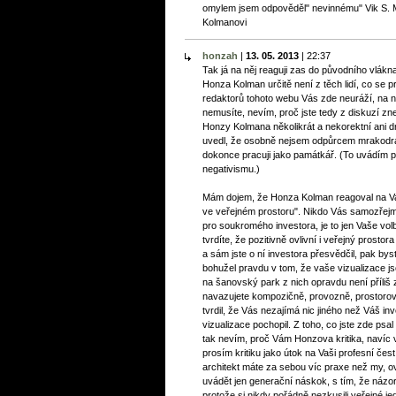
omylem jsem odpověděl" nevinnému" Vik S. M
Kolmanovi
honzah
|
13. 05. 2013
|
22:37
Tak já na něj reaguji zas do původního vlákn
Honza Kolman určitě není z těch lidí, co se pr
redaktorů tohoto webu Vás zde neuráží, na 
nemusíte, nevím, proč jste tedy z diskuzí zn
Honzy Kolmana několikrát a nekorektní ani d
uvedl, že osobně nejsem odpůrcem mrakodrap
dokonce pracuji jako památkář. (To uvádím p
negativismu.)
Mám dojem, že Honza Kolman reagoval na Va
ve veřejném prostoru". Nikdo Vás samozřejm
pro soukromého investora, je to jen Vaše v
tvrdíte, že pozitivně ovlivní i veřejný prostor
a sám jste o ní investora přesvědčil, pak bys
bohužel pravdu v tom, že vaše vizualizace 
na šanovský park z nich opravdu není příliš z
navazujete kompozičně, provozně, prostorově
tvrdil, že Vás nezajímá nic jiného než Váš i
vizualizace pochopil. Z toho, co jste zde psa
tak nevím, proč Vám Honzova kritika, navíc 
prosím kritiku jako útok na Vaši profesní čest, 
architekt máte za sebou víc praxe než my, 
uvádět jen generační náskok, s tím, že názo
protože si nikdy pořádně nezkusili veřejné j