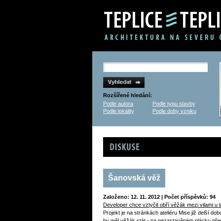
Rozšířené hledání:
Podle autora
Podle typu stavby
Podle lokality
Podle doby vzniku
Diskuse
Šanovská věž
Založeno: 12. 11. 2012 | Počet příspěvků: 94
Developer chce vztyčit obří věžák mezi vilami u l
Projekt je na stránkách ateliéru Mise již delší do
by měl věžák stát - na nezastavěném plácku pře