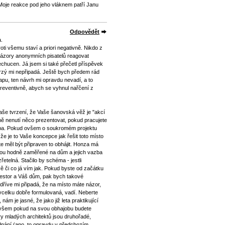
oje reakce pod jeho vláknem patří Janu
Odpovědět
a.
oti všemu staví a priori negativně. Nikdo z
názory anonymních pisatelů reagovat
echucen. Já jsem si také přečetl příspěvek
rzý mi nepřipadá. Ještě bych předem rád
u, ten návrh mi opravdu nevadí, a to
reventivně, abych se vyhnul nařčení z
še tvrzení, že Vaše šanovská věž je "akcí
ě nenutí něco prezentovat, pokud pracujete
olba. Pokud ovšem o soukromém projektu
a že je to Vaše koncepce jak řešit toto místo
te měl být připraven to obhájit. Honza má
jsou hodně zaměřené na dům a jejich vazba
řetelná. Stačilo by schéma - jestli
 či co já vím jak. Pokud byste od začátku
nvestor a Váš dům, pak bych takové
l dříve mi připadá, že na místo máte názor,
vcelku dobře formulovaná, vadí. Neberte
nám je jasné, že jako již leta praktikující
ovšem pokud na svou obhajobu budete
ry mladých architektů jsou druhořadé,
ednání (ano, to opravdu v předchozím