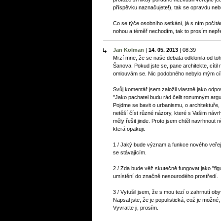
příspěvku naznačujete!), tak se opravdu neb
Co se týče osobního setkání, já s ním počít
nohou a téměř nechodím, tak to prosím nepře
Jan Kolman
|
14. 05. 2013
|
08:39
Mrzí mne, že se naše debata odklonila od toh
Šanova. Pokud jste se, pane architekte, cíti
omlouvám se. Nic podobného nebylo mým cí
Svůj komentář jsem založil vlastně jako odpov
"Jako pachatel budu rád čelit rozumným argum
Pojdme se bavit o urbanismu, o architektuře, o
netěší číst různé názory, které s Vašim návr
měly řešit jinde. Proto jsem chtěl navrhnout n
která opakuji:
1 / Jaký bude význam a funkce nového veře
se stávajícím.
2 / Zda bude věž skutečně fungovat jako "fi
umístění do značně nesourodého prostředí.
3 / Vytušil jsem, že s mou tezí o zahrnutí ob
Napsal jste, že je populistická, což je možné, a
Vyvraťte ji, prosím.