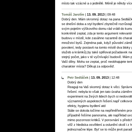
místo tak vzácné a o jedinělé. Méně je někdy víc
Tomáš Jarolím
|
13. 09. 2013
|
09:48
Dobrý den. Mám skromný dotaz na pana Sedláčka
se dnešní doba a styl bydlení zbytečně rozrůstají 
svým pojetím výškového domu rád vrátil do kum
konkrétně zeptal, zda je tento argument relevantn
budovu v místě, kde zasáhne razantně do charak
množství bytů. Zejména pak, když původní záměr 
povolení, tedy postavit na tomto místě dva bloky
služeb a krámků),by také splňoval požadavek na
stejný počet, jako v té vyčnívající budově. Mám po
Vaší dílny. Mohu se zeptat, proč neobhajujete ten
charakter místa? Děkuji za odpověď.
Petr Sedláček
|
13. 09. 2013
|
12:48
Dobrý den
Reaguji na Vaš skomný dotaz k věci. Správně js
řešení. nebyla to však jen tato úvaha záměr
experiment na živých lidech bych si nedovol
významných aspektech řešení.např celkovou
efekty, hygienu bydlení atd
Stále se dokola točíme na nepřiměřeném pr
případně řešíme panorama, ale například uvol
mimo pozornost kritiků. V porovnání s pře
věž z hlediska osvětlení a oslunění okolí i z
jednoznačne lépe. Byť se to může jevit parad