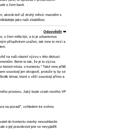
ude o čem bavit.
ám, akorát teď už druhý měsíc marodím s
dkládejte jako naši zbabělost.
Odpovědět
o, o čem měla být, a to je urbanismus
l mým příspěvkem uražen, tak mne to mrzí a
lem.
ěď na vaši vlastní výzvu v této diskusi:
entům. Berte to tak, že je to výzva.
 historii místa. o kontextu." Také mne příliš
hem souvisejí jen okrajově, protože ty by se
ěkolik témat, které s věží souvisejí přímo a
jného prostoru. Jaký bude vztah nového VP
gura na pozadí", vzhledem ke svému
yvatel do kontextu stavby nesouhlasíte.
le o její pravdivosti jste se nevyjádřil.