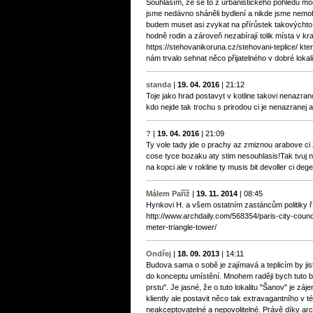
Souhlasím, že se to z urbanistického pohledu mo
jsme nedávno sháněli bydlení a nikde jsme nemohli 
budem muset asi zvykat na přírůstek takovýchto
hodně rodin a zároveň nezabírají tolik místa v kraj
https://stehovanikoruna.cz/stehovani-teplice/ kte
nám trvalo sehnat něco přijatelného v dobré lokali
standa
|
19. 04. 2016
|
21:12
Toje jako hrad postavyt v kotline takovi nenazran
kdo nejde tak trochu s prirodou ci je nenazranej az
?
|
19. 04. 2016
|
21:09
Ty vole tady jde o prachy az zmiznou arabove ci zji
cose tyce bozaku aty stim nesouhlasis!Tak tvuj n
na kopci ale v rokline ty musis bit devoller ci deg
Málem Paříž
|
19. 11. 2014
|
08:45
Hynkovi H. a všem ostatním zastáncům politiky ř
http://www.archdaily.com/568354/paris-city-coun
meter-triangle-tower/
Ondřej
|
18. 09. 2013
|
14:11
Budova sama o sobě je zajímavá a teplicím by jistě
do konceptu umístění. Mnohem raději bych tuto b
prstu". Je jasné, že o tuto lokalitu "Šanov" je z
kliently ale postavit něco tak extravagantního v té
neakceptovatelné a nepovolitelné. Právě díky arch