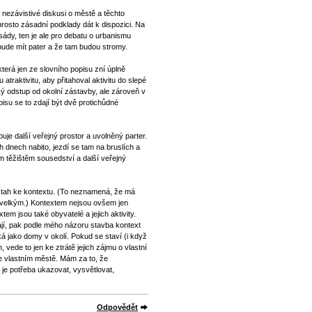
a nezávistivé diskusi o městě a těchto
rosto zásadní podklady dát k dispozici. Na
sády, ten je ale pro debatu o urbanismu
bude mít pater a že tam budou stromy.
terá jen ze slovního popisu zní úplně
raktivitu, aby přitahoval aktivitu do slepé
ý odstup od okolní zástavby, ale zároveň v
isu se to zdají být dvě protichůdné
je další veřejný prostor a uvolněný parter.
h dnech nabito, jezdí se tam na bruslích a
m těžištěm sousedství a další veřejný
vztah ke kontextu. (To neznamená, že má
s velkým.) Kontextem nejsou ovšem jen
tem jsou také obyvatelé a jejich aktivity.
ají, pak podle mého názoru stavba kontext
á jako domy v okolí. Pokud se staví (i když
, vede to jen ke ztrátě jejich zájmu o vlastní
ve vlastním městě. Mám za to, že
 je potřeba ukazovat, vysvětlovat,
Odpovědět