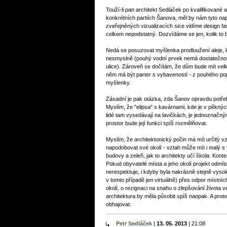
Touží-li pan architekt Sedláček po kvalifikované 
konkrétních partiích Šanova, měl by nám tyto nap
zveřejněných vizualizacích sice vidíme design fa
celkem nepodstatný. Dozvídáme se jen, kolik to 
Nedá se posuzovat myšlenka prodloužení aleje, k
nesmyslně (pouhý vodní prvek nemá dostatečnou at
ulice). Zároveň se dočítám, že dům bude mít velk
něm má být parter s vybaveností - z pouhého pop
myšlenky.
Zásadní je pak otázka, zda Šanov opravdu potřebu
Myslím, že "elipsa" s kavárnami, kde je v pěknýc
lidé tam vysedávají na lavičkách, je jednoznačný
prostor bude její funkci spíš rozmělňovat.
Myslím, že architektonický počin má mít určitý 
napodobovat své okolí - vztah může mít i malý 
budovy a zeleň, jak to architekty učí škola. Kontex
Pokud obyvatelé místa a jeho okolí projekt odmít
nerespektuje, i kdyby byla nakrásně stejně vysok
v tomto případě jen virtuálně) přes odpor místních
okolí, o rezignaci na snahu o zlepšování života 
architektura by měla působit spíš naopak. A proto
obhajovat.
Petr Sedláček
|
13. 05. 2013
|
21:08