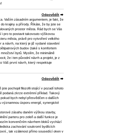
e!
Odpovědět
. Vaším zásadním argumentem, je fakt, že
do krajiny a přírody. Říkáte, že by jste se
ulovaných prostor města. Rád bych se Vás
í i pro to postavit takovouto výškovou
teru města, právě pro vytvoření velkého
a návrh, na který je již vydané stavební
 pětipatrových budov (také s komfortem
 množství bytů. Myslím, že minimálně
cit, že i ten původní návrh a projekt, je z
to Váš první návrh, který respektuje
Odpovědět
te pochopil filozofii stojící v pozadí tohoto
ně podaná zkrze extrémní příklad. Takový
il pokud bych nebyl přesvědčen o dalších
 významnou úsporu energií, synergické
ostorové zásahu daném výškou stavby,
nění parteru pro zeleň a další funkce je
dchozím konvenčním návrhem bloků vychází
 hlediska zachování soukromí bydlících
oxní., tak vzálenost přímo sousedící oken v