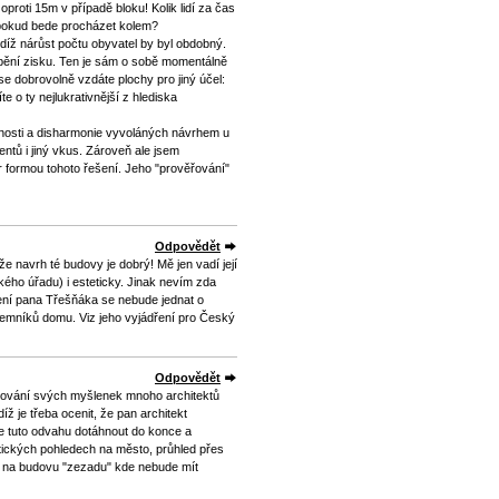
proti 15m v případě bloku! Kolik lidí za čas
 pokud bede procházet kolem?
udíž nárůst počtu obyvatel by byl obdobný.
obění zisku. Ten je sám o sobě momentálně
se dobrovolně vzdáte plochy pro jiný účel:
e o ty nejlukrativnější z hlediska
enosti a disharmonie vyvoláných návrhem u
entů i jiný vkus. Zároveň ale jsem
 formou tohoto řešení. Jeho "prověřování"
Odpovědět
e navrh té budovy je dobrý! Mě jen vadí její
kého úřadu) i esteticky. Jinak nevím zda
ení pana Třešňáka se nebude jednat o
jemníků domu. Viz jeho vyjádření pro Český
Odpovědět
tlování svých myšlenek mnoho architektů
íž je třeba ocenit, že pan architekt
le tuto odvahu dotáhnout do konce a
atických pohledech na město, průhled přes
led na budovu "zezadu" kde nebude mít