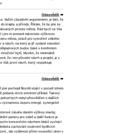
e!
Odpovědět
. Vaším zásadním argumentem, je fakt, že
do krajiny a přírody. Říkáte, že by jste se
ulovaných prostor města. Rád bych se Vás
í i pro to postavit takovouto výškovou
teru města, právě pro vytvoření velkého
a návrh, na který je již vydané stavební
 pětipatrových budov (také s komfortem
 množství bytů. Myslím, že minimálně
cit, že i ten původní návrh a projekt, je z
to Váš první návrh, který respektuje
Odpovědět
te pochopil filozofii stojící v pozadí tohoto
ně podaná zkrze extrémní příklad. Takový
il pokud bych nebyl přesvědčen o dalších
 významnou úsporu energií, synergické
ostorové zásahu daném výškou stavby,
nění parteru pro zeleň a další funkce je
dchozím konvenčním návrhem bloků vychází
 hlediska zachování soukromí bydlících
oxní., tak vzálenost přímo sousedící oken v