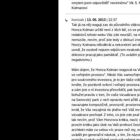
omylem jsem odpověděl" nevinnému" Vik S. M
Kolmanovi
honzah
|
13. 05. 2013
|
22:37
Tak já na něj reaguji zas do původního vlákn
Honza Kolman určitě není z těch lidí, co se pr
redaktorů tohoto webu Vás zde neuráží, na 
nemusíte, nevím, proč jste tedy z diskuzí zn
Honzy Kolmana několikrát a nekorektní ani d
uvedl, že osobně nejsem odpůrcem mrakodrap
dokonce pracuji jako památkář. (To uvádím p
negativismu.)
Mám dojem, že Honza Kolman reagoval na Va
ve veřejném prostoru". Nikdo Vás samozřejm
pro soukromého investora, je to jen Vaše v
tvrdíte, že pozitivně ovlivní i veřejný prostor
a sám jste o ní investora přesvědčil, pak bys
bohužel pravdu v tom, že vaše vizualizace 
na šanovský park z nich opravdu není příliš z
navazujete kompozičně, provozně, prostorově
tvrdil, že Vás nezajímá nic jiného než Váš i
vizualizace pochopil. Z toho, co jste zde psa
tak nevím, proč Vám Honzova kritika, navíc 
prosím kritiku jako útok na Vaši profesní čest, 
architekt máte za sebou víc praxe než my, 
uvádět jen generační náskok, s tím, že názo
protože si nikdy pořádně nezkusili veřejné j