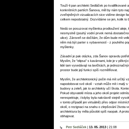
Touží-li pan architekt Sedláček po kvalifikované 
konkrétních partiích Šanova, měl by nám tyto nap
zveřejněných vizualizacích sice vidíme design fa
celkem nepodstatný. Dozvídáme se jen, kolik to 
Nedá se posuzovat myšlenka prodloužení aleje, k
nesmyslně (pouhý vodní prvek nemá dostatečnou at
ulice). Zároveň se dočítám, že dům bude mít velk
něm má být parter s vybaveností - z pouhého pop
myšlenky.
Zásadní je pak otázka, zda Šanov opravdu potřebu
Myslím, že "elipsa" s kavárnami, kde je v pěknýc
lidé tam vysedávají na lavičkách, je jednoznačný
prostor bude její funkci spíš rozmělňovat.
Myslím, že architektonický počin má mít určitý 
napodobovat své okolí - vztah může mít i malý 
budovy a zeleň, jak to architekty učí škola. Kontex
Pokud obyvatelé místa a jeho okolí projekt odmít
nerespektuje, i kdyby byla nakrásně stejně vysok
v tomto případě jen virtuálně) přes odpor místních
okolí, o rezignaci na snahu o zlepšování života 
architektura by měla působit spíš naopak. A proto
obhajovat.
Petr Sedláček
|
13. 05. 2013
|
21:08