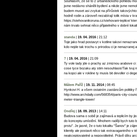
Souhlasím, že se to z urbanistického pohledu mo
jsme nedávno sháněli bydlení a nikde jsme nemohli 
budem muset asi zvykat na přírůstek takovýchto
hodně rodin a zároveň nezabírají tolik místa v kraj
https://stehovanikoruna.cz/stehovani-teplice/ kte
nám trvalo sehnat něco přijatelného v dobré lokali
standa
|
19. 04. 2016
|
21:12
Toje jako hrad postavyt v kotline takovi nenazran
kdo nejde tak trochu s prirodou ci je nenazranej az
?
|
19. 04. 2016
|
21:09
Ty vole tady jde o prachy az zmiznou arabove ci zji
cose tyce bozaku aty stim nesouhlasis!Tak tvuj n
na kopci ale v rokline ty musis bit devoller ci deg
Málem Paříž
|
19. 11. 2014
|
08:45
Hynkovi H. a všem ostatním zastáncům politiky ř
http://www.archdaily.com/568354/paris-city-coun
meter-triangle-tower/
Ondřej
|
18. 09. 2013
|
14:11
Budova sama o sobě je zajímavá a teplicím by jistě
do konceptu umístění. Mnohem raději bych tuto b
prstu". Je jasné, že o tuto lokalitu "Šanov" je z
kliently ale postavit něco tak extravagantního v té
neakceptovatelné a nepovolitelné. Právě díky arch