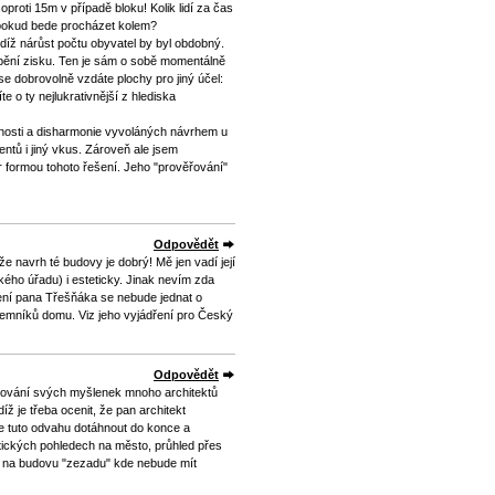
proti 15m v případě bloku! Kolik lidí za čas
 pokud bede procházet kolem?
udíž nárůst počtu obyvatel by byl obdobný.
obění zisku. Ten je sám o sobě momentálně
se dobrovolně vzdáte plochy pro jiný účel:
e o ty nejlukrativnější z hlediska
enosti a disharmonie vyvoláných návrhem u
entů i jiný vkus. Zároveň ale jsem
 formou tohoto řešení. Jeho "prověřování"
Odpovědět
e navrh té budovy je dobrý! Mě jen vadí její
kého úřadu) i esteticky. Jinak nevím zda
ení pana Třešňáka se nebude jednat o
jemníků domu. Viz jeho vyjádření pro Český
Odpovědět
tlování svých myšlenek mnoho architektů
íž je třeba ocenit, že pan architekt
le tuto odvahu dotáhnout do konce a
atických pohledech na město, průhled přes
led na budovu "zezadu" kde nebude mít