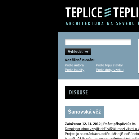
Rozšířené hledání:
Podle autora
Podle typu stavby
Podle lokality
Podle doby vzniku
Diskuse
Šanovská věž
Založeno: 12. 11. 2012 | Počet příspěvků: 94
Developer chce vztyčit obří věžák mezi vilami u l
Projekt je na stránkách ateliéru Mise již delší do
by měl věžák stát - na nezastavěném plácku pře