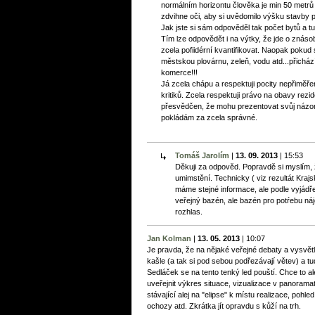
normálním horizontu člověka je min 50 metrů o
zdvihne oči, aby si uvědomilo výšku stavby
Jak jste si sám odpověděl tak počet bytů a t
Tím lze odpovědět i na výtky, že jde o znás
zcela pofiidérní kvantifikovat. Naopak pokud 
městskou plovárnu, zeleň, vodu atd...přicházít
komerce!!!
Já zcela chápu a respektuji pocity nepřiměř
kritiků. Zcela respektuji právo na obavy rezid
přesvědčen, že mohu prezentovat svůj názor
pokládám za zcela správné.
Tomáš Jarolím
|
13. 09. 2013
|
15:53
Děkuji za odpověd. Popravdě si myslím, ž
umimstění. Technicky ( viz rezultát Krajs
máme stejné informace, ale podle vyjádř
veřejný bazén, ale bazén pro potŕebu ná
rozhlas.
Jan Kolman
|
13. 05. 2013
|
10:07
Je pravda, že na nějaké veřejné debaty a vysvě
kašle (a tak si pod sebou podřezávají větev) a tud
Sedláček se na tento tenký led pouští. Chce to a
uveřejnit výkres situace, vizualizace v panoram
stávající alej na "elipse" k místu realizace, poh
ochozy atd. Zkrátka jít opravdu s kůží na trh.