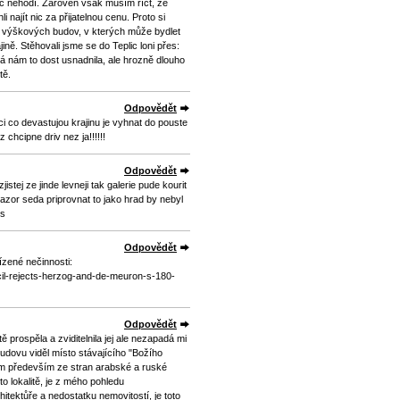
c nehodí. Zároveň však musím říct, že
najít nic za přijatelnou cenu. Proto si
 výškových budov, v kterých může bydlet
ině. Stěhovali jsme se do Teplic loni přes:
rá nám to dost usnadnila, ale hrozně dlouho
tě.
Odpovědět
ci co devastujou krajinu je vyhnat do pouste
 chcipne driv nez ja!!!!!!
Odpovědět
stej ze jinde levneji tak galerie pude kourit
azor seda priprovnat to jako hrad by nebyl
es
Odpovědět
ízené nečinnosti:
cil-rejects-herzog-and-de-meuron-s-180-
Odpovědět
 prospěla a zviditelnila jej ale nezapadá mi
udovu viděl místo stávajícího "Božího
ájem především ze stran arabské a ruské
to lokalitě, je z mého pohledu
itektůře a nedostatku nemovitostí, je toto