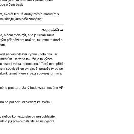
ude o čem bavit.
ám, akorát teď už druhý měsíc marodím s
dkládejte jako naši zbabělost.
Odpovědět
o, o čem měla být, a to je urbanismus
l mým příspěvkem uražen, tak mne to mrzí a
lem.
ěď na vaši vlastní výzvu v této diskusi:
entům. Berte to tak, že je to výzva.
 historii místa. o kontextu." Také mne příliš
hem souvisejí jen okrajově, protože ty by se
ěkolik témat, které s věží souvisejí přímo a
jného prostoru. Jaký bude vztah nového VP
gura na pozadí", vzhledem ke svému
yvatel do kontextu stavby nesouhlasíte.
le o její pravdivosti jste se nevyjádřil.