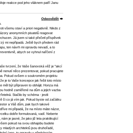
oje reakce pod jeho vláknem patří Janu
Odpovědět
a.
oti všemu staví a priori negativně. Nikdo z
názory anonymních pisatelů reagovat
echucen. Já jsem si také přečetl příspěvek
rzý mi nepřipadá. Ještě bych předem rád
u, ten návrh mi opravdu nevadí, a to
reventivně, abych se vyhnul nařčení z
še tvrzení, že Vaše šanovská věž je "akcí
ě nenutí něco prezentovat, pokud pracujete
olba. Pokud ovšem o soukromém projektu
a že je to Vaše koncepce jak řešit toto místo
te měl být připraven to obhájit. Honza má
jsou hodně zaměřené na dům a jejich vazba
řetelná. Stačilo by schéma - jestli
 či co já vím jak. Pokud byste od začátku
nvestor a Váš dům, pak bych takové
l dříve mi připadá, že na místo máte názor,
vcelku dobře formulovaná, vadí. Neberte
nám je jasné, že jako již leta praktikující
ovšem pokud na svou obhajobu budete
ry mladých architektů jsou druhořadé,
ednání (ano, to opravdu v předchozím