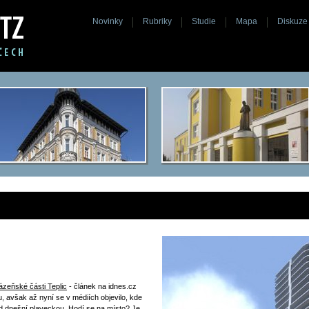
Novinky
Rubriky
Studie
Mapa
Diskuze
ázeňské části Teplic
- článek na idnes.cz
bu, avšak až nyní se v médiích objevilo, kde
d dnešní plaveckou. Hodí se na místo? Je