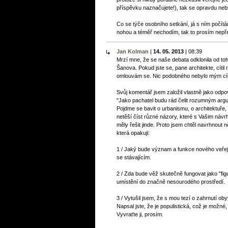
příspěvku naznačujete!), tak se opravdu neb
Co se týče osobního setkání, já s ním počít
nohou a téměř nechodím, tak to prosím nepře
Jan Kolman
|
14. 05. 2013
|
08:39
Mrzí mne, že se naše debata odklonila od toh
Šanova. Pokud jste se, pane architekte, cíti
omlouvám se. Nic podobného nebylo mým cí
Svůj komentář jsem založil vlastně jako odpov
"Jako pachatel budu rád čelit rozumným argum
Pojdme se bavit o urbanismu, o architektuře, o
netěší číst různé názory, které s Vašim návr
měly řešit jinde. Proto jsem chtěl navrhnout n
která opakuji:
1 / Jaký bude význam a funkce nového veře
se stávajícím.
2 / Zda bude věž skutečně fungovat jako "fi
umístění do značně nesourodého prostředí.
3 / Vytušil jsem, že s mou tezí o zahrnutí ob
Napsal jste, že je populistická, což je možné, a
Vyvraťte ji, prosím.