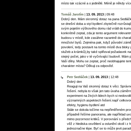
místo tak vzácné a o jedinělé. Méně je někdy víc
Tomáš Jarolím
|
13. 09. 2013
|
09:48
Dobrý den. Mám skromný dotaz na pana Sedláčka
se dnešní doba a styl bydlení zbytečně rozrůstají 
svým pojetím výškového domu rád vrátil do kum
konkrétně zeptal, zda je tento argument relevantn
budovu v místě, kde zasáhne razantně do charak
množství bytů. Zejména pak, když původní záměr 
povolení, tedy postavit na tomto místě dva bloky
služeb a krámků),by také splňoval požadavek na
stejný počet, jako v té vyčnívající budově. Mám po
Vaší dílny. Mohu se zeptat, proč neobhajujete ten
charakter místa? Děkuji za odpověď.
Petr Sedláček
|
13. 09. 2013
|
12:48
Dobrý den
Reaguji na Vaš skomný dotaz k věci. Správně js
řešení. nebyla to však jen tato úvaha záměr
experiment na živých lidech bych si nedovol
významných aspektech řešení.např celkovou
efekty, hygienu bydlení atd
Stále se dokola točíme na nepřiměřeném pr
případně řešíme panorama, ale například uvol
mimo pozornost kritiků. V porovnání s pře
věž z hlediska osvětlení a oslunění okolí i z
jednoznačne lépe. Byť se to může jevit parad