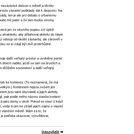
a nezávistivé diskusi o městě a těchto
rosto zásadní podklady dát k dispozici. Na
sády, ten je ale pro debatu o urbanismu
bude mít pater a že tam budou stromy.
terá jen ze slovního popisu zní úplně
raktivitu, aby přitahoval aktivitu do slepé
ý odstup od okolní zástavby, ale zároveň v
isu se to zdají být dvě protichůdné
je další veřejný prostor a uvolněný parter.
h dnech nabito, jezdí se tam na bruslích a
m těžištěm sousedství a další veřejný
vztah ke kontextu. (To neznamená, že má
s velkým.) Kontextem nejsou ovšem jen
tem jsou také obyvatelé a jejich aktivity.
ají, pak podle mého názoru stavba kontext
á jako domy v okolí. Pokud se staví (i když
, vede to jen ke ztrátě jejich zájmu o vlastní
ve vlastním městě. Mám za to, že
 je potřeba ukazovat, vysvětlovat,
Odpovědět