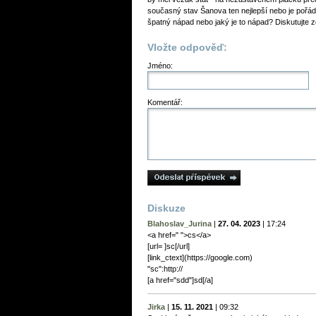
současný stav Šanova ten nejlepší nebo je pořá
špatný nápad nebo jaký je to nápad? Diskutujte z
Vložte odpověď:
Jméno:
Komentář:
Diskuze
Blahoslav_Jurina
|
27. 04. 2023
|
17:24
<a href=" ">cs</a>
[url= ]sc[/url]
[link_сtext](https://google.com)
"sc":http://
[a href="sdd"]sd[/a]
Jirka
|
15. 11. 2021
|
09:32