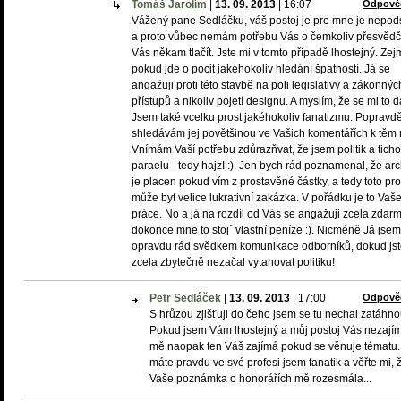
Tomáš Jarolím
|
13. 09. 2013
|
16:07
Odpově
Vážený pane Sedláčku, váš postoj je pro mne je nepod
a proto vůbec nemám potřebu Vás o čemkoliv přesvědčv
Vás někam tlačít. Jste mi v tomto případě lhostejný. Ze
pokud jde o pocit jakéhokoliv hledání špatností. Já se
angažuji proti této stavbě na poli legislativy a zákonnýc
přístupů a nikoliv pojetí designu. A myslím, že se mi to da
Jsem také vcelku prost jakéhokoliv fanatizmu. Popravd
shledávám jej povětšinou ve Vašich komentářích k těm
Vnímám Vaší potřebu zdůrazňvat, že jsem politik a tich
paraelu - tedy hajzI :). Jen bych rád poznamenal, že arc
je placen pokud vím z prostavěné částky, a tedy toto pr
může byt velice lukrativní zakázka. V pořádku je to Vaš
práce. No a já na rozdíl od Vás se angažuji zcela zdarm
dokonce mne to stoj´ vlastní peníze :). Nicméně Já jsem
opravdu rád svědkem komunikace odborníků, dokud js
zcela zbytečně nezačal vytahovat politiku!
Petr Sedláček
|
13. 09. 2013
|
17:00
Odpově
S hrůzou zjišťuji do čeho jsem se tu nechal zatáhno
Pokud jsem Vám lhostejný a můj postoj Vás nezají
mě naopak ten Váš zajímá pokud se věnuje tématu.
máte pravdu ve své profesi jsem fanatik a věřte mi, 
Vaše poznámka o honorářích mě rozesmála...