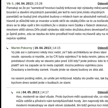
Vik S.
|
04. 04. 2013
|
15:28
Odpově
Pamatuji se.že po "sametové"revoluci každý kritizoval styl výstavby měst,sam
bourání a stavění ohyzdných paneláků,ale teď to není jiné,místo ohyzdných
paneláků se budují jiné ohyzdné budovy v místech kam se absolutně nehodí,
hlavně je důležité kdo je investor a kolik strčil do obálky.Dělo se to za bolševi
dnes se to děje opět s tím rozdílem,že v obálce není částka v řádech stokorun
mnohem větší obnos.Dřív platil výstavbu stát nebo družstva,dnes developeři,
je ůplně jedno, zda se stavba do toho prostředí hodí nebo ne,hlavně aby na n
nejvíce vydělal.
Martin Pokorny
|
19. 04. 2013
|
14:15
Odpově
Vy jste asi v zahranici nikdy moc nebil, ze? tato architektura se dnes stavi
vsude. opravdu si myslite, ze by CR byla vyjimkou? to teda nevim, jakou 
predstavu! chcete aby se stavelo jako pred 100 lety? jeste jednou: kdo to
platit? ani na zapade se to neda zaplatit. mozna jedinou vyjimkou jsou
Drazdany a berlinsky zamek. Vsude jinde se stavej budovy ze zkla atd..
na vasem posting vidim, ze umite jen kritizovat. kdyby slo podle vas, tak b
bychom dnes sedeli jeste v budkach ze slami.
mk
|
04. 05. 2013
|
14:17
Odpově
Ano, moderně se staví všude. Proto bychom měli opatrovat vše, co ná
může odlišit a přivést k nám turisty/lázeňské hosty. Jen naprostý blb st
moderní mrakodrapy ve staré vilové zástavbě, tím totiž genius loci mís