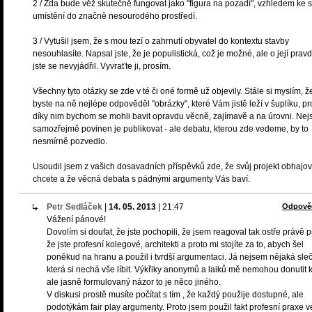
2 / Zda bude věž skutečně fungovat jako "figura na pozadí", vzhledem ke
umístění do značně nesourodého prostředí.
3 / Vytušil jsem, že s mou tezí o zahrnutí obyvatel do kontextu stavby
nesouhlasíte. Napsal jste, že je populistická, což je možné, ale o její pravd
jste se nevyjádřil. Vyvraťte ji, prosím.
Všechny tyto otázky se zde v té či oné formě už objevily. Stále si myslím, ž
byste na ně nejlépe odpověděl "obrázky", které Vám jistě leží v šuplíku, p
díky nim bychom se mohli bavit opravdu věcně, zajímavě a na úrovni. Nej
samozřejmě povinen je publikovat - ale debatu, kterou zde vedeme, by to
nesmírně pozvedlo.
Usoudil jsem z vašich dosavadních příspěvků zde, že svůj projekt obhajov
chcete a že věcná debata s pádnými argumenty Vás baví.
Petr Sedláček
|
14. 05. 2013
|
21:47
Odpově
Vážení pánové!
Dovolím si doufat, že jste pochopili, že jsem reagoval tak ostře právě p
že jste profesní kolegové, architekti a proto mi stojíte za to, abych šel
poněkud na hranu a použil i tvrdší argumentaci. Já nejsem nějaká sleč
která si nechá vše líbit. Výkřiky anonymů a laiků mě nemohou donutit k
ale jasně formulovaný názor to je něco jiného.
V diskusi prostě musíte počítat s tím , že každý použije dostupné, ale
podotýkám fair play argumenty. Proto jsem použil fakt profesní praxe v