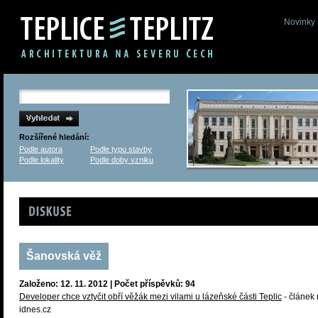
Novinky
Rozšířené hledání:
Podle autora
Podle typu stavby
Podle lokality
Podle doby vzniku
Diskuse
Šanovská věž
Založeno: 12. 11. 2012 | Počet příspěvků: 94
Developer chce vztyčit obří věžák mezi vilami u lázeňské části Teplic
- článek
idnes.cz