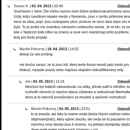
Tomas K.
|
03. 04. 2013
|
02:49
Odpově
Souhlasim s Vami. Dle meho nazoru neni dobre potlacovat prirozeny vyvoj
Vzdy, kdyz navstivim nejake mesto v Nemecku, jsou v centru pritomne jer
neco se stavi, popr. jsou rozkopane ulice, protoze se neco dela lepsi nez t
bylo. To je podle me znamkou zdraveho rostouciho mesta. Je mi lito, ze js
lide v Teplicich tolik citlivi na zmeny a nove veci neprijimaji prilis pozitivn
tedy pro tento projekt.
Martin Pokorny
|
19. 04. 2013
|
14:02
Odpově
dekuji za vas posting.
me trochu zarazi, ze tu jsou lidi, ktery tento forum nevidi jako misto pro
diskuzi, naopak urazej nebo napisou stupidni nekvalifikovany vety.
mk
|
04. 05. 2013
|
14:24
Odpově
Mnichov byl totálně zdevastován za války, přesto patří k městům, k
rozhodli obnovit co nejvíce starou zástavbu a nebudovali Manhatta
dnes je to obecně považováno za moudré a správné rozhodnutí.
Martin Pokorny
|
04. 05. 2013
|
23:51
Odpově
to je pravda. ale taky tu mame mista (treba hlavni nadrazi nebo
stiglmaierplatz), ktery uplne zkazily. ale neda se to pausalne ric
vsechny novy stavby jsou k nicemu. na priklad olympisky stadio
dnes jeste jeden nejhezcich stadionu v srn.