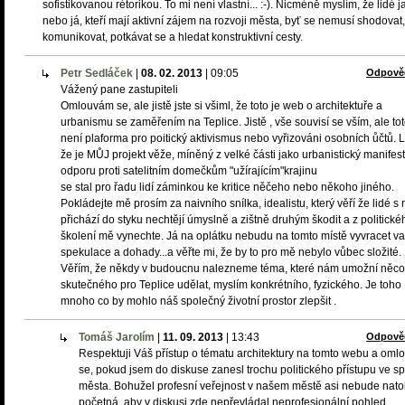
sofistikovanou rétorikou. To mi není vlastní... :-). Nicméně myslím, že lidé j
nebo já, kteří mají aktivní zájem na rozvoji města, byť se nemusí shodovat,
komunikovat, potkávat se a hledat konstruktivní cesty.
Petr Sedláček
|
08. 02. 2013
|
09:05
Odpově
Vážený pane zastupiteli
Omlouvám se, ale jistě jste si všiml, že toto je web o architektuře a
urbanismu se zaměřením na Teplice. Jistě , vše souvisí se vším, ale to
není plaforma pro poitický aktivismus nebo vyřizováni osobních ůčtů. Li
že je MŮJ projekt věže, míněný z velké části jako urbanistický manifest
odporu proti satelitním domečkům "užírajícím"krajinu
se stal pro řadu lidí záminkou ke kritice něčeho nebo někoho jiného.
Pokládejte mě prosím za naivního snílka, idealistu, který věří že lidé s 
přichází do styku nechtějí úmyslně a zištně druhým škodit a z politické
školení mě vynechte. Já na oplátku nebudu na tomto místě vyvracet v
spekulace a dohady...a věřte mi, že by to pro mě nebylo vůbec složité.
Věřím, že někdy v budoucnu nalezneme téma, které nám umožní něco
skutečného pro Teplice udělat, myslím konkrétního, fyzického. Je toho
mnoho co by mohlo náš společný životní prostor zlepšit .
Tomáš Jarolím
|
11. 09. 2013
|
13:43
Odpově
Respektuji Váš přístup o tématu architektury na tomto webu a om
se, pokud jsem do diskuse zanesl trochu politického přístupu ve s
města. Bohužel profesní veřejnost v našem městě asi nebude natol
početná, aby v diskusi zde nepřevládal neprofesionální pohled.