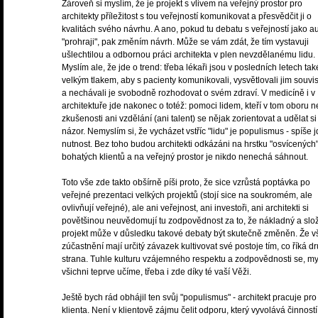
Zároveň si myslím, že je projekt s vlivem na veřejný prostor pro
architekty příležitost s tou veřejností komunikovat a přesvědčit ji o
kvalitách svého návrhu. A ano, pokud tu debatu s veřejností jako au
"prohraji", pak změním návrh. Může se vám zdát, že tím vystavuji
ušlechtilou a odbornou práci architekta v plen nevzdělanému lidu.
Myslím ale, že jde o trend: třeba lékaři jsou v posledních letech ta
velkým tlakem, aby s pacienty komunikovali, vysvětlovali jim souvis
a nechávali je svobodně rozhodovat o svém zdraví. V medicíně i v
architektuře jde nakonec o totéž: pomoci lidem, kteří v tom oboru 
zkušenosti ani vzdělání (ani talent) se nějak zorientovat a udělat si
názor. Nemyslím si, že vycházet vstříc "lidu" je populismus - spíše 
nutnost. Bez toho budou architekti odkázáni na hrstku "osvícených
bohatých klientů a na veřejný prostor je nikdo nenechá sáhnout.
Toto vše zde takto obšírně píši proto, že sice vzrůstá poptávka po
veřejné prezentaci velkých projektů (stojí sice na soukromém, ale
ovlivňují veřejné), ale ani veřejnost, ani investoři, ani architekti si
povětšinou neuvědomují tu zodpovědnost za to, že nákladný a slož
projekt může v důsledku takové debaty být skutečně změněn. Že v
zúčastnění mají určitý závazek kultivovat své postoje tím, co říká d
strana. Tuhle kulturu vzájemného respektu a zodpovědnosti se, my
všichni teprve učíme, třeba i zde díky té vaší Věži.
Ještě bych rád obhájil ten svůj "populismus" - architekt pracuje pro
klienta. Není v klientově zájmu čelit odporu, který vyvolává činnost