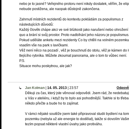
nebo je to jasné? Veřejného protoru není nikdy dostatek, věřím, že eli
nebude postižena, ale naopak důstojně zakončena.
Zahrnutí místních rezidentů do kontextu pokládám za populismus z
následujících důvodů:
Každý člověk chápe akci ve své blízkosti jako narušení nebo ohrožení 
quo a brání si svůj prostor. Proto nadbíhání jeho názoru je populismus
Pokud uděláte anketu mezi rezidenty Co by chtěli na volném pozemku
vsadím vše na park s lavičkami.
Věž není něco na pozadí , věž je bouchnutí do stolu, věž je kámen do 
tlejícího rybníka. Můžete zkoumat panorama, ale o tom to vůbec není.
P.S.
Situace mohu poskytnou, ale jak?
Jan Kolman
|
14. 05. 2013
|
23:57
Odpově
Děkuji za čas, který jste věnoval odpovědi. Jsem rád, že nedebat
u Vás v ateliéru, i když by to bylo asi pohodlnější. Takhle si to třeba
někdo přečte a bude ho to zajímat.
V rámci nějaké soutěže jsem také připravoval studii bydlení na tom
pozemku (nebyla už ale energie to dodělat), takže si dovolím Vaši
tezím popsat některé vlastní úvahy jako protiváhu.