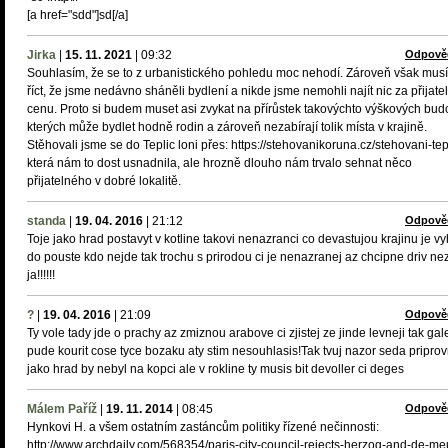
[a href="sdd"]sd[/a]
Jirka
|
15. 11. 2021
|
09:32
Odpově
Souhlasím, že se to z urbanistického pohledu moc nehodí. Zároveň však mus
říct, že jsme nedávno sháněli bydlení a nikde jsme nemohli najít nic za přijate
cenu. Proto si budem muset asi zvykat na přírůstek takovýchto výškových budo
kterých může bydlet hodně rodin a zároveň nezabírají tolik místa v krajině.
Stěhovali jsme se do Teplic loni přes: https://stehovanikoruna.cz/stehovani-tep
která nám to dost usnadnila, ale hrozně dlouho nám trvalo sehnat něco
přijatelného v dobré lokalitě.
standa
|
19. 04. 2016
|
21:12
Odpově
Toje jako hrad postavyt v kotline takovi nenazranci co devastujou krajinu je v
do pouste kdo nejde tak trochu s prirodou ci je nenazranej az chcipne driv ne
ja!!!!!!
?
|
19. 04. 2016
|
21:09
Odpově
Ty vole tady jde o prachy az zmiznou arabove ci zjistej ze jinde levneji tak gal
pude kourit cose tyce bozaku aty stim nesouhlasis!Tak tvuj nazor seda priprov
jako hrad by nebyl na kopci ale v rokline ty musis bit devoller ci deges
Málem Paříž
|
19. 11. 2014
|
08:45
Odpově
Hynkovi H. a všem ostatním zastáncům politiky řízené nečinnosti:
http://www.archdaily.com/568354/paris-city-council-rejects-herzog-and-de-me