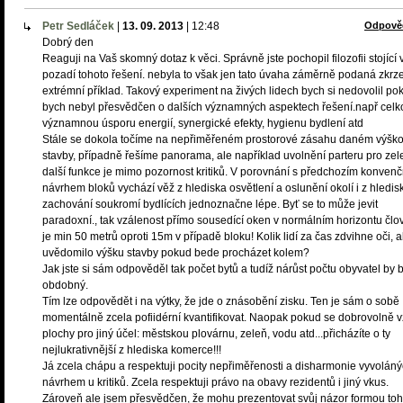
Petr Sedláček
|
13. 09. 2013
|
12:48
Odpově
Dobrý den
Reaguji na Vaš skomný dotaz k věci. Správně jste pochopil filozofii stojící 
pozadí tohoto řešení. nebyla to však jen tato úvaha záměrně podaná zkrz
extrémní příklad. Takový experiment na živých lidech bych si nedovolil po
bych nebyl přesvědčen o dalších významných aspektech řešení.např cel
významnou úsporu energií, synergické efekty, hygienu bydlení atd
Stále se dokola točíme na nepřiměřeném prostorové zásahu daném výšk
stavby, případně řešíme panorama, ale například uvolnění parteru pro zel
další funkce je mimo pozornost kritiků. V porovnání s předchozím konven
návrhem bloků vychází věž z hlediska osvětlení a oslunění okolí i z hledis
zachování soukromí bydlících jednoznačne lépe. Byť se to může jevit
paradoxní., tak vzálenost přímo sousedící oken v normálním horizontu člo
je min 50 metrů oproti 15m v případě bloku! Kolik lidí za čas zdvihne oči, a
uvědomilo výšku stavby pokud bede procházet kolem?
Jak jste si sám odpověděl tak počet bytů a tudíž nárůst počtu obyvatel by b
obdobný.
Tím lze odpovědět i na výtky, že jde o znásobění zisku. Ten je sám o sobě
momentálně zcela pofiidérní kvantifikovat. Naopak pokud se dobrovolně 
plochy pro jiný účel: městskou plovárnu, zeleň, vodu atd...přicházíte o ty
nejlukrativnější z hlediska komerce!!!
Já zcela chápu a respektuji pocity nepřiměřenosti a disharmonie vyvolán
návrhem u kritiků. Zcela respektuji právo na obavy rezidentů i jiný vkus.
Zároveň ale jsem přesvědčen, že mohu prezentovat svůj názor formou toh