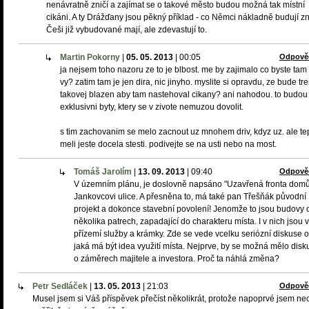
nenávratně zničí a zajímat se o takové město budou možná tak místní
cikáni. A ty Drážďany jsou pěkný příklad - co Němci nákladně budují z
Češi již vybudované mají, ale zdevastují to.
Martin Pokorny
|
05. 05. 2013
|
00:05
Odpově
ja nejsem toho nazoru ze to je blbost. me by zajimalo co byste tam
vy? zatim tam je jen dira, nic jinyho. myslite si opravdu, ze bude tr
takovej blazen aby tam nastehoval cikany? ani nahodou. to budou
exklusivni byty, ktery se v zivote nemuzou dovolit.
s tim zachovanim se melo zacnout uz mnohem driv, kdyz uz. ale te
meli jeste docela stesti. podivejte se na usti nebo na most.
Tomáš Jarolím
|
13. 09. 2013
|
09:40
Odpově
V územním plánu, je doslovně napsáno "Uzavřená fronta dom
Jankovcovi ulice. A přesněna to, má také pan Třešňák původní
projekt a dokonce stavební povolení! Jenomže to jsou budovy 
několika patrech, zapadající do charakteru místa. I v nich jsou v
přízemí služby a krámky. Zde se vede vcelku seriózní diskuse o
jaká má být idea využití místa. Nejprve, by se možná mělo disk
o záměrech majitele a investora. Proč ta náhlá změna?
Petr Sedláček
|
13. 05. 2013
|
21:03
Odpově
Musel jsem si Váš příspěvek přečíst několikrát, protože napoprvé jsem ne