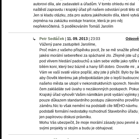
autorovi díla, ale zadavateli a úřadům. V tomto ohledu mi dal
naštěstí zapravdu i krajský úřad při našem odvolání proti této s
Jen si kladu otázku, zda pro autora jakéhokoliv díla, které vytvá
zejména na zakázku existuje hranice, která je pro něj
nepřekročitelná. S poděkováním Tomáš Jarolím
Petr Sedláček
|
11. 09. 2013
|
23:03
Odpově
Vážený pane zastupiteli Jarolíme,
Proč mám z vašeho příspěvku pocit, že se mě snažíte přimě
jakési morální sebereflexi za spáchané zlo. Zřejmě jste už př
pod vlivem hledání padouchů a sám sebe vidíte jako rytíře 
bílém koni, který bez bázně a hany šíří dobro. Dovolte mi ,
Vám ve vaší svaté válce popřál, aby jste ji přežil. Bylo by š
aby člověk kterému jak předpokládám jde o lepší budoucno
našeho města se utopil v nekonstruktivních sporech. Neví
čem zakládáte své úvahy o nezákonných postupech. Poku
Krajský úřad vyhověl Vašim námitkám proti vydání vyjímky j
pouze důkazem standardního postupu zákonného prověřo
záměru.Nic to však nemění na podstatě cíle MÉHO návrhu.
podstatě formální nedostatky rozhodnutí Stavebního úřadu 
jen papírovou diskusi právníku.
Mohu Vás ubezpečit, že moje morální zásady jsou pevné a
svými projekty si stojím a budu je obhajovat.