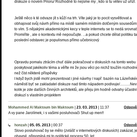
diskuze o novém Prioru/ Rozhodně to nejsme my , kdo si tu větev už uřízl.
Ještě něco k té odvaze jít s kůží na trh. Víte jaký je to pocit vysvětlovat a
obhajovat svůj návrh přímo na místě samém místním dotčeným sousedům
to vím. S nějakými akademickými kecy v teple internetu se to nedá srovnat
Promiňte , ale o kontextu mě nepoučujte. ...a pokud chcete dělat politiku ta
poslední odstavec je populismus přímo učebnicový
Opravdu pomalu ztrácím chuť dále pokračovat v diskusích na tomto webu
poskytovat jakékoliv téma a věřte mi že jsou věci po nichž toužím rozhodn
než číst některé příspěvky
I když bych jistě mohl prezentovat i jiné návrhy / např. bazén na Lázeňsk
náměstí byť se zakladatel diskuze nad tímto nápadem podivuje/...........Ne
kolik je zde dalších činných architektů, ale přeju jim hodně odvahy účastni
diskuzí s vlastním projektem
Mohammed Al Maktoum bin Maktoum
|
23. 03. 2013
|
11:37
Odpově
A vy pane Jarolímek, i s vašimi posluhovači Shut up men!!
honzah
|
05. 05. 2013
|
00:37
Odpově
Slovo posluhovač by se mělo (zvlášť v internetových diskusích) zakázat, j
ohavné, připomíná mi to politické procesy 50. let.