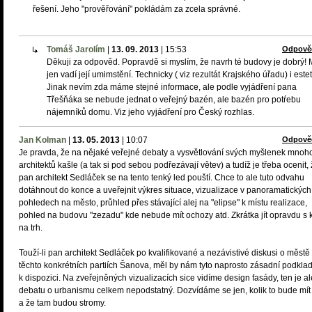
řešení. Jeho "prověřování" pokládám za zcela správné.
Tomáš Jarolím
|
13. 09. 2013
|
15:53
Odpově
Děkuji za odpověd. Popravdě si myslím, že navrh té budovy je dobrý!
jen vadí její umimstění. Technicky ( viz rezultát Krajského úřadu) i estet
Jinak nevím zda máme stejné informace, ale podle vyjádření pana
Třešňáka se nebude jednat o veřejný bazén, ale bazén pro potŕebu
nájemníků domu. Viz jeho vyjádření pro Český rozhlas.
Jan Kolman
|
13. 05. 2013
|
10:07
Odpově
Je pravda, že na nějaké veřejné debaty a vysvětlování svých myšlenek mnoh
architektů kašle (a tak si pod sebou podřezávají větev) a tudíž je třeba ocenit,
pan architekt Sedláček se na tento tenký led pouští. Chce to ale tuto odvahu
dotáhnout do konce a uveřejnit výkres situace, vizualizace v panoramatických
pohledech na město, průhled přes stávající alej na "elipse" k místu realizace,
pohled na budovu "zezadu" kde nebude mít ochozy atd. Zkrátka jít opravdu s 
na trh.
Touží-li pan architekt Sedláček po kvalifikované a nezávistivé diskusi o městě
těchto konkrétních partiích Šanova, měl by nám tyto naprosto zásadní podklad
k dispozici. Na zveřejněných vizualizacích sice vidíme design fasády, ten je al
debatu o urbanismu celkem nepodstatný. Dozvídáme se jen, kolik to bude mít
a že tam budou stromy.