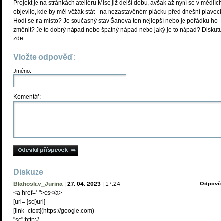
Projekt je na stránkách ateliéru Mise již delší dobu, avšak až nyní se v médiíc
objevilo, kde by měl věžák stát - na nezastavěném plácku před dnešní plavec
Hodí se na místo? Je současný stav Šanova ten nejlepší nebo je pořádku ho
změnit? Je to dobrý nápad nebo špatný nápad nebo jaký je to nápad? Diskutu
zde.
Vložte odpověď:
Jméno:
Komentář:
Diskuze
Blahoslav_Jurina
|
27. 04. 2023
|
17:24
Odpově
<a href=" ">cs</a>
[url= ]sc[/url]
[link_сtext](https://google.com)
"sc":http://