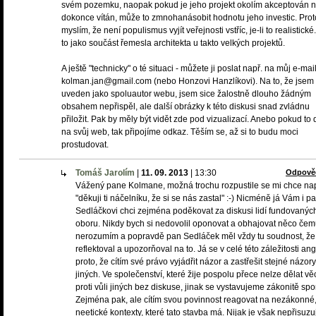
svém pozemku, naopak pokud je jeho projekt okolím akceptován 
dokonce vítán, může to zmnohanásobit hodnotu jeho investic. Prot
myslím, že není populismus vyjít veřejnosti vstříc, je-li to realistické
to jako součást řemesla architekta u takto velkých projektů.
A ještě "technicky" o té situaci - můžete ji poslat např. na můj e-mail
kolman.jan@gmail.com (nebo Honzovi Hanzlíkovi). Na to, že jsem 
uveden jako spoluautor webu, jsem sice žalostně dlouho žádným
obsahem nepřispěl, ale další obrázky k této diskusi snad zvládnu
přiložit. Pak by měly být vidět zde pod vizualizací. Anebo pokud to 
na svůj web, tak připojíme odkaz. Těším se, až si to budu moci
prostudovat.
Tomáš Jarolím
|
11. 09. 2013
|
13:30
Odpově
Vážený pane Kolmane, možná trochu rozpustile se mi chce na
"děkuji ti náčelníku, že si se nás zastal" :-) Nicméně já Vám i p
Sedláčkovi chci zejména poděkovat za diskusi lidí fundovanýc
oboru. Nikdy bych si nedovolil oponovat a obhajovat něco če
nerozumím a popravdě pan Sedláček měl vždy tu soudnost, že
reflektoval a upozorňoval na to. Já se v celé této záležitosti an
proto, že cítím své právo vyjádřit názor a zastřešit stejné názory
jiných. Ve společenství, které žije pospolu přece nelze dělat věc
proti vůli jiných bez diskuse, jinak se vystavujeme zákonitě sp
Zejména pak, ale cítím svou povinnost reagovat na nezákonné,
neetické kontexty, které tato stavba má. Nijak je však nepřisuzuj