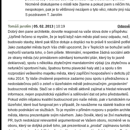
Nicméně diskutujeme o místě kde žijeme a pokud jsem s něčím hl
nespokojen, pak je to většinový nezájem o tyto věci, nikoliv jiný náz
S pozdravem T. Jarolím
Tomáš jarolím
|
05. 02. 2013
|
10:19
Odpově
Dobrý den pane architekte, dovolte reagovat na vaše slova dole v příspěvku:
„Upřímě řečeno si myslím, že je lepší když nám město platí svoz odpadu, než,
budovalo stavby, které pak těžce dotuje a dopláci na to právě ti sociálně potře
Jako zastupitel města bych Vás chtěl upozornit, že v Teplicích se bohužel seš
nejhorší varianta toho, o čem píšete. Minimální, respektive žádná sociální akti
ze strany města (viz primátorem odmítaný komunitní plán, který by to jasně
deklaroval), spolu s několika zbytečnými mandatorními výdaji (za zbytečnou a
nefunkční sportovní halu, špatnou formu plavecké haly atd.) a spolu s tím
rozprodání veškerého majetku města, který zapříčiní hospodaření v deficitu již
roku 2014. Ty Vaše chválené popelnice zadarmo jsou spolu s předraženou a
nedostatečnou péčí o zeleň v lázeňském městě jednoznačným „projedením“
budoucnosti města. Stačí se o dění ve městě aktivně zajímat a hledat relevant
informace, nejen populistická vyjádření a sdělování dat od jeho představitelů.
Pokud vidím nějakou kvalitní budoucnost pro naše město, pak v turistickém r
lázeňství, které bud fungovat jen v případě, že navážeme na staleté tradice mě
tohoto podnikání ve službách. To je myslím v přímém rozporu s pojetím archite
města, kterou prezentujete svým návrhem. Jako člověk, který se živí marketi
PR, bych nedokázal relevantně argumentovat ve Vašem oboru, nicméně ve 
oboru, který se dotýká právě toho, jak prezentovat a „prodat“ zajímavou turisti