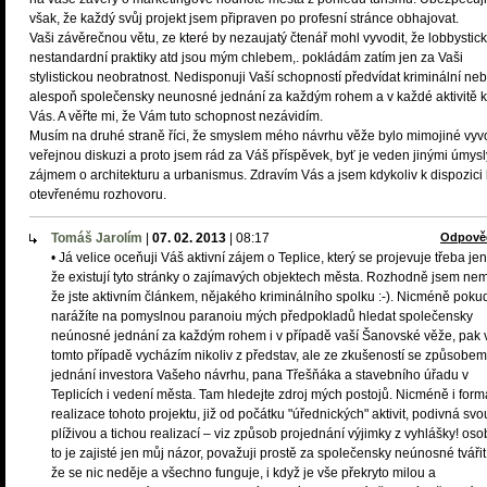
však, že každý svůj projekt jsem připraven po profesní stránce obhajovat.
Vaši závěrečnou větu, ze které by nezaujatý čtenář mohl vyvodit, že lobbystic
nestandardní praktiky atd jsou mým chlebem,. pokládám zatím jen za Vaši
stylistickou neobratnost. Nedisponuji Vaší schopností předvídat kriminální ne
alespoň společensky neunosné jednání za každým rohem a v každé aktivitě 
Vás. A věřte mi, že Vám tuto schopnost nezávidím.
Musím na druhé straně říci, že smyslem mého návrhu věže bylo mimojiné vyvo
veřejnou diskuzi a proto jsem rád za Váš příspěvek, byť je veden jinými úmysl
zájmem o architekturu a urbanismus. Zdravím Vás a jsem kdykoliv k dispozici 
otevřenému rozhovoru.
Tomáš Jarolím
|
07. 02. 2013
|
08:17
Odpově
• Já velice oceňuji Váš aktivní zájem o Teplice, který se projevuje třeba jen
že existují tyto stránky o zajímavých objektech města. Rozhodně jsem nem
že jste aktivním článkem, nějakého kriminálního spolku :-). Nicméně poku
narážíte na pomyslnou paranoiu mých předpokladů hledat společensky
neúnosné jednání za každým rohem i v případě vaší Šanovské věže, pak 
tomto případě vycházím nikoliv z představ, ale ze zkušeností se způsobem
jednání investora Vašeho návrhu, pana Třešňáka a stavebního úřadu v
Teplicích i vedení města. Tam hledejte zdroj mých postojů. Nicméně i form
realizace tohoto projektu, již od počátku "úřednických" aktivit, podivná svo
plíživou a tichou realizací – viz způsob projednání výjimky z vyhlášky! oso
to je zajisté jen můj názor, považuji prostě za společensky neúnosné tvářit
že se nic neděje a všechno funguje, i když je vše překryto milou a