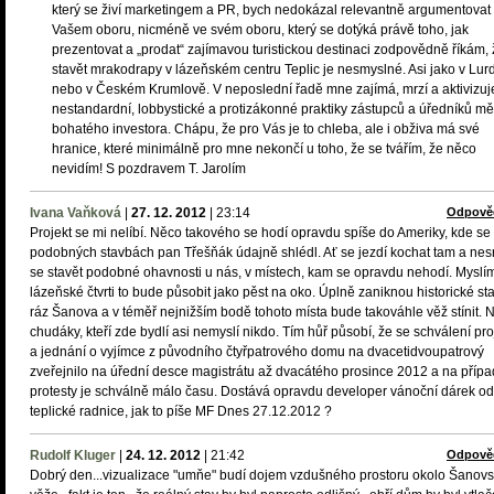
který se živí marketingem a PR, bych nedokázal relevantně argumentovat
Vašem oboru, nicméně ve svém oboru, který se dotýká právě toho, jak
prezentovat a „prodat“ zajímavou turistickou destinaci zodpovědně říkám,
stavět mrakodrapy v lázeňském centru Teplic je nesmyslné. Asi jako v Lur
nebo v Českém Krumlově. V neposlední řadě mne zajímá, mrzí a aktivizuj
nestandardní, lobbystické a protizákonné praktiky zástupců a úředníků mě
bohatého investora. Chápu, že pro Vás je to chleba, ale i obživa má své
hranice, které minimálně pro mne nekončí u toho, že se tvářím, že něco
nevidím! S pozdravem T. Jarolím
Ivana Vaňková
|
27. 12. 2012
|
23:14
Odpově
Projekt se mi nelíbí. Něco takového se hodí opravdu spíše do Ameriky, kde se
podobných stavbách pan Třešňák údajně shlédl. Ať se jezdí kochat tam a nes
se stavět podobné ohavnosti u nás, v místech, kam se opravdu nehodí. Myslím
lázeňské čtvrti to bude působit jako pěst na oko. Úplně zaniknou historické st
ráz Šanova a v téměř nejnižším bodě tohoto místa bude takováhle věž stínit. 
chudáky, kteří zde bydlí asi nemyslí nikdo. Tím hůř působí, že se schválení pro
a jednání o vyjímce z původního čtyřpatrového domu na dvacetidvoupatrový
zveřejnilo na úřední desce magistrátu až dvacátého prosince 2012 a na příp
protesty je schválně málo času. Dostává opravdu developer vánoční dárek od
teplické radnice, jak to píše MF Dnes 27.12.2012 ?
Rudolf Kluger
|
24. 12. 2012
|
21:42
Odpově
Dobrý den...vizualizace "umňe" budí dojem vzdušného prostoru okolo Šanov