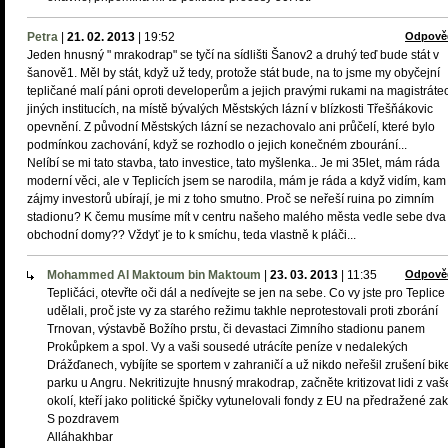
Petra
|
21. 02. 2013
|
19:52
Odpově
Jeden hnusný " mrakodrap" se tyčí na sídlišti Šanov2 a druhý teď bude stát v
šanově1. Měl by stát, když už tedy, protože stát bude, na to jsme my obyčejní
tepličané malí páni oproti developerům a jejich pravými rukami na magistráte
jiných institucích, na místě bývalých Městských lázní v blízkosti Třešňákovic
opevnění. Z původní Městských lázní se nezachovalo ani průčelí, které bylo
podmínkou zachování, když se rozhodlo o jejich konečném zbourání...
Nelíbí se mi tato stavba, tato investice, tato myšlenka.. Je mi 35let, mám ráda
moderní věci, ale v Teplicích jsem se narodila, mám je ráda a když vidím, kam
zájmy investorů ubírají, je mi z toho smutno. Proč se neřeší ruina po zimním
stadionu? K čemu musíme mít v centru našeho malého města vedle sebe dva
obchodní domy?? Vždyť je to k smíchu, teda vlastně k pláči...
Mohammed Al Maktoum bin Maktoum
|
23. 03. 2013
|
11:35
Odpově
Tepličáci, otevřte oči dál a nedívejte se jen na sebe. Co vy jste pro Teplice
udělali, proč jste vy za starého režimu takhle neprotestovali proti zborání
Trnovan, výstavbě Božího prstu, či devastaci Zimního stadionu panem
Prokůpkem a spol. Vy a vaši sousedé utrácíte peníze v nedalekých
Drážďanech, vybíjíte se sportem v zahraničí a už nikdo neřešil zrušení bik
parku u Angru. Nekritizujte hnusný mrakodrap, začněte kritizovat lidi z va
okolí, kteří jako politické špičky vytunelovali fondy z EU na předražené za
S pozdravem
Alláhakhbar