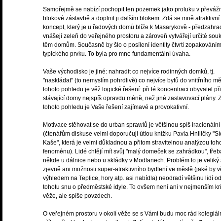
Samořejmě se nabízí pochopit ten pozemek jako proluku v převáž
blokové zástavbě a doplnit ji dalším blokem. Zdá se mně atraktivní
koncept, který je u řadových domů blíže k Masarykově - předzahra
vnášejí zeleň do veřejného prostoru a zároveň vytvářejí určité sou
těm domům. Současně by šlo o posílení identity čtvrti zopakování
typického prvku. To byla pro mne fundamentální úvaha.
Vaše východisko je jiné: nahradit co nejvíce rodinných domků, tj.
"naskládat" (to nemyslím pohrdlivě) co nejvíce bytů do vnitřního mě
tohoto pohledu je věž logické řešení: při té koncentraci obyvatel při
stávající domy nejspíš opravdu méně, než jiné zastavovací plány. 
tohoto pohledu je Vaše řešení zajímavé a provokativní.
Motivace stěhovat se do urban sprawlů je většinou spíš iracionální
(čtenářům diskuse velmi doporučuji útlou knížku Pavla Hniličky "Sí
Kaše", která je velmi důkladnou a přitom stravitelnou analýzou toh
fenoménu). Lidé chtějí mít svůj "malý domeček se zahrádkou", třeb
někde u dálnice nebo u skládky v Modlanech. Problém to je veliký
zjevně ani možnosti super-atraktivního bydlení ve městě (jaké by v
výhledem na Teplice, hory atp. asi nabídla) neodradí většinu lidí o
tohotu snu o předměstské idyle. To ovšem není ani v nejmenším kri
věže, ale spíše povzdech.
O veřejném prostoru v okolí věže se s Vámi budu moc rád kolegiál