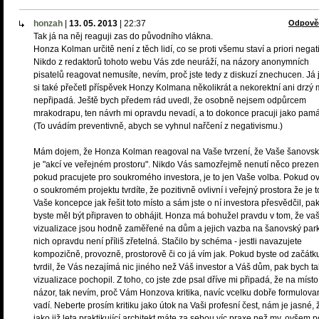
honzah
|
13. 05. 2013
|
22:37
Odpově
Tak já na něj reaguji zas do původního vlákna.
Honza Kolman určitě není z těch lidí, co se proti všemu staví a priori negat
Nikdo z redaktorů tohoto webu Vás zde neuráží, na názory anonymních
pisatelů reagovat nemusíte, nevím, proč jste tedy z diskuzí znechucen. Já
si také přečetl příspěvek Honzy Kolmana několikrát a nekorektní ani drzý 
nepřipadá. Ještě bych předem rád uvedl, že osobně nejsem odpůrcem
mrakodrapu, ten návrh mi opravdu nevadí, a to dokonce pracuji jako pamá
(To uvádím preventivně, abych se vyhnul nařčení z negativismu.)
Mám dojem, že Honza Kolman reagoval na Vaše tvrzení, že Vaše šanovsk
je "akcí ve veřejném prostoru". Nikdo Vás samozřejmě nenutí něco prezen
pokud pracujete pro soukromého investora, je to jen Vaše volba. Pokud 
o soukromém projektu tvrdíte, že pozitivně ovlivní i veřejný prostora že je t
Vaše koncepce jak řešit toto místo a sám jste o ní investora přesvědčil, pa
byste měl být připraven to obhájit. Honza má bohužel pravdu v tom, že va
vizualizace jsou hodně zaměřené na dům a jejich vazba na šanovský park
nich opravdu není příliš zřetelná. Stačilo by schéma - jestli navazujete
kompozičně, provozně, prostorově či co já vím jak. Pokud byste od začátk
tvrdil, že Vás nezajímá nic jiného než Váš investor a Váš dům, pak bych t
vizualizace pochopil. Z toho, co jste zde psal dříve mi připadá, že na míst
názor, tak nevím, proč Vám Honzova kritika, navíc vcelku dobře formulova
vadí. Neberte prosím kritiku jako útok na Vaši profesní čest, nám je jasné, 
jako již leta praktikující architekt máte za sebou víc praxe než my, ovšem 