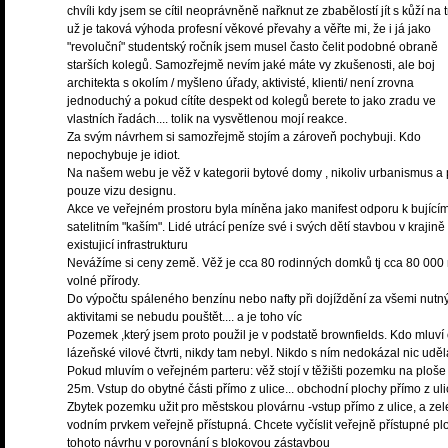
chvíli kdy jsem se cítil neoprávněně nařknut ze zbabělostí jít s kůží na t
už je taková výhoda profesní věkové převahy a věřte mi, že i já jako
"revoluční" studentský ročník jsem musel často čelit podobné obraně
starších kolegů. Samozřejmě nevím jaké máte vy zkušenosti, ale boj
architekta s okolím / myšleno úřady, aktivisté, klienti/ není zrovna
jednoduchý a pokud cítíte despekt od kolegů berete to jako zradu ve
vlastních řadách.... tolik na vysvětlenou mojí reakce.
Za svým návrhem si samozřejmě stojím a zároveň pochybuji. Kdo
nepochybuje je idiot.
Na našem webu je věž v kategorii bytové domy , nikoliv urbanismus a 
pouze vizu designu.
Akce ve veřejném prostoru byla míněna jako manifest odporu k bující
satelitním "kaším". Lidé utrácí peníze své i svých dětí stavbou v krajin
existujicí infrastrukturu
Nevážíme si ceny země. Věž je cca 80 rodinných domků tj cca 80 000
volné přírody.
Do výpočtu spáleného benzínu nebo nafty při dojíždění za všemi nutn
aktivitami se nebudu pouštět.... a je toho víc
Pozemek ,který jsem proto použil je v podstatě brownfields. Kdo mluví
lázeňské vilové čtvrti, nikdy tam nebyl. Nikdo s ním nedokázal nic uděl
Pokud mluvím o veřejném parteru: věž stojí v těžišti pozemku na ploše
25m. Vstup do obytné části přímo z ulice... obchodní plochy přímo z uli
Zbytek pozemku užit pro městskou plovárnu -vstup přímo z ulice, a zel
vodním prvkem veřejně přístupná. Chcete vyčíslit veřejně přístupné pl
tohoto návrhu v porovnání s blokovou zástavbou