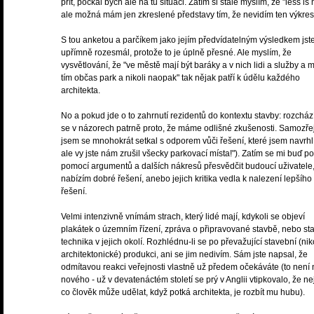
přít, počkal bych ale na tu situaci. Zatím si stále myslím, že "less is
ale možná mám jen zkreslené představy tím, že nevidím ten výkres
S tou anketou a parčíkem jako jejím předvídatelným výsledkem js
upřímně rozesmál, protože to je úplně přesné. Ale myslím, že
vysvětlování, že "ve městě mají být baráky a v nich lidi a služby a 
tím občas park a nikoli naopak" tak nějak patří k údělu každého
architekta.
No a pokud jde o to zahrnutí rezidentů do kontextu stavby: rozchá
se v názorech patrně proto, že máme odlišné zkušenosti. Samozř
jsem se mnohokrát setkal s odporem vůči řešení, které jsem navrhl 
ale vy jste nám zrušil všecky parkovací místa!"). Zatím se mi buď po
pomocí argumentů a dalších nákresů přesvědčit budoucí uživatele
nabízím dobré řešení, anebo jejich kritika vedla k nalezení lepšího
řešení.
Velmi intenzivně vnímám strach, který lidé mají, kdykoli se objeví
plakátek o územním řízení, zpráva o připravované stavbě, nebo st
technika v jejich okolí. Rozhlédnu-li se po převažující stavební (nik
architektonické) produkci, ani se jim nedivím. Sám jste napsal, že
odmítavou reakci veřejnosti vlastně už předem očekáváte (to není 
nového - už v devatenáctém století se prý v Anglii vtipkovalo, že nej
co člověk může udělat, když potká architekta, je rozbít mu hubu).