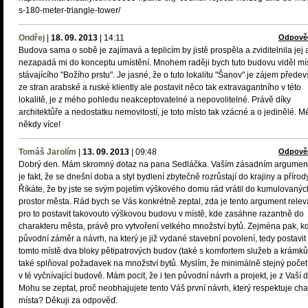
s-180-meter-triangle-tower/
Ondřej
|
18. 09. 2013
|
14:11
Odpově
Budova sama o sobě je zajímavá a teplicím by jistě prospěla a zviditelnila jej 
nezapadá mi do konceptu umístění. Mnohem raději bych tuto budovu viděl mí
stávajícího "Božího prstu". Je jasné, že o tuto lokalitu "Šanov" je zájem přede
ze stran arabské a ruské kliently ale postavit něco tak extravagantního v této
lokalitě, je z mého pohledu neakceptovatelné a nepovolitelné. Právě díky
architektůře a nedostatku nemovitostí, je toto místo tak vzácné a o jedinělé. M
někdy více!
Tomáš Jarolím
|
13. 09. 2013
|
09:48
Odpově
Dobrý den. Mám skromný dotaz na pana Sedláčka. Vaším zásadním argumen
je fakt, že se dnešní doba a styl bydlení zbytečně rozrůstají do krajiny a přírody
Říkáte, že by jste se svým pojetím výškového domu rád vrátil do kumulovanýc
prostor města. Rád bych se Vás konkrétně zeptal, zda je tento argument releva
pro to postavit takovouto výškovou budovu v místě, kde zasáhne razantně do
charakteru města, právě pro vytvoření velkého množství bytů. Zejména pak, k
původní záměr a návrh, na který je již vydané stavební povolení, tedy postavit
tomto místě dva bloky pětipatrových budov (také s komfortem služeb a krámků
také splňoval požadavek na množství bytů. Myslím, že minimálně stejný počet
v té vyčnívající budově. Mám pocit, že i ten původní návrh a projekt, je z Vaší d
Mohu se zeptat, proč neobhajujete tento Váš první návrh, který respektuje cha
místa? Děkuji za odpověď.