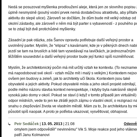
Nedá se posuzovat myšlenka prodloužení aleje, která jen ze slovního popisu 
úplně nesmyslně (pouhý vodní prvek nemá dostatečnou atraktivitu, aby přitah
aktivitu do slepé ulice). Zároveň se dočítám, že dům bude mít velký odstup od
okolní zástavby, ale zároveň v něm má být parter s vybaveností - z pouhého p
se to zdají být dvě protichůdné myšlenky.
Zásadní je pak otázka, zda Šanov opravdu potřebuje další veřejný prostor a
uvolněný parter. Myslím, že "elipsa" s kavárnami, kde je v pěkných dnech nabi
jezdí se tam na bruslích a lidé tam vysedávají na lavičkách, je jednoznačným
těžištěm sousedství a další veřejný prostor bude její funkci spíš rozmělňovat.
Myslím, že architektonický počin má mít určitý vztah ke kontextu. (To nezname
má napodobovat své okolí - vztah může mít i malý s velkým.) Kontextem nejs
ovšem jen budovy a zeleň, jak to architekty učí škola. Kontextem jsou také
obyvatelé a jejich aktivity. Pokud obyvatelé místa a jeho okolí projekt odmítají,
podle mého názoru stavba kontext nerespektuje, i kdyby byla nakrásně stejně
vysoká jako domy v okolí. Pokud se staví (i když v tomto případě jen virtuálně)
odpor místních, vede to jen ke ztrátě jejich zájmu o vlastní okolí, o rezignaci n
snahu o zlepšování života ve vlastním městě. Mám za to, že architektura by m
působit spíš naopak. A proto je potřeba ukazovat, vysvětlovat, obhajovat.
Petr Sedláček
|
13. 05. 2013
|
21:08
Odpově
omylem jsem odpověděl" nevinnému" Vik S. Moje reakce pod jeho vlákn
patří Janu Kolmanovi