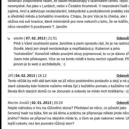
destinaci zodpovědně říkám, že stavět mrakodrapy v lázeňském centru Teplic 
nesmyslné. Asi jako v Lurdách, nebo v Českém Krumlově. V neposlední řadě
zajímá, mrzí a aktivizuje nestandardní, lobbystické a protizákonné praktiky zá
a úředníků města a bohatého investora. Chápu, že pro Vás je to chleba, ale i
obživa má své hranice, které minimálně pro mne nekončí u toho, že se tvářím,
něco nevidím! S pozdravem T. Jarolím
aladin
|
07. 02. 2013
|
21:51
Odpově
Plně s Vámi souhlasím pane Jarolíme a jsem opravdu rád, že je na radnici
člověk, který jen slepě nenásleduje a nepřitakává p. Kuberovi a jeho
"nohsledům". Konečně někdo pravými slovy pojmenoval, to co je dávno z
Jsem mile překvapen. Více se na tomto místě k tomu nechci vyjadřovat. Př
jenom je to web o architektuře. :-)
Jiří
|
04. 02. 2013
|
18:12
Odpově
Tento věžák by měl stát tam kde se již něco podobného postavilo a stojí a né 
staré zástavby kde historie našeho města čpí z každého pomalu z každého ro
škoda těch starých domů co se zbouralo a ostavily se místo nich králíkárny :-((
Martin Jonáš
|
02. 01. 2013
|
20:24
Odpově
Nejde náhodou o hru na růžového slona? Představí se něco, co působí jako
červený hadr na býka, tím se dá téma a potichu se připravuje někde jinde něc
jiného? Nebo se připraví na stejném míste to, o čem se pak nakonec rekne: Uf
lepší cokoliv, nez ten puvodni růžový slon?