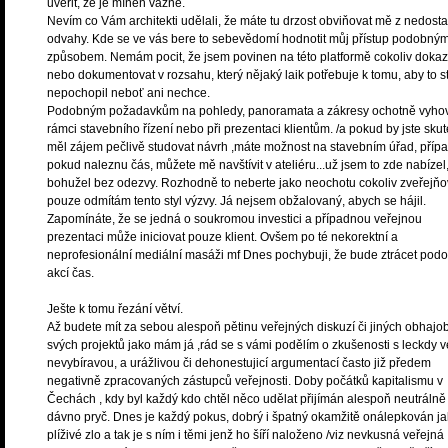
uvěřit, že je míněn vážně.
Nevím co Vám architekti udělali, že máte tu drzost obviňovat mě z nedosta
odvahy. Kde se ve vás bere to sebevědomí hodnotit můj přístup podobný
způsobem. Nemám pocit, že jsem povinen na této platformě cokoliv doka
nebo dokumentovat v rozsahu, který nějaký laik potřebuje k tomu, aby to s
nepochopil neboť ani nechce.
Podobným požadavkům na pohledy, panoramata a zákresy ochotně vyho
rámci stavebního řízení nebo při prezentaci klientům. /a pokud by jste sku
měl zájem pečlivě studovat návrh ,máte možnost na stavebním úřad, příp
pokud naleznu čás, můžete mě navštívit v ateliéru...už jsem to zde nabízel
bohužel bez odezvy. Rozhodně to neberte jako neochotu cokoliv zveřejňo
pouze odmítám tento styl výzvy. Já nejsem obžalovaný, abych se hájil.
Zapomínáte, že se jedná o soukromou investici a případnou veřejnou
prezentaci může iniciovat pouze klient. Ovšem po té nekorektní a
neprofesionální mediální masáži mf Dnes pochybuji, že bude ztrácet pod
akcí čas.
Ješte k tomu řezání větví.
Až budete mít za sebou alespoň pětinu veřejných diskuzí či jiných obhajo
svých projektů jako mám já ,rád se s vámi podělím o zkušenosti s leckdy v
nevybíravou, a urážlivou či dehonestujicí argumentací často již předem
negativně zpracovaných zástupců veřejnosti. Doby počátků kapitalismu v
Čechách , kdy byl každý kdo chtěl něco udělat přijímán alespoň neutrálně
dávno pryč. Dnes je každý pokus, dobrý i špatný okamžitě onálepkován j
plíživé zlo a tak je s ním i těmi jenž ho šíří naloženo /viz nevkusná veřejná