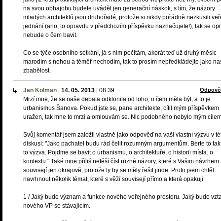
na svou obhajobu budete uvádět jen generační náskok, s tím, že názory
mladých architektů jsou druhořadé, protože si nikdy pořádně nezkusili ve
jednání (ano, to opravdu v předchozím příspěvku naznačujete!), tak se op
nebude o čem bavit.
Co se týče osobního setkání, já s ním počítám, akorát teď už druhý měsíc
marodím s nohou a téměř nechodím, tak to prosím nepředkládejte jako na
zbabělost.
Jan Kolman
|
14. 05. 2013
|
08:39
Odpově
Mrzí mne, že se naše debata odklonila od toho, o čem měla být, a to je
urbanismus Šanova. Pokud jste se, pane architekte, cítil mým příspěvkem
uražen, tak mne to mrzí a omlouvám se. Nic podobného nebylo mým cílem
Svůj komentář jsem založil vlastně jako odpověď na vaši vlastní výzvu v té
diskusi: "Jako pachatel budu rád čelit rozumným argumentům. Berte to tak,
to výzva. Pojdme se bavit o urbanismu, o architektuře, o historii místa. o
kontextu." Také mne příliš netěší číst různé názory, které s Vašim návrhem
souvisejí jen okrajově, protože ty by se měly řešit jinde. Proto jsem chtěl
navrhnout několik témat, které s věží souvisejí přímo a která opakuji:
1 / Jaký bude význam a funkce nového veřejného prostoru. Jaký bude vzt
nového VP se stávajícím.