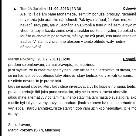
Tomáš Jarolím
|
11. 09. 2013
|
13:36
Odpově
Ale i to já dělám pane Mohamede, jsem tím bohužel proslulý. Nicmén
nevím zda jste arabské národnosti, Pak bych chápal, že Vám mrakodr
nevadí. Tady jste, ale v Čechách a v Evropě a tedy v jiné zemi a bylo b
vhodné, aby si každá země svůj charakter udržela. myslím, že pokud 
loučíte duchovním pozdravem, měl by jste být první, kdo bude respekt
tradice. V islám byl pro mne alespoň v tomto ohledu vždy hodný
následování.
Martin Pokorny
|
20. 02. 2013
|
16:00
Odpově
predem se omlouvam, za muj pravopis, jsem cizinec.
ja si myslim, ze to zase tak spatny neni. cim vic se na tu architekturu divam, tim
se mi libi. teplice potrebujou taky obnovu. stary teplice, ktery znicili komunisti
uz nikdo nevrati. to je proste fakt.
tady se nasel clovek, ktery tady chce investovat a vy ho kopete nohama. tepli
prave potrebuje lidi jako pana sedlacka, aby se to mesto trochu obnovilo.
jakou mate alternativu? co tam ma jineho stat? ma tam nastalo zustat dira jak
musite byt taky otevreny novym napadum. jinak se prave kvuli tomu nebude 
vyvijet dal. starou architekturu ze starych dob vam uz nikdo nepostavi. to je m
drahy.
S pozdravem,
Martin Pokorny (SRN, Mnichov)