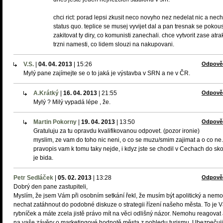
chci rict: porad lepsi zkusit neco novyho nez nedelat nic a nech
status quo. teplice se musej vyvijet dal a pan tresnak se pokous
zakitovat ty diry, co komunisti zanechali. chce vytvorit zase atrak
trzni namesti, co lidem slouzi na nakupovani.
V.S.
|
04. 04. 2013
|
15:26
Odpově
Mylý pane zajímejte se o to jaká je výstavba v SRN a ne v ČR.
A.Krátký
|
16. 04. 2013
|
21:55
Odpově
Mylý ? Milý vypadá lépe , že.
Martin Pokorny
|
19. 04. 2013
|
13:50
Odpově
Gratuluju za tu opravdu kvalifikovanou odpovet. (pozor ironie)
myslim, ze vam do toho nic neni, o co se muzu/smim zajimat a o co ne.
pravopis vam k tomu taky nejde, i kdyz jste se chodil v Cechach do skol
je bida.
Petr Sedláček
|
05. 02. 2013
|
13:28
Odpově
Dobrý den pane zastupiteli,
Myslím, že jsem Vám při osobním setkání řekl, že musím být apolitický a nem
nechat zatáhnout do podobné diskuze o strategii řízení našeho města. To je 
rybníček a máte zcela jistě právo mít na věci odlišný názor. Nemohu reagovat 
na vaše závěry o marketingové hodnotě města z pohledu turismu. Ubezpečuj