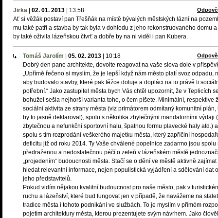
Jirka
|
02. 01. 2013
|
13:58
Odpově
Ať si věžák postaví pan Třešňák na místě bývalých městských lázní na pozem
mu také patří a stavba by tak byla v dohledu z jeho rekonstruovaného domu a 
by také oživila lázeňskou čtvrť a dobře by na ni viděl i pan Kubera.
Tomáš Jarolím
|
05. 02. 2013
|
10:18
Odpově
Dobrý den pane architekte, dovolte reagovat na vaše slova dole v příspěv
„Upřímě řečeno si myslím, že je lepší když nám město platí svoz odpadu, 
aby budovalo stavby, které pak těžce dotuje a dopláci na to právě ti sociál
potřební.“ Jako zastupitel města bych Vás chtěl upozornit, že v Teplicích s
bohužel sešla nejhorší varianta toho, o čem píšete. Minimální, respektive
sociální aktivita ze strany města (viz primátorem odmítaný komunitní plán, 
by to jasně deklaroval), spolu s několika zbytečnými mandatorními výdaji 
zbytečnou a nefunkční sportovní halu, špatnou formu plavecké haly atd.) a
spolu s tím rozprodání veškerého majetku města, který zapříčiní hospodař
deficitu již od roku 2014. Ty Vaše chválené popelnice zadarmo jsou spolu 
předraženou a nedostatečnou péčí o zeleň v lázeňském městě jednozna
„projedením“ budoucnosti města. Stačí se o dění ve městě aktivně zajímat
hledat relevantní informace, nejen populistická vyjádření a sdělování dat 
jeho představitelů.
Pokud vidím nějakou kvalitní budoucnost pro naše město, pak v turistické
ruchu a lázeňství, které bud fungovat jen v případě, že navážeme na stale
tradice města i tohoto podnikání ve službách. To je myslím v přímém rozpo
pojetím architektury města, kterou prezentujete svým návrhem. Jako člově