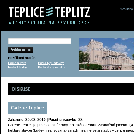
Novinky
Rozšířené hledání:
Podle autora
Podle typu stavby
Podle lokality
Podle doby vzniku
Diskuse
Galerie Teplice
Založeno: 30. 03. 2010 | Počet příspěvků: 28
Galerie Teplice je projektem náhrady teplického Prioru. Zastavěná plocha 1,4
hektaru stavbu (bude-li realizována) zařadí mezi největší stavby v centru měst