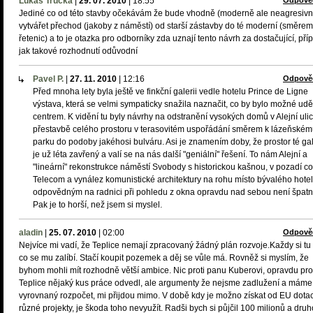
Lukáš Tručka
|
29. 07. 2010
|
18:55
Odpově
Jediné co od této stavby očekávám že bude vhodně (moderně ale neagresivn
vytvářet přechod (jakoby z náměstí) od starší zástavby do té moderní (směre
řetenic) a to je otazka pro odborníky zda uznají tento návrh za dostačující, př
jak takové rozhodnutí odůvodní
Pavel P.
|
27. 11. 2010
|
12:16
Odpově
Před mnoha lety byla ještě ve finkční galerii vedle hotelu Prince de Ligne
výstava, která se velmi sympaticky snažila naznačit, co by bylo možné udě
centrem. K vidění tu byly návrhy na odstranění vysokých domů v Alejní ulic
přestavbě celého prostoru v terasovitém uspořádání směrem k lázeňské
parku do podoby jakéhosi bulváru. Asi je znamením doby, že prostor té ga
je už léta zavřený a valí se na nás další "geniální" řešení. To nám Alejní a
"lineární" rekonstrukce náměstí Svobody s historickou kašnou, v pozadí co
Telecom a vynález komunistické architektury na rohu místo bývalého hote
odpovědným na radnici při pohledu z okna opravdu nad sebou není špat
Pak je to horší, než jsem si myslel.
aladin
|
25. 07. 2010
|
02:00
Odpově
Nejvíce mi vadí, že Teplice nemají zpracovaný žádný plán rozvoje.Každy si tu
co se mu zalíbí. Stačí koupit pozemek a děj se vůle má. Rovněž si myslím, že
byhom mohli mít rozhodně větší ambice. Nic proti panu Kuberovi, opravdu pro
Teplice nějaký kus práce odvedl, ale argumenty že nejsme zadlužení a máme
vyrovnaný rozpočet, mi přijdou mimo. V době kdy je možno získat od EU dota
různé projekty, je škoda toho nevyužít. Radši bych si půjčil 100 milionů a dru