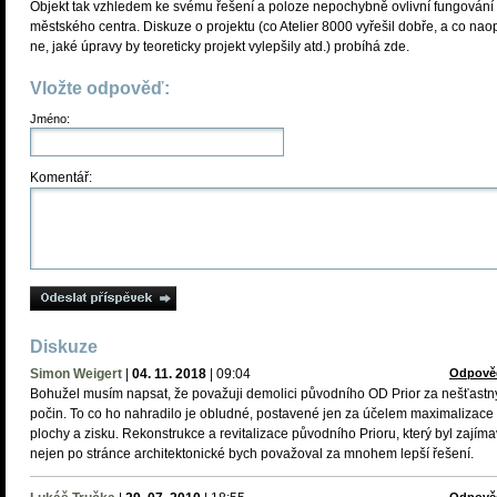
Objekt tak vzhledem ke svému řešení a poloze nepochybně ovlivní fungování
městského centra. Diskuze o projektu (co Atelier 8000 vyřešil dobře, a co nao
ne, jaké úpravy by teoreticky projekt vylepšily atd.) probíhá zde.
Vložte odpověď:
Jméno:
Komentář:
Diskuze
Simon Weigert
|
04. 11. 2018
|
09:04
Odpově
Bohužel musím napsat, že považuji demolici původního OD Prior za nešťastn
počin. To co ho nahradilo je obludné, postavené jen za účelem maximalizace
plochy a zisku. Rekonstrukce a revitalizace původního Prioru, který byl zajíma
nejen po stránce architektonické bych považoval za mnohem lepší řešení.