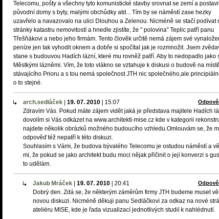
Telecomu, pošty a všechny tyto komunistické stavby srovnat se zemí a postavi
původní domy s byty, malými obchůdky atd... Tím by se náměstí zase hezky
uzavřelo a navazovalo na ulici Dlouhou a Zelenou. Nicméně se stačí podívat 
stránky katastru nemovitostí a hnedle zjistíte, že " polovina" Teplic patří panu
Třešňákovi a nebo jeho firmám. Tento člověk určitě nemá zájem své vynalož
peníze jen tak vyhodit oknem a dobře si spočítal jak je rozmnožit. Jsem zvěda
stane s budouvou Hadích lázní, které mu rovněž patří. Aby to nedopadlo jako 
Městkými lázněmi. Vím, že toto vlákno se vztahuje k diskusi o budově na míst
stávajícího Prioru a s tou nemá společnost JTH nic společného,ale principiáln
o to stejné.
arch.sedláček
|
19. 07. 2010
|
15:07
Odpově
Zdravím Vás. Pokud máte zájem vidět jaká je představa majitele Hadích lá
dovolím si Vás odkázet na www.architekti-mise.cz kde v kategorii rekonst
najdete několik obrázků možného budoucího vzhledu.Omlouvám se, že m
odpověď též nepatří k této diskuzi.
Souhlasím s Vámi, že budova bývalého Telecomu je ostudou náměstí a vě
mi, že pokud se jako architekt budu moci nějak přičinit o její konverzi s gu
to udělám.
Jakub Mráček
|
19. 07. 2010
|
20:41
Odpově
Dobrý den. Zdá se, že některým záměrům firmy JTH budeme muset vě
novou diskuzi. Nicméně děkuji panu Sedláčkovi za odkaz na nové str
ateliéru MISE, kde je řada vizualizací jednotlivých studií k nahlédnutí.