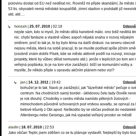
polovinu dostal od EU než nedělat nic. Rovněž mi přijde skandální, že město 
53 tis. obyvateli nemá městské koupaliště, zimní stadion v podstatě již neexist
atd, atd.....
honzah
|
25. 07. 2010
|
02:18
Odpově
nejste sám, kdo si myslí, že město dělá hanebně málo. ono totiž nedělá t
nic. chybí fantazie a vlastně vůbec aspoň nějaká snaha o rozvoj nějakým
směrem. proč to tak je, to by bylo téma na další diskusi. na severu obecně
nejsou města, která na sobě pracují, to se musíte podívat spíše jižním sm
(osobně znám dobře Písek, kde se město aktivně podílí na rozvoji, iniciuje
projekty, které by vůbec dělat nemuselo atd.). jenže v teplicích po tom ani 
veřejná poptávka, to je na tom více zarážející. blíží se komunální volby a
myslíte, že někdo přijde s opravdu akčním plánem nebo vizí?
jan
|
14. 12. 2011
|
19:42
Odpově
bohužel je to tak. Navíc je zarážející, jak "lázeňské město" pečuje o sv
centrum. Na chodnících samý bordel - úklidovou četu tady člověk nevid
je rok dlouhý. Chodníky v centru města namísto pěkných žulových -
mimochodem původně schovaných pod vrstvou asvaltu, se oprvují za 
betové kšunty z Obi apod. Neškodilo by se občas podívat do nedalek
Altenbergu nebo Geisingu, jak má vypadat veřejný prostor ve městě
aladin
|
18. 07. 2010
|
22:53
Odpově
Jako občan Teplic jsem zděšen co se tu plánuje vystavět. Nejlepší by bylo bu