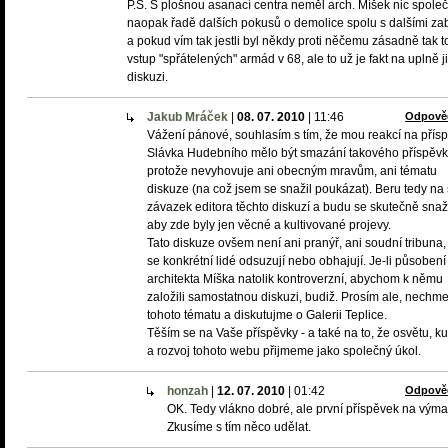
P.S. S plošnou asanací centra neměl arch. Míšek nic spole
naopak řadě dalších pokusů o demolice spolu s dalšími zab
a pokud vím tak jestli byl někdy proti něčemu zásadně tak t
vstup "spřátelených" armád v 68, ale to už je fakt na uplně j
diskuzi.
Jakub Mráček
|
08. 07. 2010
|
11:46
Odpově
Vážení pánové, souhlasím s tím, že mou reakcí na přís
Slávka Hudebního mělo být smazání takového příspěvk
protože nevyhovuje ani obecným mravům, ani tématu
diskuze (na což jsem se snažil poukázat). Beru tedy na
závazek editora těchto diskuzí a budu se skutečně snaži
aby zde byly jen věcné a kultivované projevy.
Tato diskuze ovšem není ani pranýř, ani soudní tribuna,
se konkrétní lidé odsuzují nebo obhajují. Je-li působení
architekta Míška natolik kontroverzní, abychom k němu
založili samostatnou diskuzi, budiž. Prosím ale, nechm
tohoto tématu a diskutujme o Galerii Teplice.
Těším se na Vaše příspěvky - a také na to, že osvětu, kul
a rozvoj tohoto webu přijmeme jako společný úkol.
honzah
|
12. 07. 2010
|
01:42
Odpově
OK. Tedy vlákno dobré, ale první příspěvek na výma
Zkusíme s tím něco udělat.