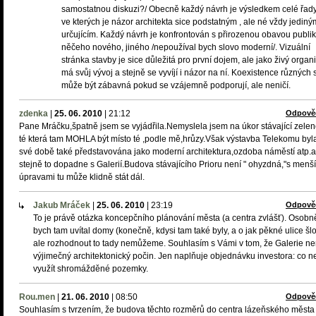
samostatnou diskuzi?/ Obecně každý návrh je výsledkem celé řady
ve kterých je názor architekta sice podstatným , ale né vždy jediný
určujícím. Každý návrh je konfrontován s přirozenou obavou publik
něčeho nového, jiného /nepoužíval bych slovo moderní/. Vizuální
stránka stavby je sice důležitá pro první dojem, ale jako živý orga
má svůj vývoj a stejně se vyvíjí i názor na ní. Koexistence různých 
může být zábavná pokud se vzájemně podporují, ale neničí.
zdenka
|
25. 06. 2010
|
21:12
Odpově
Pane Mráčku,špatně jsem se vyjádřila.Nemyslela jsem na úkor stávající zelen
té která tam MOHLA být místo té ,podle mě,hrůzy.Však výstavba Telekomu byl
své době také představována jako moderní architektura,ozdoba náměstí atp.a
stejně to dopadne s Galerií.Budova stávajícího Prioru není " ohyzdná,"s menš
úpravami tu může klidně stát dál.
Jakub Mráček
|
25. 06. 2010
|
23:19
Odpově
To je právě otázka koncepčního plánování města (a centra zvlášť). Osobn
bych tam uvítal domy (konečně, kdysi tam také byly, a o jak pěkné ulice šlo.
ale rozhodnout to tady nemůžeme. Souhlasím s Vámi v tom, že Galerie ne
výjimečný architektonický počin. Jen naplňuje objednávku investora: co n
využít shromážděné pozemky.
Rou.men
|
21. 06. 2010
|
08:50
Odpově
Souhlasím s tvrzením, že budova těchto rozměrů do centra lázeňského města