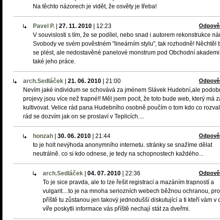
Na těchto názorech je vidět, že osvěty je třeba!
Pavel P.
|
27. 11. 2010
|
12:23
Odpově
V souvislosti s tím, že se podílel, nebo snad i autorem rekonstrukce n
Svobody ve svém pověstném "lineárním stylu", tak rozhodně! Něchtěl 
se plést, ale nedostavěné panelové monstrum pod Obchodní akademií
také jeho práce.
arch.Sedláček
|
21. 06. 2010
|
21:00
Odpově
Nevím jaké individum se schovává za jménem Slávek Hudební,ale podo
projevy jsou více než trapné!! Měl jsem pocit, že toto bude web, který má za
kultivovat. Velice rád pana Hudebního osobně poučím o tom kdo co rozvali
rád se dozvím jak on se proslaví v Teplicích....
honzah
|
30. 06. 2010
|
21:44
Odpově
to je holt nevýhoda anonymního internetu. stránky se snažíme dělat
neutrálně. co si kdo odnese, je tedy na schopnostech každého...
arch.Sedláček
|
04. 07. 2010
|
22:36
Odpově
To je sice pravda, ale to lze řešit registrací a mazáním trapností a
vulgarit....to je na mnoha seriozních webech běžnou ochranou, pr
příště tu zůstanou jen takový jednodušší diskutující a ti kteří vám v
víře poskytli informace vás příště nechají stát za dveřmi.