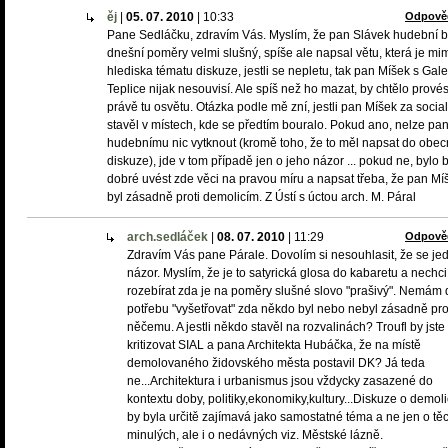
ěj
|
05. 07. 2010
|
10:33
Odpově
Pane Sedláčku, zdravím Vás. Myslím, že pan Slávek hudební b
dnešní poměry velmi slušný, spíše ale napsal větu, která je mi
hlediska tématu diskuze, jestli se nepletu, tak pan Míšek s Galer
Teplice nijak nesouvisí. Ale spíš než ho mazat, by chtělo provés
právě tu osvětu. Otázka podle mě zní, jestli pan Míšek za socia
stavěl v místech, kde se předtím bouralo. Pokud ano, nelze pa
hudebnímu nic vytknout (kromě toho, že to měl napsat do obe
diskuze), jde v tom případě jen o jeho názor ... pokud ne, bylo 
dobré uvést zde věci na pravou míru a napsat třeba, že pan Mí
byl zásadně proti demolicím. Z Ústí s úctou arch. M. Páral
arch.sedláček
|
08. 07. 2010
|
11:29
Odpově
Zdravím Vás pane Párale. Dovolím si nesouhlasit, že se je
názor. Myslím, že je to satyrická glosa do kabaretu a nechci
rozebírat zda je na poměry slušné slovo "prašivý". Nemám 
potřebu "vyšetřovat" zda někdo byl nebo nebyl zásadně pro
něčemu. A jestli někdo stavěl na rozvalinách? Troufl by jste 
kritizovat SIAL a pana Architekta Hubáčka, že na místě
demolovaného židovského města postavil DK? Já teda
ne...Architektura i urbanismus jsou vždycky zasazené do
kontextu doby, politiky,ekonomiky,kultury...Diskuze o demoli
by byla určitě zajímavá jako samostatné téma a ne jen o tě
minulých, ale i o nedávných viz. Městské lázně.