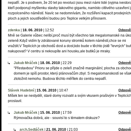
nepatří. Je s podivem, že 20 let po revoluci jsou mezi námi lidé (vyjma ivestora
kteří podporují myšlenku stavby takového gigantu, namísto citlivého uzavření j
rozpolceného náměstí. Navíc se nedomnívám, že rozšíření kapacit prodejních
ploch a jejich soustředění budou pro Teplice velkým přínosem.
zdenka
|
18. 06. 2010
|
12:52
Odpově
Mně se Galerie vůbec nelíbí,proč musí být všechno tak megalomanské na úko
zeleně.Když vidím ty zdrátované koruny stromků kolem náměstí,chce se mi
vraždit.V Teplicích je obchodů dost a dost,kdo bude v těchto jistě "levných" but
nakupovat? V centru si nekoupíte ani housku,ale butiků je mraky.
Jakub Mráček
|
18. 06. 2010
|
22:29
Odpově
"Přestavbou" Prioru se přijde o zeleň značně marginální; plocha za obch
domem je spíš prostor, který plánovačům zbyl. S megalomanskostí se však
ztotožnit nemohu. Budova těchto měřítek do centra nepatří.
Slávek Hudební
|
15. 06. 2010
|
10:47
Odpově
Míšek ten se nestyděl, staré domy rozvalil a svým vkusem prašivým v Teplicíc
proslavil.
Jakub Mráček
|
15. 06. 2010
|
17:59
Odpově
Rýmovačka dobrá, ale - souvisí to s tématem diskuze?
arch.Sedláček
|
21. 06. 2010
|
21:03
Odpově