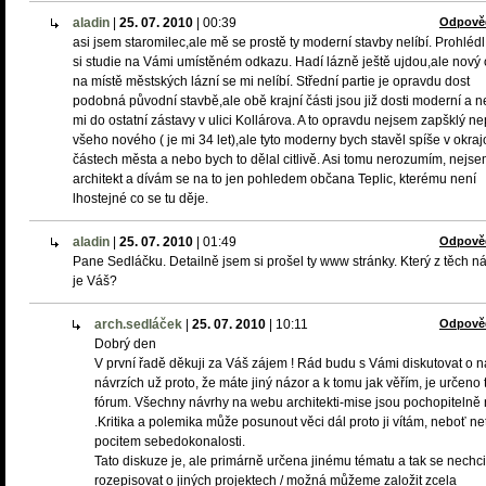
aladin
|
25. 07. 2010
|
00:39
Odpově
asi jsem staromilec,ale mě se prostě ty moderní stavby nelíbí. Prohléd
si studie na Vámi umístěném odkazu. Hadí lázně ještě ujdou,ale nový 
na místě městských lázní se mi nelíbí. Střední partie je opravdu dost
podobná původní stavbě,ale obě krajní části jsou již dosti moderní a n
mi do ostatní zástavy v ulici Kollárova. A to opravdu nejsem zapšklý nep
všeho nového ( je mi 34 let),ale tyto moderny bych stavěl spíše v okra
částech města a nebo bych to dělal citlivě. Asi tomu nerozumím, nejs
architekt a dívám se na to jen pohledem občana Teplic, kterému není
lhostejné co se tu děje.
aladin
|
25. 07. 2010
|
01:49
Odpově
Pane Sedláčku. Detailně jsem si prošel ty www stránky. Který z těch n
je Váš?
arch.sedláček
|
25. 07. 2010
|
10:11
Odpově
Dobrý den
V první řadě děkuji za Váš zájem ! Rád budu s Vámi diskutovat o n
návrzích už proto, že máte jiný názor a k tomu jak věřím, je určeno 
fórum. Všechny návrhy na webu architekti-mise jsou pochopitelně
.Kritika a polemika může posunout věci dál proto ji vítám, neboť ne
pocitem sebedokonalosti.
Tato diskuze je, ale primárně určena jinému tématu a tak se nechci 
rozepisovat o jiných projektech / možná můžeme založit zcela