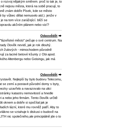
o rozvoj nějakým směrem. proč to tak je, to
cně nejsou města, která na sobě pracují, to
obně znám dobře Písek, kde se město
teré by vůbec dělat nemuselo atd.). jenže v
je na tom více zarážející. blíží se
s opravdu akčním plánem nebo vizí?
Odpovědět
ak "lázeňské město" pečuje o své centrum. Na
ady člověk nevidí, jak je rok dlouhý.
ých žulových - mimochodem původně
ují za laciné betové kšunty z Obi apod.
ekého Altenbergu nebo Geisingu, jak má
Odpovědět
vystavět. Nejlepší by bylo budovu Telecomu,
t se zemí a postavit původní domy s byty,
ezky uzavřelo a navazovalo na ulici
stránky katastru nemovitostí a hnedle
ovi a nebo jeho firmám. Tento člověk určitě
t oknem a dobře si spočítal jak je
ích lázní, které mu rovněž patří. Aby to
 vlákno se vztahuje k diskusi o budově na
JTH nic společného,ale principiálně jde o to