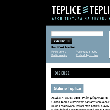
Rozšířené hledání:
Podle autora
Podle typu stavby
Podle lokality
Podle doby vzniku
Diskuse
Galerie Teplice
Založeno: 30. 03. 2010 | Počet příspěvků: 28
Galerie Teplice je projektem náhrady teplického 
(bude-li realizována) zařadí mezi největší stavb
svému řešení a poloze nepochybně ovlivní fungo