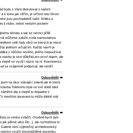
Rád budu s Vámi diskutovat o našich
 a k tomu jak věřím, je určeno toto fórum.
se jsou pochopitelně naše .Kritika a
o ji vítám, neboť netrpím pocitem
jinému tématu a tak se nechci příliš
ožná můžeme založit zcela samostatnou
ledkem celé řady vlivů ve kterých je názor
vždy jediným určujícím. Každý návrh je
blika z něčeho nového, jiného /nepoužíval
 stavby je sice důležitá pro první dojem, ale
stejně se vyvíjí i názor na ní. Koexistence
d se vzájemně podporují, ale neničí.
Odpovědět
sem na úkor stávající zeleně,ale té která
ýstavba Telekomu byla ve své době také
náměstí atp.a stejně to dopadne s
,"s menšími úpravami tu může klidně stát
Odpovědět
ěsta (a centra zvlášť). Osobně bych tam
 jak pěkné ulice šlo...), ale rozhodnout to
Galerie není výjimečný architektonický
co nejvíce využít shromážděné pozemky.