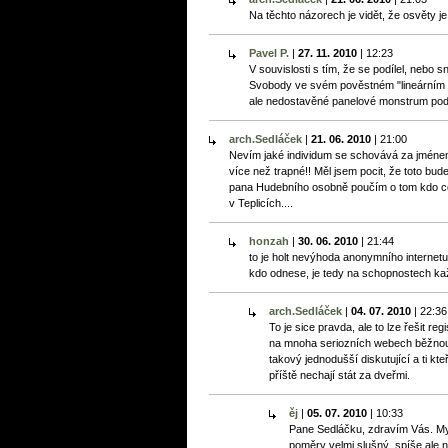
Na těchto názorech je vidět, že osvěty je
Pavel P.
|
27. 11. 2010
|
12:23
V souvislosti s tím, že se podílel, nebo
Svobody ve svém pověstném "lineárním st
ale nedostavěné panelové monstrum pod 
arch.Sedláček
|
21. 06. 2010
|
21:00
Nevím jaké individum se schovává za jméne
více než trapné!! Měl jsem pocit, že toto bude
pana Hudebního osobně poučím o tom kdo co r
v Teplicích....
honzah
|
30. 06. 2010
|
21:44
to je holt nevýhoda anonymního internetu
kdo odnese, je tedy na schopnostech ka
arch.Sedláček
|
04. 07. 2010
|
22:36
To je sice pravda, ale to lze řešit reg
na mnoha seriozních webech běžnou 
takový jednodušší diskutující a ti kt
příště nechají stát za dveřmi.
ěj
|
05. 07. 2010
|
10:33
Pane Sedláčku, zdravím Vás. My
poměry velmi slušný, spíše ale n