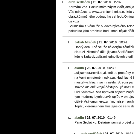
arch.sedláček
|
19. 07. 2010
|
15:07
Zdravím Vás. Pokud máte zájem vidět jaká je 
Vás odkázet na www.architekti-mise.cz kde v 
obrázků možného budoucího vzhledu.Omlouvá
diskuzi.
Souhlasím s Vámi, že budova bývalého Telec
pokud se jako architekt budu moci nějak přiči
Jakub Mráček
|
19. 07. 2010
|
20:41
Dobrý den. Zdá se, že některým záměr
diskuzi. Nicméně děkuji panu Sedláčkovi
kde je řada vizualizací jednotlivých studií
aladin
|
25. 07. 2010
|
00:39
asi jsem staromilec,ale mě se prostě ty m
na Vámi umístěném odkazu. Hadí lázně je
městských lázní se mi nelíbí. Střední pa
stavbě,ale obě krajní části jsou již dosti
ulici Kollárova. A to opravdu nejsem zapšk
tyto moderny bych stavěl spíše v okrajo
citlivě. Asi tomu nerozumím, nejsem arc
Teplic, kterému není lhostejné co se tu dě
aladin
|
25. 07. 2010
|
01:49
Pane Sedláčku. Detailně jsem si prošel t
arch.sedláček
|
25. 07. 2010
|
10:11