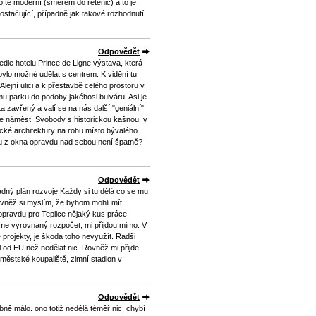
 té moderní (směrem do řetenic) a to je
ostačující, případně jak takové rozhodnutí
Odpovědět
vedle hotelu Prince de Ligne výstava, která
bylo možné udělat s centrem. K vidění tu
ejní ulici a k přestavbě celého prostoru v
 parku do podoby jakéhosi bulváru. Asi je
a zavřený a valí se na nás další "geniální"
kce náměstí Svobody s historickou kašnou, v
cké architektury na rohu místo bývalého
du z okna opravdu nad sebou není špatně?
Odpovědět
ádný plán rozvoje.Každy si tu dělá co se mu
ovněž si myslím, že byhom mohli mít
 opravdu pro Teplice nějaký kus práce
me vyrovnaný rozpočet, mi přijdou mimo. V
projekty, je škoda toho nevyužít. Radši
al od EU než nedělat nic. Rovněž mi přijde
 městské koupaliště, zimní stadion v
Odpovědět
bně málo. ono totiž nedělá téměř nic. chybí