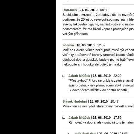
Rou.men
|
21. 06. 2010
|
08:50
Souhlasím s tvrzením, že budova těchto rozměrů
podivem, že 20 let po revoluci jsou mezi námi lid
stavby takového gigantu, namísto citlivého uzavř
nedomnívám, že rozšíření kapacit prodejních ploc
velkým přínosem.
zdenka
|
18. 06. 2010
|
12:52
Mně se Galerie vůbec nelíbí,proč musí být vše
vidím ty zdrátované koruny stromků kolem náměst
obchodů dost a dost,kdo bude v těchto jistě "lev
nekoupíte ani housku,ale butiků je mraky.
Jakub Mráček
|
18. 06. 2010
|
22:29
"Přestavbou" Prioru se přijde o zeleň značn
spíš prostor, který plánovačům zbyl. S mega
Budova těchto měřítek do centra nepatří.
Slávek Hudební
|
15. 06. 2010
|
10:47
Míšek ten se nestyděl, staré domy rozvalil a svý
Jakub Mráček
|
15. 06. 2010
|
17:59
Rýmovačka dobrá, ale - souvisí to s témate
arch.Sedláček
|
21. 06. 2010
|
21:03