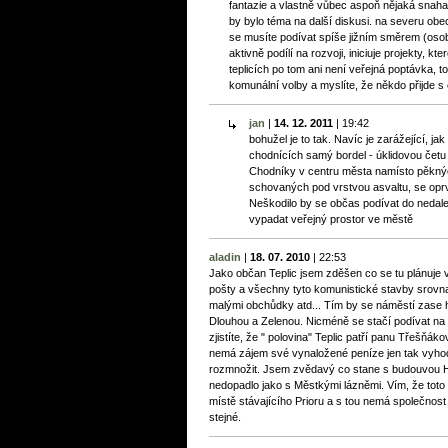
fantazie a vlastně vůbec aspoň nějaká snaha 
by bylo téma na další diskusi. na severu obe
se musíte podívat spíše jižním směrem (os
aktivně podílí na rozvoji, iniciuje projekty, k
teplicích po tom ani není veřejná poptávka, to 
komunální volby a myslíte, že někdo přijde 
jan
|
14. 12. 2011
|
19:42
bohužel je to tak. Navíc je zarážející, j
chodnících samý bordel - úklidovou četu t
Chodníky v centru města namísto pěkn
schovaných pod vrstvou asvaltu, se oprv
Neškodilo by se občas podívat do nedal
vypadat veřejný prostor ve městě
aladin
|
18. 07. 2010
|
22:53
Jako občan Teplic jsem zděšen co se tu plánuje 
pošty a všechny tyto komunistické stavby srovna
malými obchůdky atd... Tím by se náměstí zase h
Dlouhou a Zelenou. Nicméně se stačí podívat na 
zjistíte, že " polovina" Teplic patří panu Třešňák
nemá zájem své vynaložené peníze jen tak vyhodi
rozmnožit. Jsem zvědavý co stane s budouvou Had
nedopadlo jako s Městkými lázněmi. Vím, že toto
místě stávajícího Prioru a s tou nemá společnost 
stejné.