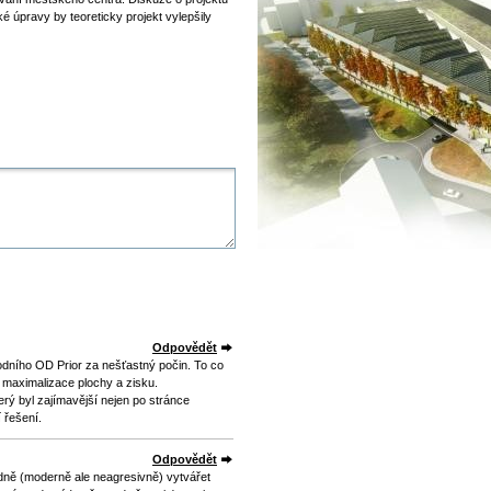
ké úpravy by teoreticky projekt vylepšily
Odpovědět
odního OD Prior za nešťastný počin. To co
 maximalizace plochy a zisku.
erý byl zajímavější nejen po stránce
 řešení.
Odpovědět
ně (moderně ale neagresivně) vytvářet