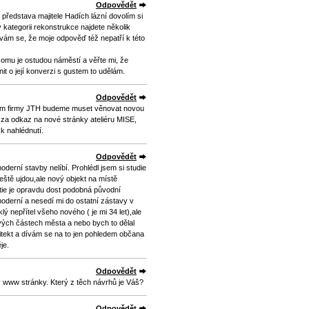
Odpovědět
představa majitele Hadích lázní dovolím si
kategorii rekonstrukce najdete několik
m se, že moje odpověď též nepatří k této
omu je ostudou náměstí a věřte mi, že
nit o její konverzi s gustem to udělám.
Odpovědět
ům firmy JTH budeme muset věnovat novou
 za odkaz na nové stránky ateliéru MISE,
 k nahlédnutí.
Odpovědět
oderní stavby nelíbí. Prohlédl jsem si studie
ště ujdou,ale nový objekt na místě
rtie je opravdu dost podobná původní
 moderní a nesedí mi do ostatní zástavy v
lý nepřítel všeho nového ( je mi 34 let),ale
vých částech města a nebo bych to dělal
hitekt a dívám se na to jen pohledem občana
je.
Odpovědět
y www stránky. Který z těch návrhů je Váš?
Odpovědět