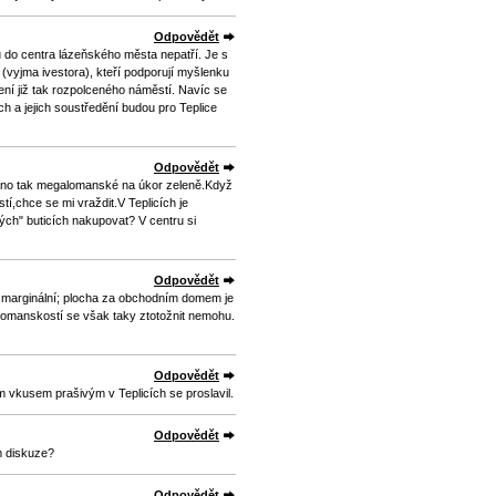
Odpovědět
 do centra lázeňského města nepatří. Je s
é (vyjma ivestora), kteří podporují myšlenku
ení již tak rozpolceného náměstí. Navíc se
h a jejich soustředění budou pro Teplice
Odpovědět
chno tak megalomanské na úkor zeleně.Když
í,chce se mi vraždit.V Teplicích je
ných" buticích nakupovat? V centru si
Odpovědět
ě marginální; plocha za obchodním domem je
lomanskostí se však taky ztotožnit nemohu.
Odpovědět
m vkusem prašivým v Teplicích se proslavil.
Odpovědět
m diskuze?
Odpovědět