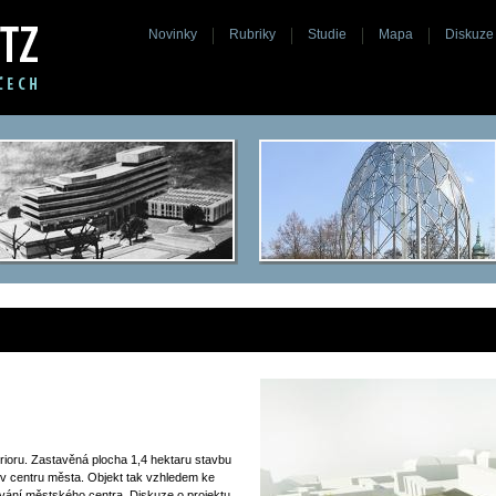
Novinky
Rubriky
Studie
Mapa
Diskuze
Prioru. Zastavěná plocha 1,4 hektaru stavbu
y v centru města. Objekt tak vzhledem ke
vání městského centra. Diskuze o projektu