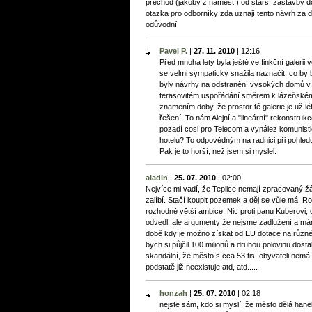
přechod (jakoby z náměstí) od starší zástavby do
otazka pro odborníky zda uznají tento návrh za d
odůvodní
Pavel P.
|
27. 11. 2010
|
12:16
Před mnoha lety byla ještě ve finkční galerii 
se velmi sympaticky snažila naznačit, co by 
byly návrhy na odstranění vysokých domů v Al
terasovitém uspořádání směrem k lázeňskému
znamením doby, že prostor té galerie je už lét
řešení. To nám Alejní a "lineární" rekonstru
pozadí cosi pro Telecom a vynález komunisti
hotelu? To odpovědným na radnici při pohle
Pak je to horší, než jsem si myslel.
aladin
|
25. 07. 2010
|
02:00
Nejvíce mi vadí, že Teplice nemají zpracovaný ž
zalíbí. Stačí koupit pozemek a děj se vůle má. R
rozhodně větší ambice. Nic proti panu Kuberovi,
odvedl, ale argumenty že nejsme zadlužení a má
době kdy je možno získat od EU dotace na různé 
bych si půjčil 100 milionů a druhou polovinu dost
skandální, že město s cca 53 tis. obyvateli nemá
podstatě již neexistuje atd, atd.....
honzah
|
25. 07. 2010
|
02:18
nejste sám, kdo si myslí, že město dělá hane