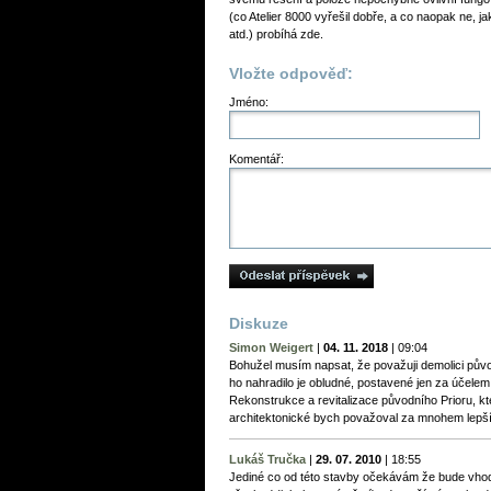
(co Atelier 8000 vyřešil dobře, a co naopak ne, ja
atd.) probíhá zde.
Vložte odpověď:
Jméno:
Komentář:
Diskuze
Simon Weigert
|
04. 11. 2018
|
09:04
Bohužel musím napsat, že považuji demolici pův
ho nahradilo je obludné, postavené jen za účelem
Rekonstrukce a revitalizace původního Prioru, kt
architektonické bych považoval za mnohem lepší
Lukáš Tručka
|
29. 07. 2010
|
18:55
Jediné co od této stavby očekávám že bude vhod