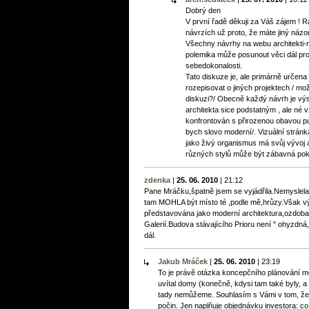
Dobrý den
V první řadě děkuji za Váš zájem ! 
návrzích už proto, že máte jiný názor
Všechny návrhy na webu architekti-mi
polemika může posunout věci dál prot
sebedokonalosti.
Tato diskuze je, ale primárně určena 
rozepisovat o jiných projektech / m
diskuzi?/ Obecně každý návrh je výs
architekta sice podstatným , ale né 
konfrontován s přirozenou obavou pu
bych slovo moderní/. Vizuální stránka
jako živý organismus má svůj vývoj a 
různých stylů může být zábavná poku
zdenka
|
25. 06. 2010
|
21:12
Pane Mráčku,špatně jsem se vyjádřila.Nemyslela j
tam MOHLA být místo té ,podle mě,hrůzy.Však v
představována jako moderní architektura,ozdoba 
Galerií.Budova stávajícího Prioru není " ohyzdná
dál.
Jakub Mráček
|
25. 06. 2010
|
23:19
To je právě otázka koncepčního plánování m
uvítal domy (konečně, kdysi tam také byly, a o
tady nemůžeme. Souhlasím s Vámi v tom, že 
počin. Jen naplňuje objednávku investora: 