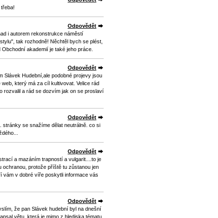
 třeba!
Odpovědět
 snad i autorem rekonstrukce náměstí
ylu", tak rozhodně! Něchtěl bych se plést,
Obchodní akademií je také jeho práce.
Odpovědět
m Slávek Hudební,ale podobné projevy jsou
 web, který má za cíl kultivovat. Velice rád
ozvalil a rád se dozvím jak on se proslaví
Odpovědět
. stránky se snažíme dělat neutrálně. co si
ždého...
Odpovědět
istrací a mazáním trapností a vulgarit....to je
ochranou, protože příště tu zůstanou jen
eří vám v dobré víře poskytli informace vás
Odpovědět
slím, že pan Slávek hudební byl na dnešní
apsal větu, která je mimo z hlediska tématu