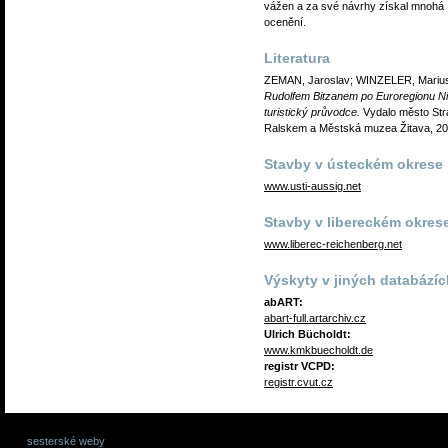
vážen a za své návrhy získal mnohá
ocenění.
Literatura
ZEMAN, Jaroslav; WINZELER, Mariu
Rudolfem Bitzanem po Euroregionu Ni
turistický průvodce.
Vydalo město Str
Ralskem a Městská muzea Žitava, 20
Stavby v ústeckém okrese
www.usti-aussig.net
Stavby v libereckém okres
www.liberec-reichenberg.net
Výskyty v jiných databázíc
abART:
abart-full.artarchiv.cz
Ulrich Bücholdt:
www.kmkbuecholdt.de
registr VCPD:
registr.cvut.cz
sesterské weby