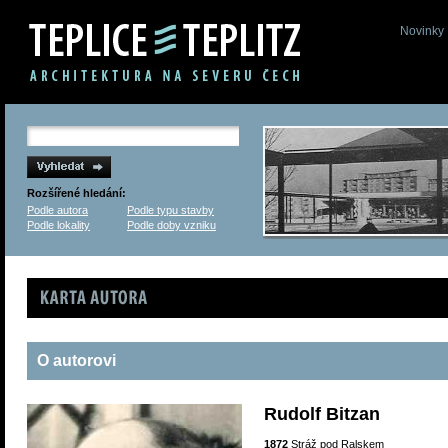
Novinky
Rozšířené hledání:
Podle autora
Podle typu stavby
Podle lokality
Podle doby vzniku
Karta autora
O autorovi
Rudolf Bitzan
1872
Stráž pod Ralskem