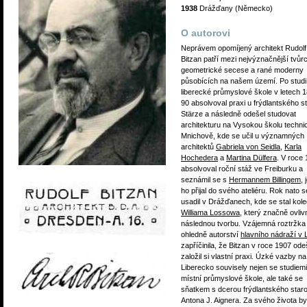
1938
Drážďany (Německo)
O autorovi
Neprávem opomíjený architekt Rudolf
Bitzan patří mezi nejvýznačnější tvůr
geometrické secese a rané moderny
působících na našem území. Po studi
liberecké průmyslové škole v letech 
90 absolvoval praxi u frýdlantského st
Stärze a následně odešel studovat
architekturu na Vysokou školu techni
Mnichově, kde se učil u významných
architektů
Gabriela von Seidla
,
Karla
Hochedera
a
Martina Dülfera
. V roce
absolvoval roční stáž ve Freiburku a
seznámil se s
Hermannem Billingem
, 
ho přijal do svého ateliéru. Rok nato s
usadil v Drážďanech, kde se stal kol
Williama Lossowa
, který značně ovlivn
následnou tvorbu. Vzájemná roztržka
ohledně autorství
hlavního nádraží v 
zapříčinila, že Bitzan v roce 1907 ode
založil si vlastní praxi. Úzké vazby na
Liberecko souvisely nejen se studiem
místní průmyslové škole, ale také se
sňatkem s dcerou frýdlantského star
Antona J. Aignera. Za svého života by