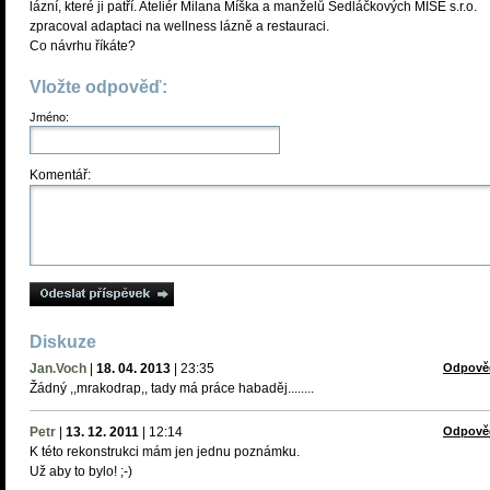
lázní, které ji patří. Ateliér Milana Míška a manželů Sedláčkových MISE s.r.o.
zpracoval adaptaci na wellness lázně a restauraci.
Co návrhu říkáte?
Vložte odpověď:
Jméno:
Komentář:
Diskuze
Jan.Voch
|
18. 04. 2013
|
23:35
Odpově
Žádný ,,mrakodrap,, tady má práce habaděj........
Petr
|
13. 12. 2011
|
12:14
Odpově
K této rekonstrukci mám jen jednu poznámku.
Už aby to bylo! ;-)