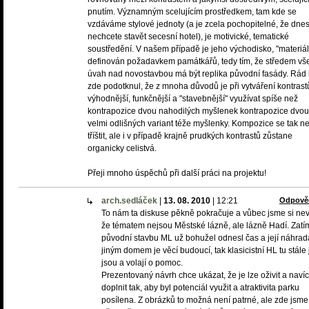
pnutím. Významným scelujícím prostředkem, tam kde se
vzdáváme stylové jednoty (a je zcela pochopitelné, že dne
nechcete stavět secesní hotel), je motivické, tematické
soustředění. V našem případě je jeho východisko, "materiál
definován požadavkem památkářů, tedy tím, že středem vš
úvah nad novostavbou má být replika původní fasády. Rád
zde podotknul, že z mnoha důvodů je při vytváření kontrast
výhodnější, funkčnější a "stavebnější" využívat spíše než
kontrapozice dvou nahodilých myšlenek kontrapozice dvou
velmi odlišných variant téže myšlenky. Kompozice se tak 
tříštit, ale i v případě krajně prudkých kontrastů zůstane
organicky celistvá.
Přeji mnoho úspěchů při další práci na projektu!
arch.sedláček
|
13. 08. 2010
|
12:21
Odpově
To nám ta diskuse pěkně pokračuje a vůbec jsme si nev
že tématem nejsou Městské lázně, ale lázně Hadí. Zatí
původní stavbu ML už bohužel odnesl čas a její náhrad
jiným domem je věcí budoucí, tak klasicistní HL tu stále 
jsou a volají o pomoc.
Prezentovaný návrh chce ukázat, že je lze oživit a navíc
doplnit tak, aby byl potenciál využit a atraktivita parku
posílena. Z obrázků to možná není patrné, ale zde jsme