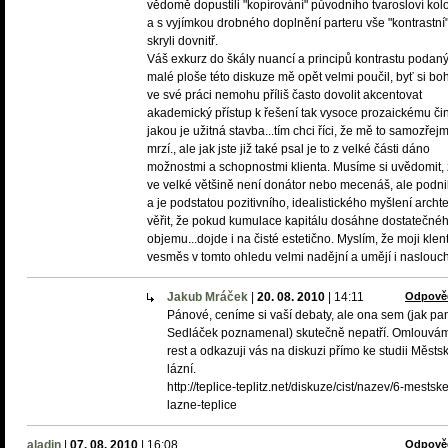
vědomě dopustili "kopírování" původního tvarosloví ko
a s vyjímkou drobného doplnění parteru vše "kontrastní
skryli dovnitř.
Váš exkurz do škály nuancí a principů kontrastu podan
malé ploše této diskuze mě opět velmi poučil, byť si bo
ve své práci nemohu příliš často dovolit akcentovat
akademický přístup k řešení tak vysoce prozaickému či
jakou je užitná stavba...tím chci říci, že mě to samozřej
mrzí., ale jak jste již také psal je to z velké části dáno
možnostmi a schopnostmi klienta. Musíme si uvědomit, 
ve velké většině není donátor nebo mecenáš, ale podni
a je podstatou pozitivního, idealistického myšlení archt
věřit, že pokud kumulace kapitálu dosáhne dostatečné
objemu...dojde i na čisté estetično. Myslím, že moji klent
vesměs v tomto ohledu velmi nadějní a umějí i naslouch
Jakub Mráček
|
20. 08. 2010
|
14:11
Odpově
Pánové, ceníme si vaší debaty, ale ona sem (jak pa
Sedláček poznamenal) skutečně nepatří. Omlouvám
rest a odkazuji vás na diskuzi přímo ke studii Městs
lázní.
http://teplice-teplitz.net/diskuze/cist/nazev/6-mestske
lazne-teplice
aladin
|
07. 08. 2010
|
16:08
Odpově