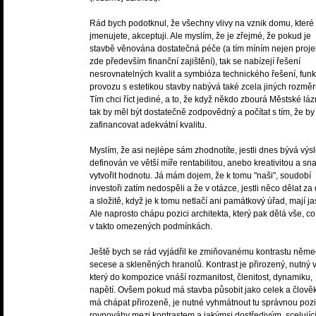
Rád bych podotknul, že všechny vlivy na vznik domu, které
jmenujete, akceptuji. Ale myslím, že je zřejmé, že pokud je
stavbě věnována dostatečná péče (a tím míním nejen projek
zde především finanční zajištění), tak se nabízejí řešení
nesrovnatelných kvalit a symbióza technického řešení, funk
provozu s estetikou stavby nabývá také zcela jiných rozměr
Tím chci říct jediné, a to, že když někdo zbourá Městské láz
tak by měl být dostatečně zodpovědný a počítat s tím, že by
zafinancovat adekvátní kvalitu.
Myslím, že asi nejlépe sám zhodnotíte, jestli dnes bývá výs
definován ve větší míře rentabilitou, anebo kreativitou a s
vytvořit hodnotu. Já mám dojem, že k tomu "naši", soudobí
investoři zatím nedospěli a že v otázce, jestli něco dělat za
a složitě, když je k tomu netlačí ani památkový úřad, mají ja
Ale naprosto chápu pozici architekta, který pak dělá vše, co
v takto omezených podmínkách.
Ještě bych se rád vyjádřil ke zmiňovanému kontrastu něm
secese a skleněných hranolů. Kontrast je přirozený, nutný v
který do kompozice vnáší rozmanitost, členitost, dynamiku,
napětí. Ovšem pokud má stavba působit jako celek a člověk 
má chápat přirozeně, je nutné vyhmátnout tu správnou pozi
rovnováhy mezi kontrastem a jakýmsi dostředivým, scelujíc