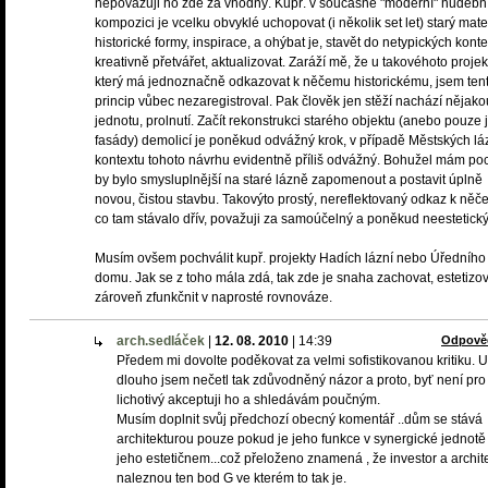
nepovažuji ho zde za vhodný. Kupř. v současné "moderní" hudebn
kompozici je vcelku obvyklé uchopovat (i několik set let) starý mater
historické formy, inspirace, a ohýbat je, stavět do netypických konte
kreativně přetvářet, aktualizovat. Zaráží mě, že u takovéhoto projek
který má jednoznačně odkazovat k něčemu historickému, jsem ten
princip vůbec nezaregistroval. Pak člověk jen stěží nachází nějako
jednotu, prolnutí. Začít rekonstrukci starého objektu (anebo pouze 
fasády) demolicí je poněkud odvážný krok, v případě Městských láz
kontextu tohoto návrhu evidentně příliš odvážný. Bohužel mám poci
by bylo smysluplnější na staré lázně zapomenout a postavit úplně
novou, čistou stavbu. Takovýto prostý, nereflektovaný odkaz k něč
co tam stávalo dřív, považuji za samoúčelný a poněkud neestetický
Musím ovšem pochválit kupř. projekty Hadích lázní nebo Úředního
domu. Jak se z toho mála zdá, tak zde je snaha zachovat, estetizov
zároveň zfunkčnit v naprosté rovnováze.
arch.sedláček
|
12. 08. 2010
|
14:39
Odpově
Předem mi dovolte poděkovat za velmi sofistikovanou kritiku. 
dlouho jsem nečetl tak zdůvodněný názor a proto, byť není pr
lichotivý akceptuji ho a shledávám poučným.
Musím doplnit svůj předchozí obecný komentář ..dům se stává
architekturou pouze pokud je jeho funkce v synergické jednotě
jeho estetičnem...což přeloženo znamená , že investor a archit
naleznou ten bod G ve kterém to tak je.