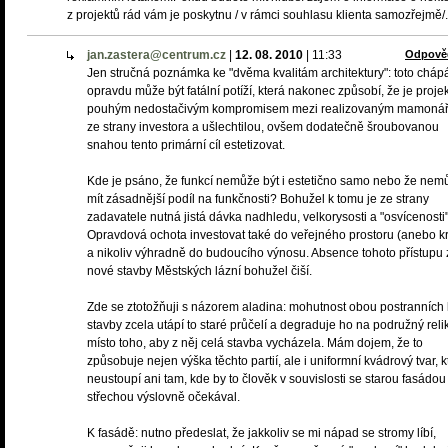
z projektů rád vám je poskytnu / v rámci souhlasu klienta samozřejmě/.
jan.zastera@centrum.cz
|
12. 08. 2010
|
11:33
Odpově
Jen stručná poznámka ke "dvěma kvalitám architektury": toto cháp
opravdu může být fatální potíží, která nakonec způsobí, že je projek
pouhým nedostačivým kompromisem mezi realizovaným mamonář
ze strany investora a ušlechtilou, ovšem dodatečně šroubovanou
snahou tento primární cíl estetizovat.
Kde je psáno, že funkcí nemůže být i estetično samo nebo že nem
mít zásadnější podíl na funkčnosti? Bohužel k tomu je ze strany
zadavatele nutná jistá dávka nadhledu, velkorysosti a "osvícenosti"
Opravdová ochota investovat také do veřejného prostoru (anebo kr
a nikoliv výhradně do budoucího výnosu. Absence tohoto přístupu 
nové stavby Městských lázní bohužel čiší.
Zde se ztotožňuji s názorem aladina: mohutnost obou postranních 
stavby zcela utápí to staré průčelí a degraduje ho na podružný relik
místo toho, aby z něj celá stavba vycházela. Mám dojem, že to
způsobuje nejen výška těchto partií, ale i uniformní kvádrový tvar, k
neustoupí ani tam, kde by to člověk v souvislosti se starou fasádou
střechou výslovně očekával.
K fasádě: nutno předeslat, že jakkoliv se mi nápad se stromy líbí,