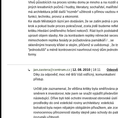
Vlivů působících na proces vzniku domu je mnoho a na rozdíl 
jiných kreativních počinů / hudby, literatury, sochařství, malířství
má architektura ještě další "rozměr" užitnosti s přímou vazbou 
funkci, techniku, provoz a ekonomii.
Ke studii Městských lázní jen dodávám, že se zatím jedná o prv
krok a pokud bude proces pokračovat, zcela jistě budeme refle
kritiku.Hledání úměřeného řešení nekončí. Rád bych podstatn
upravil objem stavby. Ale za kontrastem repliky německé secese.
mimochodem replika fasády je požadována památkáří / ...se
skleněnými hranoly křídel si stojím, přičemž si uvědomuji , že b
"jednodušší" a méně kontroverzní navrhnout nový dům jednot
formy.
jan.zastera@centrum.cz
|
12. 08. 2010
|
18:11
Odpově
Díky za odpověď, moc mě těší Váš vstřícný, komunikativní
přístup.
Určitě jste zaznamenal, že většina kritiky byla směřována 
směrem k investorovi, kde jsem se snažil vyjádřit předevší
následující. Dříve byli lidé ochotni investovat obrovské úsilí
prostředky do oné estetické roviny architektury: estetická
bohatost byla nejen nějakým obligátním přívažkem, ale zce
rovnocennou přirozeností stavby stejně jako schody do pat
(rozuměj užitnost).