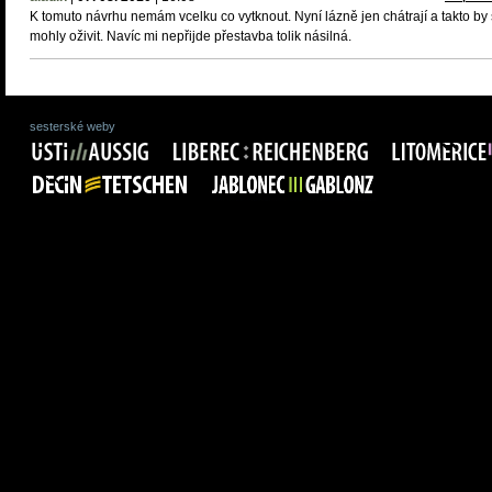
K tomuto návrhu nemám vcelku co vytknout. Nyní lázně jen chátrají a takto by
mohly oživit. Navíc mi nepřijde přestavba tolik násilná.
sesterské weby