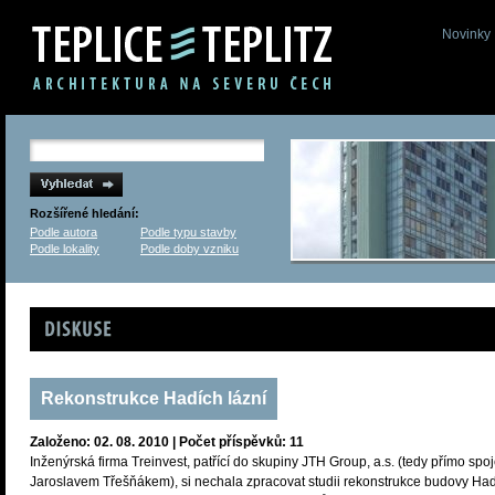
Novinky
Rozšířené hledání:
Podle autora
Podle typu stavby
Podle lokality
Podle doby vzniku
Diskuse
Rekonstrukce Hadích lázní
Založeno: 02. 08. 2010 | Počet příspěvků: 11
Inženýrská firma Treinvest, patřící do skupiny JTH Group, a.s. (tedy přímo spo
Jaroslavem Třešňákem), si nechala zpracovat studii rekonstrukce budovy Ha