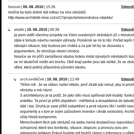
honzah
|
09. 08. 2010
|
15:26
Odpově
možná by bylo dobré dát odkaz na více obrázků:
http://www.architekti-mise.cz/cs/17/projects/rekonstrukce-objektu/
aladin
|
10. 08. 2010
|
00:39
Odpově
já jsem viděl všechny projekty na Vámi uvedených stránkách již v minulost
stále k tomuto návrhu nemám výhrady. Poměrně se mi to líbí. Pořád lepší 
stávající situace, kdy budova jen chátrá a za pár let by se zbourala s
argumentem, že ohrožuje okolní chodce.
Nejvíce se mi příčí zamýšlená stavba hotelu místo bývalých městských lázn
se mi skutečně nelíbí ani trochu. Obě krají partie jsou tak veliké, že se ztrá
střed, který jediný připomíná původní stavbu.
arch.sedláček
|
10. 08. 2010
|
12:49
Odpově
Těším mě . že se vůbec našel někdo, jenž ztratil pár minut, aby si proh
obrázky a má názor.
S architekturou je ta potíž, že jako dílo musí splňovat dvě kvality: funkci
estetiku. Ta první je příliš objektivní - měřitelná a dosaditelná do tabul
dáti / dal. Druhá je zase příliš subjektivní a proti názoru líbí / nelíbí neex
argumenty a v tom je svým způsobem investor i divák svobodný. Archit
vždy hledá kompromis.
Mimochodem těch pár obrázků na webu nemá dostaečnou vypovídací
schopnost, které bez kontextu, situace, dispozic a provozu jsou jen
reklamním letákem.Pokud budete mít hlubší zájem o informace o někt