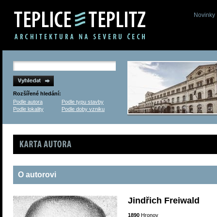
Novinky
Rozšířené hledání:
Podle autora
Podle typu stavby
Podle lokality
Podle doby vzniku
Karta autora
O autorovi
Jindřich Freiwald
1890
Hronov