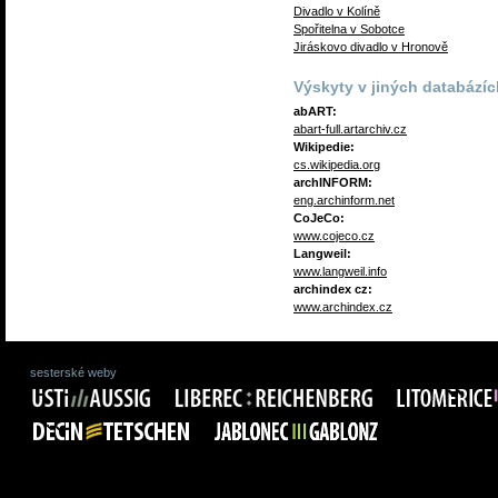
Divadlo v Kolíně
Spořitelna v Sobotce
Jiráskovo divadlo v Hronově
Výskyty v jiných databázíc
abART:
abart-full.artarchiv.cz
Wikipedie:
cs.wikipedia.org
archINFORM:
eng.archinform.net
CoJeCo:
www.cojeco.cz
Langweil:
www.langweil.info
archindex cz:
www.archindex.cz
sesterské weby