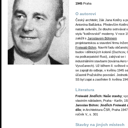
1945
Praha
O autorovi
Český architekt, žák Jana Kotěry a po
Antonína Balšánka. Především Kotěro
natolik ovlivněn, že dlouho setrvával 
stylu "kotěrovské" moderny. V roce 1
založil s
Jaroslavem Böhmem
projektantskou a stavební firmu Inžen
Freiwald-Böhm
. Navrhl řadu občansk
budov i dělnických kolonií (Duchcov,
na podkarpatské Rusi), zabýval se i
industriálními stavbami (továrna Aero
Vysočanech). Už během II. světové v
se zapojil do odboje, v květnu 1945 s
účastnil Pražského povstání. Jednot
SS byl zajat a zastřelen 9. května 194
Literatura
Freiwald Jindřich: Naše stavby
; vy
vlastním nákladem, Praha - Karlín, 1
Jaroslav Böhm: Jindřich Freiwald 
dílo
; in Architektura ČSR, Praha 1947
ročník V., s. 301
Stavby na jiných místech