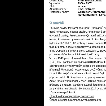
Účel stavby:
Průmyslová stavba
Výstavba:
1906 - 1907
Sloh:
secese
Aktuální název:
ETZ Bystřany
Historický název:
Gebrüder Grohmann: B
Rotgarnfärberei; Korda
O stavbě
Barevna bavlny textilářského rodu Grohmannů fu
době konjunktury nechali bratři Grohmannové pos
egyptské bavlny. Projektantem výstavné etážovky
moderní ocelovou nýtovanou konstrukcí od fir
byl v letech 1906–1907 teplický stavitel Johann 
také přízemní šedový sál barevny a kotelnu se z
firma Dobson & Barlow, Bolton, Lancashire. Stavb
pro severní Čechy typické textilní etážovky.
V roce 1940 převzali závodi bratři Fischerové z
1945, 1950 začleněn do podniku KORDA Horní Litvín
Elektrotechnickým závodům Teplice. Po úpadku s
přitom ještě relativně nedávno byla využívána. V
Ústeckého kraje" získal areál v konkurenci čtyř da
připravená lokalita k opětovnému průmyslovému v
Autoři tohoto webu podali v roce 2010 na ministe
přádelny za kulturní památku. Na počátku února 
za památku neprohlásilo. 10. února 2014 byla za
zůstane alespoň komín.
Článek o demolici přádelny na idnes.cz
Článek o rodině Grohmannových najdete
zde
.