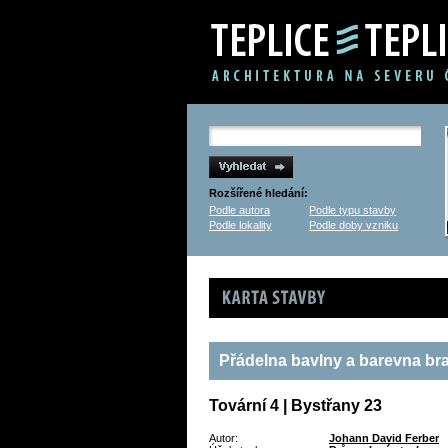
Rozšířené hledání:
Podle autora
Podle typu stavby
Podle lokality
Podle doby vzniku
Karta stavby
Přádelna bavlny a barevna br
Tovární 4 | Bystřany 23
Autor:
Johann David Ferber