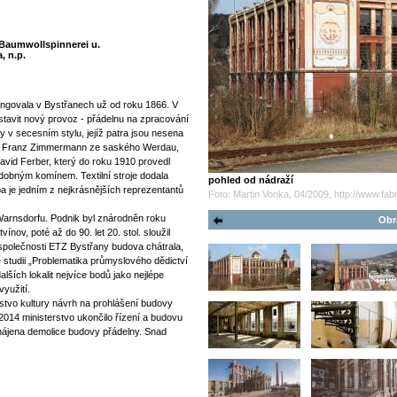
aumwollspinnerei u.
, n.p.
ngovala v Bystřanech už od roku 1866. V
tavit nový provoz - přádelnu na zpracování
 v secesním stylu, jejíž patra jsou nesena
my Franz Zimmermann ze saského Werdau,
David Ferber, který do roku 1910 provedl
dobným komínem. Textilní stroje dodala
pohled od nádraží
a je jedním z nejkrásnějších reprezentantů
Foto: Martin Vonka, 04/2009, http://www.fabr
 Warnsdorfu. Podnik byl znárodněn roku
Obr
ov, poté až do 90. let 20. stol. sloužil
polečnosti ETZ Bystřany budova chátrala,
e studii „Problematika průmyslového dědictví
lších lokalit nejvíce bodů jako nejlépe
yužití.
rstvo kultury návrh na prohlášení budovy
2014 ministerstvo ukončilo řízení a budovu
hájena demolice budovy přádelny. Snad