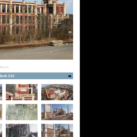
iky.cz
ázek 1/15