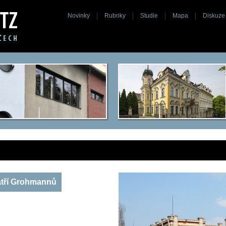
Novinky
Rubriky
Studie
Mapa
Diskuze
atří Grohmannů