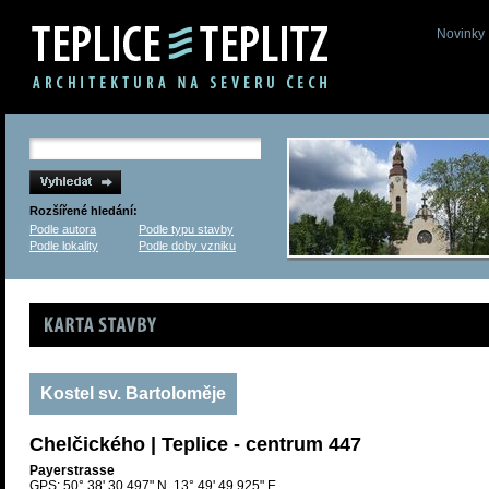
Novinky
Rozšířené hledání:
Podle autora
Podle typu stavby
Podle lokality
Podle doby vzniku
Karta stavby
Kostel sv. Bartoloměje
Chelčického | Teplice - centrum 447
Payerstrasse
GPS: 50° 38' 30.497" N, 13° 49' 49.925" E