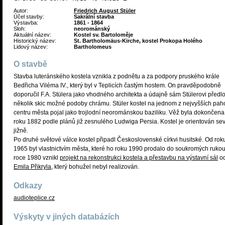
Autor:
Friedrich August Stüler
Účel stavby:
Sakrální stavba
Výstavba:
1861 - 1864
Sloh:
neorománský
Aktuální název:
Kostel sv. Bartoloměje
Historický název:
St. Bartholomäus-Kirche, kostel Prokopa Holého
Lidový název:
Bartholomeus
O stavbě
Stavba luteránského kostela vznikla z podnětu a za podpory pruského krále
Bedřicha Viléma IV., který byl v Teplicích častým hostem. On pravděpodobně
doporučil F.A. Stülera jako vhodného architekta a údajně sám Stülerovi předlo
několik skic možné podoby chrámu. Stüler kostel na jednom z nejvyšších pah
centru města pojal jako trojlodní neorománskou baziliku. Věž byla dokončena
roku 1882 podle plánů již zesnulého Ludwiga Persia. Kostel je orientován se
jižně.
Po druhé světové válce kostel připadl Československé církvi husitské. Od rok
1965 byl vlastnictvím města, které ho roku 1990 prodalo do soukromých rukou
roce 1980 vznikl
projekt na rekonstrukci kostela a přestavbu na výstavní sál
o
Emila Přikryla
, který bohužel nebyl realizován.
Odkazy
audioteplice.cz
Výskyty v jiných databázích