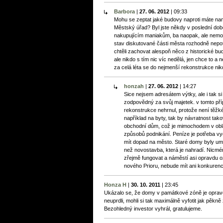
Barbora
|
27. 06. 2012
|
09:33
Mohu se zeptat jaké budovy naproti máte nam
Městský úřad? Byl jste někdy v poslední d
nakupujícím maniakům, ba naopak, ale nemo
stav diskutované části města rozhodně nepot
chtěli zachovat alespoň něco z historické bud
ale nikdo s tím nic víc nedělá, jen chce to a n
za celá léta se do nejmenší rekonstrukce nik
honzah
|
27. 06. 2012
|
14:27
Sice nejsem adresátem výtky, ale i tak si
zodpovědný za svůj majetek. v tomto pří
rekonstrukce nehrnul, protože není těžké
například na byty, tak by návratnost tako
obchodní dům, což je mimochodem v oblas
způsobů podnikání. Peníze je potřeba vyd
mít dopad na město. Staré domy byly um
než novostavba, která je nahradí. Nicm
zřejmě fungovat a náměstí asi opravdu o
nového Prioru, nebude mít ani konkurenc
Honza H
|
30. 10. 2011
|
23:45
Ukázalo se, že domy v památkové zóně je opravdu
neuprdli, mohli si tak maximálně vyfotit jak pěkn
Bezohledný investor vyhrál, gratulujeme.