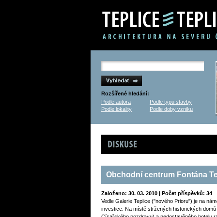
Rozšířené hledání:
Podle autora
Podle typu stavby
Podle lokality
Podle doby vzniku
Diskuse
Obchodní centrum Fontána Te
Založeno: 30. 03. 2010 | Počet příspěvků: 34
Vedle Galerie Teplice ("nového Prioru") je na ná
investice. Na místě stržených historických domů 
Císařského pozdravu) a nedostavěného hotelu ra