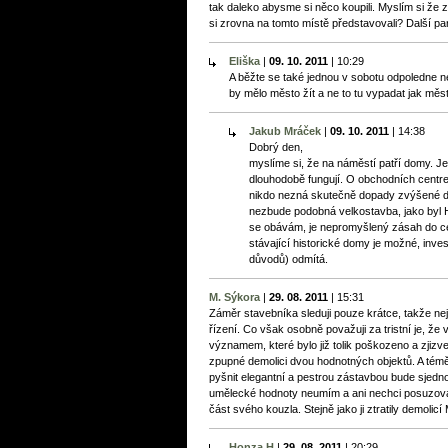
tak daleko abysme si něco koupili. Myslím si že z
si zrovna na tomto místě představovali? Další park
Eliška
|
09. 10. 2011
|
10:29
A běžte se také jednou v sobotu odpoledne n
by mělo město žít a ne to tu vypadat jak měs
Jakub Mráček
|
09. 10. 2011
|
14:38
Dobrý den,
myslíme si, že na náměstí patří domy. J
dlouhodobě fungují. O obchodních centre
nikdo nezná skutečně dopady zvýšené do
nezbude podobná velkostavba, jako byl H
se obávám, je nepromyšlený zásah do ce
stávající historické domy je možné, inv
důvodů) odmítá.
M. Sýkora
|
29. 08. 2011
|
15:31
Záměr stavebníka sleduji pouze krátce, takže 
řízení. Co však osobně považuji za tristní je, že v
významem, které bylo již tolik poškozeno a zjizv
zpupné demolici dvou hodnotných objektů. A téměř
pyšnit elegantní a pestrou zástavbou bude sjedno
umělecké hodnoty neumím a ani nechci posuzovat. 
část svého kouzla. Stejně jako ji ztratily demolic
Honza H
|
29. 08. 2011
|
20:29