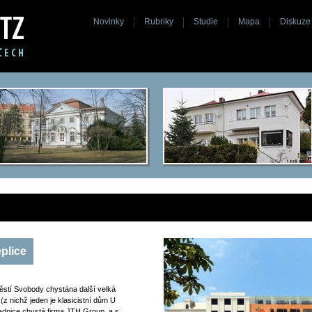
Novinky
Rubriky
Studie
Mapa
Diskuze
plice
městí Svobody chystána další velká
(z nichž jeden je klasicistní dům U
dnice chystá firma JTH Group, a.s.,