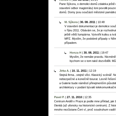
Pane Sýkora, o demolici domů zdaleka ještě n
stavební odbor magistrátu) loni povolili pouz
domů. Domy jsou součástí městské památkové
M. Sýkora
|
30. 08. 2011
|
10:48
V stavební dokumentaci je demolice součá
v říjnu 2011. Obávám se, že je rozhodnuto
ještě větší lumpárna. Vytvořit kulisu a t
MPZ. Myslím, že podobné případy v Něme
případem.
Honza H
|
30. 08. 2011
|
19:47
Myslím, že nemáte pravdu. Nicméně 
bychom se o tom také dozvěděli. Mů
Jirka A.
|
10. 11. 2011
|
12:19
Stejná firma...stejné věci. Klasický scénář. N
nebezpečné a konečně bourat. Levně řešení 
a Galerie bude náměstí přinejmenším působit
architektury v podání bývalé telekomunikační
Pavel P.
|
27. 11. 2010
|
12:35
Centrum Anděl v Praze je podle mne příklad, jak 
členitá (až ufonsky na historické centrum). Z his
mnoho nezůstane.Čert ví, proč soudruhum vadil hot