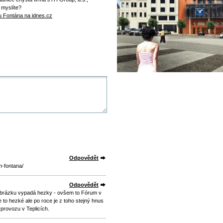
u myslíte?
ru Fontána na idnes.cz
Odpovědět
m-fontana/
Odpovědět
 obrázku vypadá hezky - ovšem to Fórum v
 to hezké ale po roce je z toho stejný hnus
provozu v Teplicích.