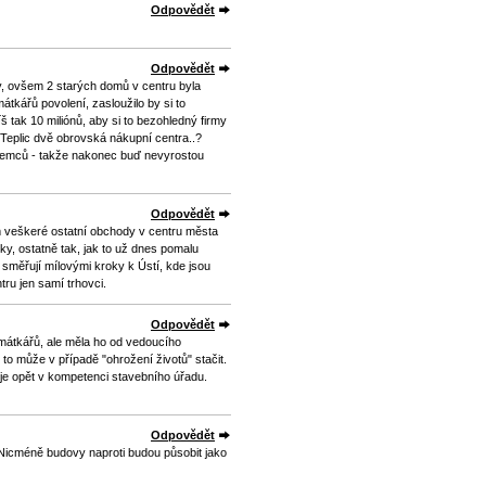
Odpovědět
Odpovědět
y, ovšem 2 starých domů v centru byla
tkářů povolení, zasloužilo by si to
š tak 10 miliónů, aby si to bezohledný firmy
 Teplic dvě obrovská nákupní centra..?
jemců - takže nakonec buď nevyrostou
Odpovědět
 veškeré ostatní obchody v centru města
, ostatně tak, jak to už dnes pomalu
směřují mílovými kroky k Ústí, kde jsou
tru jen samí trhovci.
Odpovědět
mátkářů, ale měla ho od vedoucího
to může v případě "ohrožení životů" stačit.
a je opět v kompetenci stavebního úřadu.
Odpovědět
.Nicméně budovy naproti budou působit jako