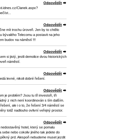
Odpovědět
sti.idnes.cz/Clanek.aspx?
číst...
Odpovědět
ne mít trochu úroveň. Jen by to chtělo
u bývalého Telecomu a postavit na jeho
kem budov na náměstí !!!
Odpovědět
em si jistý, jestli demolice dvou historických
veň náměstí.
Odpovědět
edá levné, nikoli dobré řešení.
Odpovědět
 je problém? Jsou tu tři investoři, tři
dný z nich není koordinován s tím dalším.
ešení, ale i o to, že řešení 3/4 náměstí se
ěry totiž nadlouho ovlivní veřejný prostor.
Odpovědět
 nedostavěný hotel, který se pomalu
 sebe nebo cokoliv jiného tak jedete do
 pěkný prd. Alespoň nebudeme muset jezdit