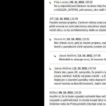
Filip Landa
|
05. 11. 2011
|
00:30
No a odpovědi pod článkem na idnes http://u
c=A111104_1679766_usti-zpravy_oks radši ne
Jiří
|
12. 10. 2011
|
21:49
Fandím tomuto projektu. Centrum města snad zač
ještě srovnat se zemí plechovou ohyzdnou stavb
místě něco, co by architektonicky ladilo se zbyt
Honza H
|
12. 10. 2011
|
21:51
Bez ohledu na to, jaký je zbytek projektu, nejs
domů v památkové zóně opravdu zvedne úro
Jakub Mráček
|
13. 10. 2011
|
07:35
Minimálně to ukazuje na to, že investor hl
Jakub Mráček
|
13. 10. 2011
|
07:34
Dobrý den, pane Jiří, nemyslíte, že právě v tom
strany náměstí. Každý má jeden záměr - a žá
Nejde jen o stavební památky nebo dopravní ř
nesmí nechat na libovůli investorů. Jejich zám
Eliška
|
09. 10. 2011
|
10:25
myslím si, že to bude vypadat rozhodně lépe než
rozpadá! a upřímně,když si chcete koupit něco na
Drážďan nebo do Prahy,protože Olympie stojí za