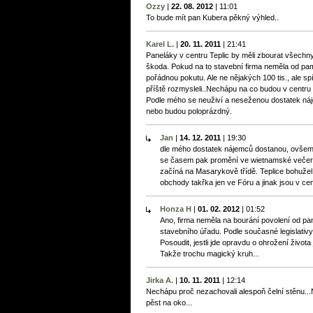
Ozzy
|
22. 08. 2012
|
11:01
To bude mít pan Kubera pěkný výhled..
Karel L.
|
20. 11. 2011
|
21:41
Paneláky v centru Teplic by měli zbourat všechn
škoda. Pokud na to stavební firma neměla od pamá
pořádnou pokutu. Ale ne nějakých 100 tis., ale spí
příště rozmysleli..Nechápu na co budou v centru
Podle mého se neuživí a neseženou dostatek ná
nebo budou poloprázdný.
Jan
|
14. 12. 2011
|
19:30
dle mého dostatek nájemců dostanou, ovšem
se časem pak promění ve wietnamské večerky
začíná na Masarykově třídě. Teplice bohužel 
obchody takřka jen ve Fóru a jinak jsou v cen
Honza H
|
01. 02. 2012
|
01:52
Ano, firma neměla na bourání povolení od pa
stavebního úřadu. Podle současné legislativy 
Posoudit, jestli jde opravdu o ohrožení život
Takže trochu magický kruh...
Jirka A.
|
10. 11. 2011
|
12:14
Nechápu proč nezachovali alespoň čelní stěnu..
pěst na oko...