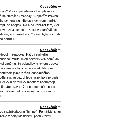
Odpovědět
ysli? Prior či panelákové komplexy, či
obě na Náměstí Svobody? Nepatřím zrovna k
hu se neozvat. Nákupní centrum nynější
opí, ba naopak. No a co vzkázat těm, kteří
ovy? Snas jen toto "Kritizovat umí většina,
ebo to, ani památkáři :)", času bylo dost, ale
do nehrnul.
Odpovědět
 dovolím reagovat. Každý majitel je
padě se majitel dvou historických domů do
 si spočítat, že pokud by je rekonstruoval
vé investice byla o mnoho let delší než
ti realit jeden z těch jednodušších
ělat rychle bez ohledu na to, jaký to bude
ělecky a historicky mnohem hodnotnější
éně máte pravdu, že obchodní dům bude
živí. Navíc pokud se nezmátoří investor
i.
Odpovědět
 možné zbourat "jen tak". Památkáři si ani
ě zdivo z doby klasicismu padá k zemi.