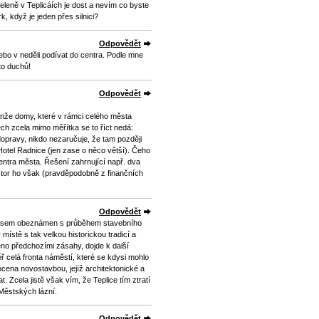
eleně v Teplicáích je dost a nevím co byste
, když je jeden přes silnici?
Odpovědět
ebo v neděli podívat do centra. Podle mne
to duchů!
Odpovědět
enže domy, které v rámci celého města
ch zcela mimo měřítka se to říct nedá:
pravy, nikdo nezaručuje, že tam později
otel Radnice (jen zase o něco větší). Čeho
ntra města. Řešení zahrnující např. dva
estor ho však (pravděpodobně z finančních
Odpovědět
nejsem obeznámen s průběhem stavebního
 místě s tak velkou historickou tradicí a
eno předchozími zásahy, dojde k další
 celá fronta náměstí, které se kdysi mohlo
cena novostavbou, jejíž architektonické a
Zcela jistě však vím, že Teplice tím ztratí
í Městských lázní.
Odpovědět