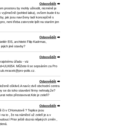
Odpovědět
m prostoru by mohly uškodit, nicméně je
k vyjímečně (pohled laika), ovšem bude-li tu
by, jak jsou navrženy ladí koncepčně s
o, neni třeba zatvrzele lpět na starém jen
Odpovědět
eliér EIS, architekt Filip Kadrmas,
jejich jiné stavby?
Odpovědět
krajskému úřadu - viz
r&id=ULK654. Můžete-li se sepsáním za Pro
jakub.mracek@pro-polis.cz.
Odpovědět
yloženě ošklivé.A navíc:dvě obchodní centra
by se do toho stavební firmy nehnaly,že?
urat nebo přestavovat.Kde je zeleň?
Odpovědět
ě či v CHomutově ? Teplice jsou
na to , že na náměstí už zeleň je a v
budoucí Prior ještě dozná nějakých změn ,
dená.