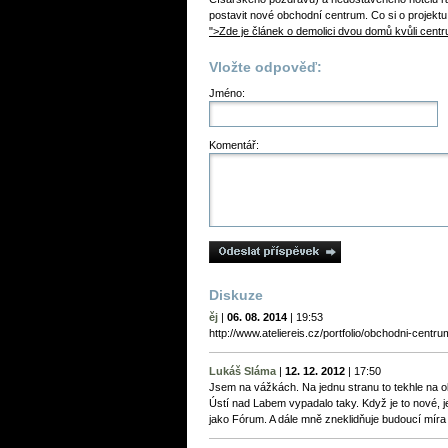
postavit nové obchodní centrum. Co si o projekt
">Zde je článek o demolici dvou domů kvůli cent
Vložte odpověď:
Jméno:
Komentář:
Diskuze
ěj
|
06. 08. 2014
|
19:53
http://www.ateliereis.cz/portfolio/obchodni-centru
Lukáš Sláma
|
12. 12. 2012
|
17:50
Jsem na vážkách. Na jednu stranu to tekhle na
Ústí nad Labem vypadalo taky. Když je to nové, je
jako Fórum. A dále mně zneklidňuje budoucí míra 