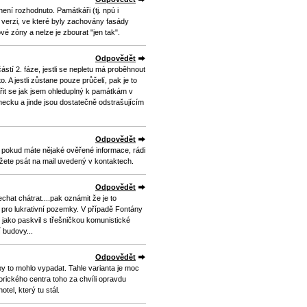
ení rozhodnuto. Památkáři (tj. npú i
e verzi, ve které byly zachovány fasády
 zóny a nelze je zbourat "jen tak".
Odpovědět
stí 2. fáze, jestli se nepletu má proběhnout
. A jestli zůstane pouze průčelí, pak je to
vářit se jak jsem ohleduplný k památkám v
cku a jinde jsou dostatečně odstrašujícím
Odpovědět
pokud máte nějaké ověřené informace, rádi
žete psát na mail uvedený v kontaktech.
Odpovědět
echat chátrat....pak oznámit že je to
pro lukrativní pozemky. V případě Fontány
 jako paskvil s třešničkou komunistické
 budovy...
Odpovědět
by to mohlo vypadat. Tahle varianta je moc
torického centra toho za chvíli opravdu
el, který tu stál.