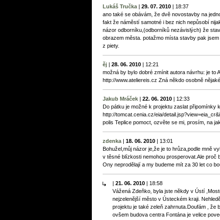
Lukáš Tručka
|
29. 07. 2010
|
18:37
ano také se obávám, že dvě novostavby na jedno
fakt že náměstí samotné i bez nich nepůsobí nija
názor odborníku,(odborníků nezávislých) že stav
obrazem města. potažmo místa stavby pak jsem pr
z piety.
ěj
|
28. 06. 2010
|
12:21
možná by bylo dobré zmínit autora návrhu: je to At
http://www.ateliereis.cz Zná někdo osobně nějaké 
Jakub Mráček
|
22. 06. 2010
|
12:33
Do pátku je možné k projektu zaslat připomínky 
http://tomcat.cenia.cz/eia/detail.jsp?view=eia_c
polis Teplice pomoct, ozvěte se mi, prosím, na 
zdenka
|
18. 06. 2010
|
13:01
Bohužel,můj názor je,že je to hrůza,podle mně v
v těsné blízkosti nemohou prosperovat.Ale proč 
Ony neprodělají a my budeme mít za 30 let co bo
|
21. 06. 2010
|
18:58
Vážená Zdeňko, byla jste někdy v Ústí ,Most
nejzelenější město v Ústeckém kraji. Nehledě 
projektu je také zeleň zahrnuta.Doufám , že 
ovšem budova centra Fontána je velice pove