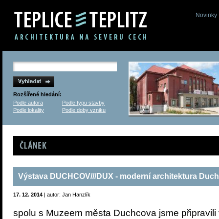
Novinky
Rozšířené hledání:
Podle autora
Podle typu stavby
Podle lokality
Podle doby vzniku
Článek
Výstava DUCHCOV///DUX - moderní architektura Duc
17. 12. 2014
| autor: Jan Hanzlík
spolu s Muzeem města Duchcova jsme připravil