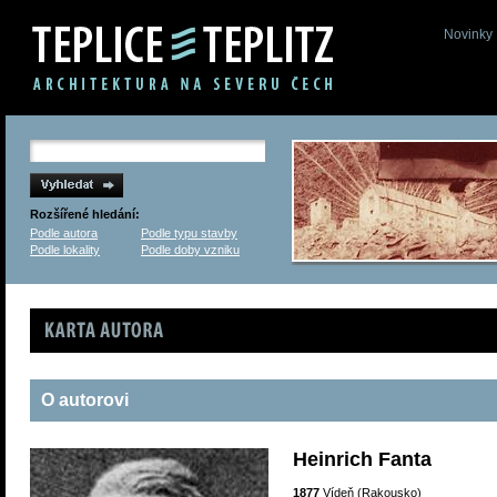
Novinky
Rozšířené hledání:
Podle autora
Podle typu stavby
Podle lokality
Podle doby vzniku
Karta autora
O autorovi
Heinrich Fanta
1877
Vídeň (Rakousko)