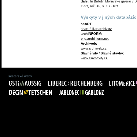
další.
In Bulletin Moravské galerie v 
1993, roč. 49, s. 100-103.
Výskyty v jiných databázíc
abART:
abart-full.artarchiv.cz
archINFORM:
eng.archinform.net
Archiweb:
www.archiweb.cz
Slavné vily / Slavné stavby:
www.slavnevily.cz
sesterské weby