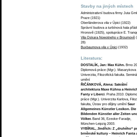
Stavby na jiných místech
Administrativní budova firmy Juta G
Praze (1921)
Oberländerova vila v Úpici (1922)
Správní budova a turbínová hala přád
Hronově (1925), spolupráce E. Tranqui
Vila Oskara Nowotneho v Broumově
(
28)
Buxbaumova vila v Úpici
(1932)
Literatura:
DOSTALÍK, Jan: Max Kühn.
Brno 20
Diplomová práce (Mgr.). Masarykova
Univerzita, Filozofická fakulta. Seminá
umění
ŘIČÁNKOVÁ, Alena: Sakrální
architektura Maxe Kühna a Heinric
Fanty v Liberci
. Praha 2010. Diplom
práce (Mgr.). Univerzita Karlova, Filo
fakulta, Ústav pro dějiny umění
Saur
Allgemeines Künstler Lexikon. Die
Bildenden Künstler aller Zeiten un
Völker.
Band 36, Ezeoke-Faradje,
München-Leipzig 2003.
VYBÍRAL, Jindřich: Z „druhého“ 
brněnské kultury – Heinrich Fanta 