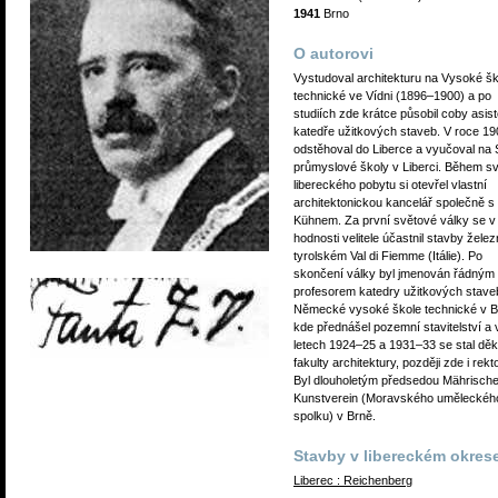
1941
Brno
O autorovi
Vystudoval architekturu na Vysoké šk
technické ve Vídni (1896–1900) a po
studiích zde krátce působil coby asist
katedře užitkových staveb. V roce 19
odstěhoval do Liberce a vyučoval na 
průmyslové školy v Liberci. Během s
libereckého pobytu si otevřel vlastní
architektonickou kancelář společně s
Kühnem. Za první světové války se v
hodnosti velitele účastnil stavby želez
tyrolském Val di Fiemme (Itálie). Po
skončení války byl jmenován řádným
profesorem katedry užitkových stave
Německé vysoké škole technické v B
kde přednášel pozemní stavitelství a 
letech 1924–25 a 1931–33 se stal d
fakulty architektury, později zde i rek
Byl dlouholetým předsedou Mährisch
Kunstverein (Moravského uměleckéh
spolku) v Brně.
Stavby v libereckém okres
Liberec : Reichenberg