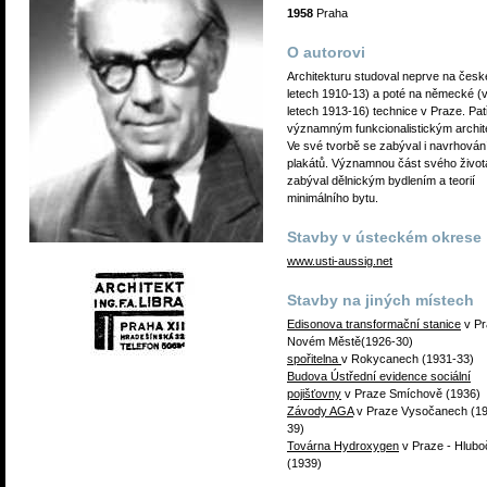
1958
Praha
O autorovi
Architekturu studoval neprve na česk
letech 1910-13) a poté na německé (
letech 1913-16) technice v Praze. Pat
významným funkcionalistickým archit
Ve své tvorbě se zabýval i navrhová
plakátů. Významnou část svého život
zabýval dělnickým bydlením a teorií
minimálního bytu.
Stavby v ústeckém okrese
www.usti-aussig.net
Stavby na jiných místech
Edisonova transformační stanice
v Pr
Novém Městě(1926-30)
spořitelna
v Rokycanech (1931-33)
Budova Ústřední evidence sociální
pojišťovny
v Praze Smíchově (1936)
Závody AGA
v Praze Vysočanech (1
39)
Továrna Hydroxygen
v Praze - Hlubo
(1939)