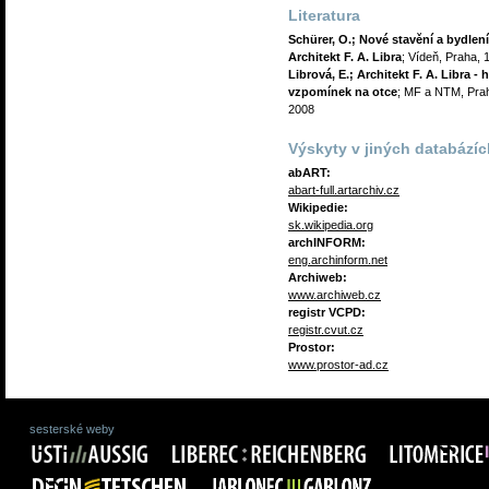
Literatura
Schürer, O.; Nové stavění a bydlení
Architekt F. A. Libra
; Vídeň, Praha, 
Librová, E.; Architekt F. A. Libra - h
vzpomínek na otce
; MF a NTM, Pra
2008
Výskyty v jiných databázíc
abART:
abart-full.artarchiv.cz
Wikipedie:
sk.wikipedia.org
archINFORM:
eng.archinform.net
Archiweb:
www.archiweb.cz
registr VCPD:
registr.cvut.cz
Prostor:
www.prostor-ad.cz
sesterské weby