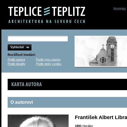
Novinky
Rozšířené hledání:
Podle autora
Podle typu stavby
Podle lokality
Podle doby vzniku
Karta autora
O autorovi
František Albert Libr
1891
Herálec