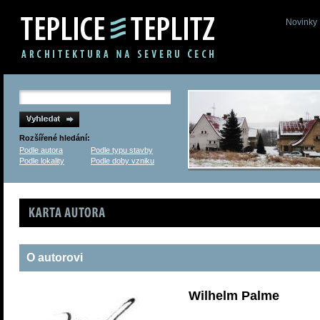
Novinky
Rozšířené hledání:
Podle autora
Podle typu stavby
Podle lokality
Podle doby vzniku
Karta autora
O autorovi
Wilhelm Palme