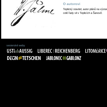
O autorovi
Teplický stavitel, autor plánů na výst
celé řady vil v Teplicích a Šanově.
sesterské weby