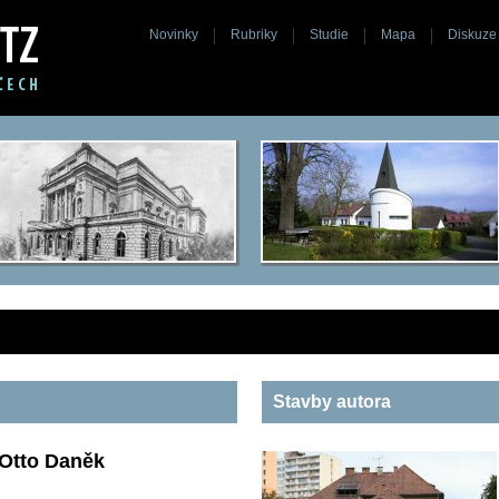
Novinky
Rubriky
Studie
Mapa
Diskuze
Stavby autora
Otto Daněk