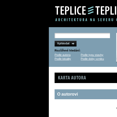
Rozšířené hledání:
Podle autora
Podle typu stavby
Podle lokality
Podle doby vzniku
Karta autora
O autorovi