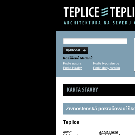
Rozšířené hledání:
Podle autora
Podle typu stavby
Podle lokality
Podle doby vzniku
Karta stavby
Živnostenská pokračovací šk
Teplice
Autor:
Adolf Foehr