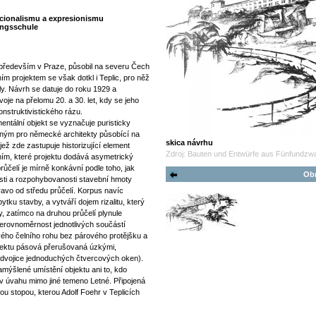
icionalismu a expresionismu
ungsschule
především v Praze, působil na severu Čech
ním projektem se však dotkl i Teplic, pro něž
y. Návrh se datuje do roku 1929 a
oje na přelomu 20. a 30. let, kdy se jeho
onstruktivistického rázu.
entální objekt se vyznačuje puristicky
ným pro německé architekty působící na
skica návrhu
jež zde zastupuje historizující element
Zdroj: Bauten und Entwürfe aus Fünfundzwan
ním, které projektu dodává asymetrický
ůčelí je mírně konkávní podle toho, jak
Obr
osti a rozpohybovanosti stavební hmoty
avo od středu průčelí. Korpus navíc
ytku stavby, a vytváří dojem rizalitu, který
, zatímco na druhou průčelí plynule
nerovnoměrnost jednotlivých součástí
vého čelního rohu bez párového protějšku a
bjektu pásová přerušovaná úzkými,
é dvojice jednoduchých čtvercových oken).
amýšlené umístění objektu ani to, kdo
 v úvahu mimo jiné temeno Letné. Připojená
u stopou, kterou Adolf Foehr v Teplicích