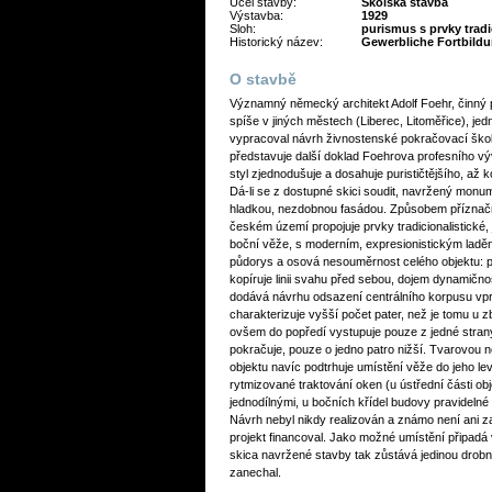
Účel stavby:
Školská stavba
Výstavba:
1929
Sloh:
purismus s prvky trad
Historický název:
Gewerbliche Fortbild
O stavbě
Významný německý architekt Adolf Foehr, činný 
spíše v jiných městech (Liberec, Litoměřice), jed
vypracoval návrh živnostenské pokračovací škol
představuje další doklad Foehrova profesního výv
styl zjednodušuje a dosahuje purističtějšího, až k
Dá-li se z dostupné skici soudit, navržený monum
hladkou, nezdobnou fasádou. Způsobem příznač
českém území propojuje prvky tradicionalistické, 
boční věže, s moderním, expresionistickým ladě
půdorys a osová nesouměrnost celého objektu: pr
kopíruje linii svahu před sebou, dojem dynamičn
dodává návrhu odsazení centrálního korpusu vpr
charakterizuje vyšší počet pater, než je tomu u zb
ovšem do popředí vystupuje pouze z jedné strany
pokračuje, pouze o jedno patro nižší. Tvarovou 
objektu navíc podtrhuje umístění věže do jeho le
rytmizované traktování oken (u ústřední části o
jednodílnými, u bočních křídel budovy pravideln
Návrh nebyl nikdy realizován a známo není ani z
projekt financoval. Jako možné umístění připadá
skica navržené stavby tak zůstává jedinou drobno
zanechal.