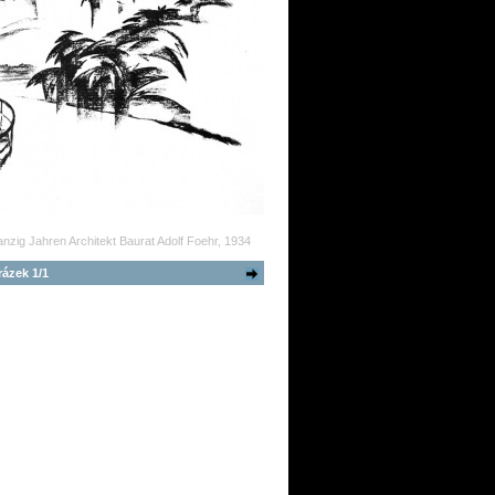
zig Jahren Architekt Baurat Adolf Foehr, 1934
ázek 1/1