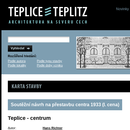
Novinky
Rozšířené hledání:
Podle autora
Podle typu stavby
Podle lokality
Podle doby vzniku
Karta stavby
Soutěžní návrh na přestavbu centra 1933 (I. cena)
Teplice - centrum
Autor:
Hans Richter