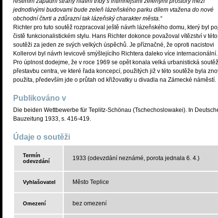
řešením západní strany hlavní třídy s intimnějšími zelenými prostory mezi
jednotlivými budovami bude zeleň lázeňského parku dílem vtažena do nové
obchodní čtvrti a zdůrazní tak lázeňský charakter města.“
Richter pro tuto soutěž rozpracoval ještě návrh lázeňského domu, který byl po
čistě funkcionalistickém stylu. Hans Richter dokonce považoval vítězství v této
soutěži za jeden ze svých velkých úspěchů. Je příznačné, že oproti nacistovi
Kollerovi byl návrh levicově smýšlejícího Richtera daleko více internacionální.
Pro úplnost dodejme, že v roce 1969 se opět konala velká urbanistická soutě
přestavbu centra, ve které řada koncepcí, použitých již v této soutěže byla zn
použita, především jde o průtah od křižovatky u divadla na Zámecké náměstí.
Publikováno v
Die beiden Wettbewerbe für Teplitz-Schönau (Tschechoslowakei). In Deutsch
Bauzeitung 1933, s. 416-419.
Údaje o soutěži
Termín
1933 (odevzdání neznámé, porota jednala 6. 4.)
odevzdání
Město Teplice
Vyhlašovatel
bez omezení
Omezení