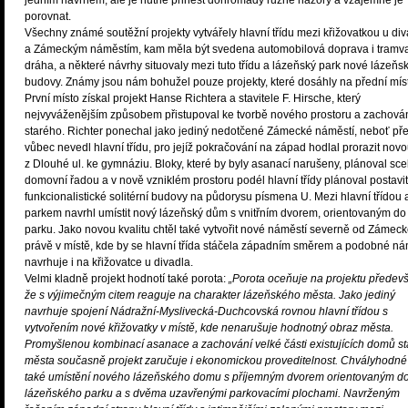
jedním návrhem, ale je nutné přinést dohromady různé názory a vzájemně je
porovnat.
Všechny známé soutěžní projekty vytvářely hlavní třídu mezi křižovatkou u di
a Zámeckým náměstím, kam měla být svedena automobilová doprava i tramv
dráha, a některé návrhy situovaly mezi tuto třídu a lázeňský park nové lázeňs
budovy. Známy jsou nám bohužel pouze projekty, které dosáhly na přední mís
První místo získal projekt Hanse Richtera a stavitele F. Hirsche, který
nejvyváženějším způsobem přistupoval ke tvorbě nového prostoru a zachová
starého. Richter ponechal jako jediný nedotčené Zámecké náměstí, neboť pře
vůbec nevedl hlavní třídu, pro jejíž pokračování na západ hodlal prorazit novou
z Dlouhé ul. ke gymnáziu. Bloky, které by byly asanací narušeny, plánoval scel
domovní řadou a v nově vzniklém prostoru podél hlavní třídy plánoval postavit
funkcionalistické solitérní budovy na půdorysu písmena U. Mezi hlavní třídou 
parkem navrhl umístit nový lázeňský dům s vnitřním dvorem, orientovaným do
parku. Jako novou kvalitu chtěl také vytvořit nové náměstí severně od Zámec
právě v místě, kde by se hlavní třída stáčela západním směrem a podobné ná
navrhuje i na křižovatce u divadla.
Velmi kladně projekt hodnotí také porota:
„Porota oceňuje na projektu předevš
že s výjimečným citem reaguje na charakter lázeňského města. Jako jediný
navrhuje spojení Nádražní-Myslivecká-Duchcovská rovnou hlavní třídou s
vytvořením nové křižovatky v místě, kde nenarušuje hodnotný obraz města.
Promyšlenou kombinací asanace a zachování velké části existujících domů s
města současně projekt zaručuje i ekonomickou proveditelnost. Chvályhodné
také umístění nového lázeňského domu s příjemným dvorem orientovaným d
lázeňského parku a s dvěma uzavřenými parkovacími plochami. Navrženým