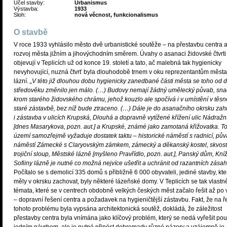
Účel stavby:
Urbanismus
Výstavba:
1933
Sloh:
nová věcnost, funkcionalismus
O stavbě
V roce 1933 vyhlásilo město dvě urbanistické soutěže – na přestavbu centra 
rozvoj města jižním a jihovýchodním směrem. Úvahy o asanaci židovské čtvrti
objevují v Teplicích už od konce 19. století a tato, ač malebná tak hygienicky
nevyhovující, nuzná čtvrť byla dlouhodobě trnem v oku reprezentantům města
lázní.
„V této již dlouhou dobu hygienicky zanedbané části města se toho od 
středověku změnilo jen málo. (…) Budovy nemají žádný umělecký půvab, sn
krom starého židovského chrámu, jehož kouzlo ale spočívá i v umístění v těsn
staré zástavbě, bez níž bude ztraceno. (…) Dále je do asanačního okrsku zah
i zástavba v ulicích Krupská, Dlouhá a dopravně vytížené křížení ulic Nádražn
[dnes Masarykova, pozn. aut.] a Krupské, známé jako zamotaná křižovatka. To
území samozřejmě vyžaduje dostatek taktu – historické náměstí s radnicí, pů
náměstí Zámecké s Claryovským zámkem, zámecký a děkanský kostel, skvos
trojiční sloup, Městské lázně [myšleno Pravřídlo, pozn. aut.], Panský dům, Kní
Sofiiny lázně je nutné co možná nejvíce ušetřit a uchránit od razantních zásah
Počítalo se s demolicí 335 domů s přibližně 6 000 obyvateli, jediné stavby, kte
měly v okrsku zachovat, byly některé lázeňské domy. V Teplicích se tak vlastně
témata, které se v centrech obdobně velkých českých měst začalo řešit až po 
– dopravní řešení centra a požadavek na hygieničtější zástavbu. Fakt, že na ř
tohoto problému byla vypsána architektonická soutěž, dokládá, že záležitost
přestavby centra byla vnímána jako klíčový problém, který se nedá vyřešit po