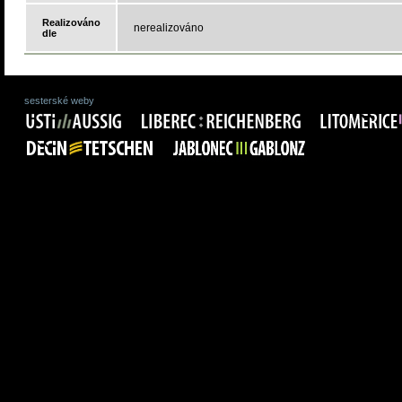
Realizováno
nerealizováno
dle
sesterské weby