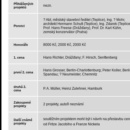
Přihlášených
nezn.
projektů
? Abt, městský stavební ředitel (Teplice), Ing. ? Mohr,
architekt Hermann Schutt (Teplice), Ing. Zdarek (Teplice
Porotci
Prof. Hans Freese (Drážďany), Prof. Dr. Karl Kühn,
zemský konzervátor (Praha)
8000 Kč, 2000 Kč, 2000 Kč
Honoráře
Hans Richter, Drážďany; F. Hirsch, Senftenberg
1. cena
Hans Grosser, Berlin-Charlottenburg; Peter Koller, Berli
první 2. cena
Spandau; ? Neumeister, Chemnitz
druhá 2.
P. A. Müller, Heinz Zulehner, Hamburk
cena
Zakoupené
2 projekty, autoři neznámí
projekty
soutěžním projektem mohl být i návrh na přestavbu cen
Další známé
projekty
od Fritze Jacobiho a Franze Nickela