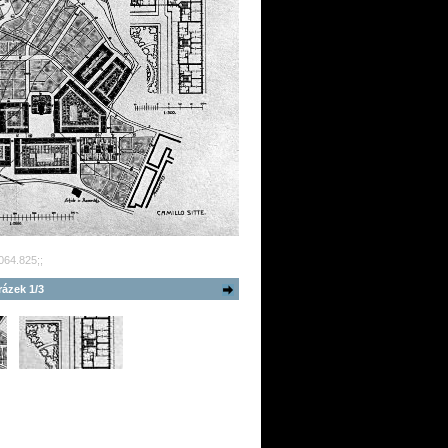
064.825;;
ázek 1/3