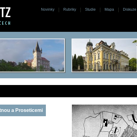
Novinky
Rubriky
Studie
Mapa
Diskuze
tnou a Proseticemi