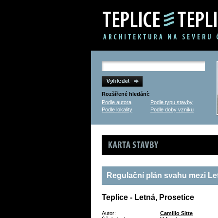
Rozšířené hledání:
Podle autora
Podle typu stavby
Podle lokality
Podle doby vzniku
Karta stavby
Regulační plán svahu mezi Le
Teplice - Letná, Prosetice
Autor:
Camillo Sitte