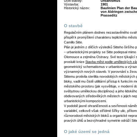
Účel stavby:
Urbanismus
Výstavba:
1901
Historický název:
Baulinien Plan der Bau
von Aldringen zwische
Prasseditz
O stavbě
Regulačním plánem dodnes nezastavěného svahu
přispěl k promýšlení charakteru teplického městs
Camillo Sitte.
Plán je jedním z dílčích výsledků Sitteho širší
– urbanistickými projekty se Sitte podepsal mimo
Olomouce a zejména Ostravy. Své teze týkající s
proslulé knize
Stavba měst podle uměleckých zá
geometrický schematismus v urbanismu a výrazně 
významných nových staveb. V porovnání s živo
Sittemu protivila sterilita novodobých městských 
bloky, vadil mu čistě utilitární přístup k funkcím 
městského prostoru (jak vysvětluje, v moderní do
svébytnou uměleckou disciplínou) a jeho lidského
obdivovaných středověkých městech s jejich nepr
urbanistickými kompozicemi.
V podobě jasné ohraničenosti a sevřenosti námě
variabilní, celkově však střídmé šířky ulic, přítom
různorodosti městských bloků a organické neprav
pravých úhlů a bezvýhradné symetrie odráží Sitteh
O jaké území se jedná