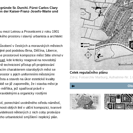
gründe Sr. Durchl. Fürst Carlos Clary
n der Kaiser-Franz-Josefs-Warte und
 mezi Letnou a Proseticemi z roku 1901
kého prostoru i slavný urbanista a architekt
ho působení v českých a moravských městech
 jiné pod podobou Brna, Děčína, Liberce,
e prostorové kompozice měst Sitte shrnul v
sad
, kde kriticky reagoval na novodobý
technicistní přístup při projektování
ucím charakterem starobylých měst se
Celek regulačního plánu
prostor s jejich uniformními městskými
Zdroj: Fotoarchiv Marburg, Aufnahme-Nr. 1.
města a staveb na úkor estetické kvality
bě se již zapomnělo, že i stavba měst je
Obr
 měřítka, jež spatřoval právě v
avidelnými a organicky rostlými
stí, ponechání uvolněného středu náměstí,
nosti oblých linií v uliční kompozici, tvarové
idelnosti některých z nich coby protiváze
o urbanistické smýšlení i teplický plán.